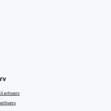
rv
il erhverv
l erhverv