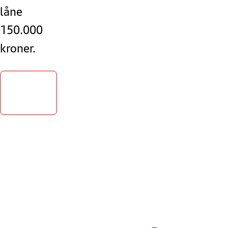
låne
150.000
kroner.
Beregn
lån