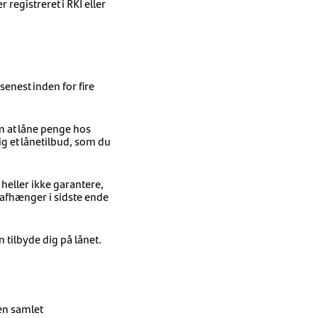
registreret i RKI eller
senest inden for fire
m at låne penge hos
g et lånetilbud, som du
heller ikke garantere,
 afhænger i sidste ende
 tilbyde dig på lånet.
 en samlet