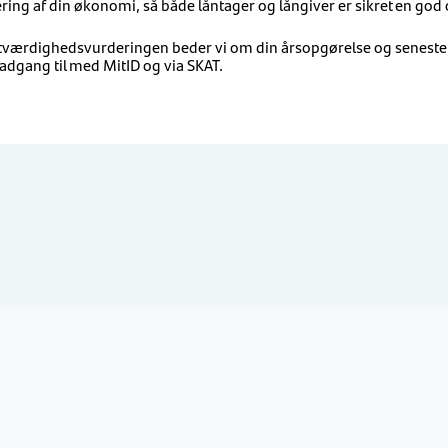
ng af din økonomi, så både låntager og långiver er sikret en god 
itværdighedsvurderingen beder vi om din årsopgørelse og seneste
adgang til med MitID og via SKAT.