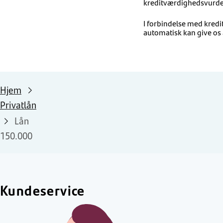
kreditværdighedsvurderi
I forbindelse med kred
automatisk kan give os 
Hjem
Privatlån
Lån
150.000
Kundeservice