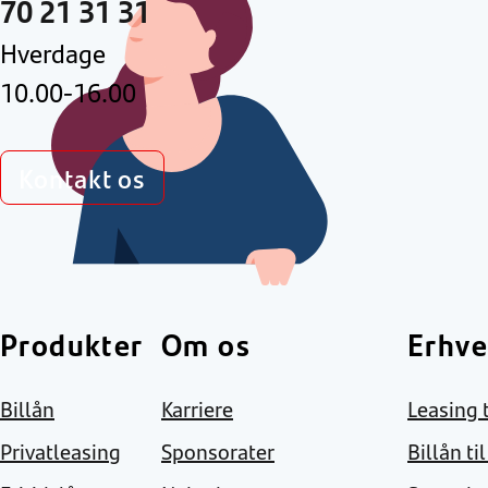
70 21 31 31
Hverdage
10.00-16.00
Kontakt os
Produkter
Om os
Erhve
Billån
Karriere
Leasing t
Privatleasing
Sponsorater
Billån ti