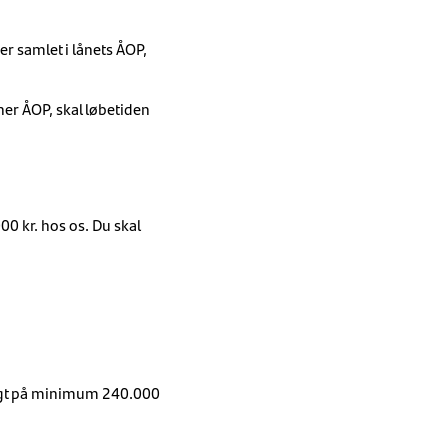
er samlet i lånets ÅOP,
ner ÅOP, skal løbetiden
0 kr. hos os. Du skal
dtægt på minimum 240.000