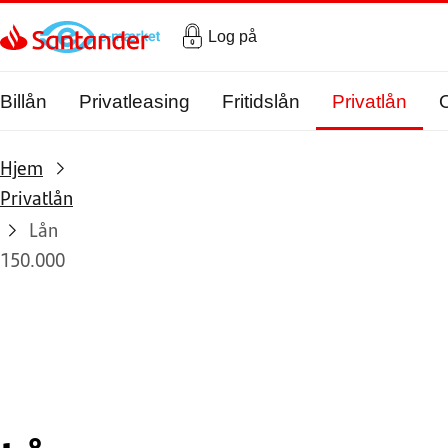
Gå til hovedindholdet
Log på
Billån
Privatleasing
Fritidslån
Privatlån
Hjem
Privatlån
Lån
150.000