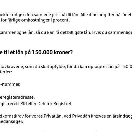
pekter udgør den samlede pris på dit lån. Alle dine udgifter på lånet 
e for ‘årlige omkostninger i procent’.
 sammenligne lån, så du kan få det billigste lån. Hvis du sammenlig
 til et lån på 150.000 kroner?
 lovkravene, som du skal opfylde, før du kan optage et lån på 150.00
terier:
PR-nummer.
eregisteradresse.
istreret i RKI eller Debitor Registret.
et indkomstkrav for vores Privatlån. Ved Privatlån kræves en årsin
 medansøger.