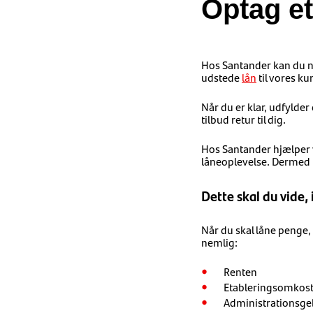
Optag et
Hos Santander kan du nem
udstede
lån
til vores ku
Når du er klar, udfylder
tilbud retur til dig.
Hos Santander hjælper 
låneoplevelse. Dermed ka
Dette skal du vide,
Når du skal låne penge,
nemlig:
Renten
Etableringsomkos
Administrationsge