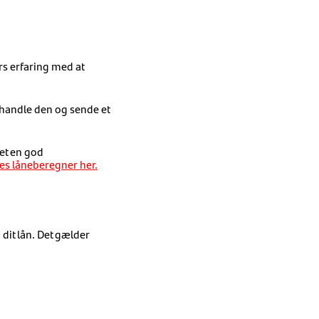
rs erfaring med at
behandle den og sende et
et
en god
es låneberegner her.
dit lån. Det gælder