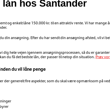
 lån hos Santander
t og enkelt låne 150.000 kr. til en attraktiv rente.
Vi har mange å
nder.
 du din ansøgning. Efter du har sendt din ansøgning afsted, vil vi 
vi dig hele vejen igennem ansøgningsprocessen, så du er garanter
n du få det bedste lån, der passer til netop din situation.
Prøv vor
 inden du vil låne penge
 er der generelt fire aspekter, som du skal være opmærksom på ved 
tninger
byrer