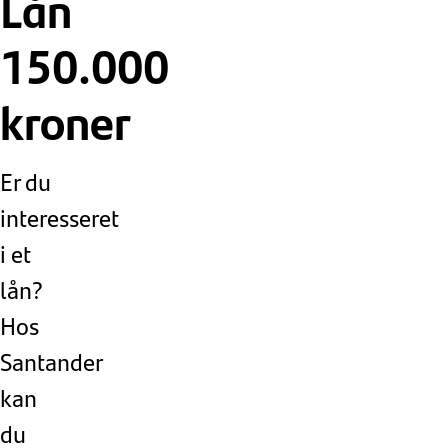
Lån
150.000
kroner
Er du
interesseret
i et
lån?
Hos
Santander
kan
du