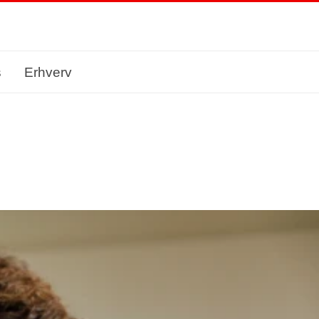
s
Erhverv