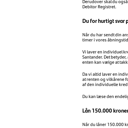
Derudover skal du også v
Debitor Registret.
Du for hurtigt svar
Når du har sendt din ans
timer i vores åbningstid
Vi laver en individuel 
Santander. Det betyder,
enten kan vælge at takke 
Da vi altid laver en in
at renten og vilkårene 
af den individuelle kre
Du kan læse den endelig
Lån 150.000 kroner 
Når du låner 150.000 kro