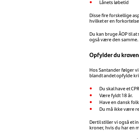
Lånets løbetid
Disse fire forskellige as
hvilket er en forkortels
Du kan bruge ÅOP til at
også være den samme.
Opfylder du kravene
Hos Santander følger vi
blandt andet opfylde kri
Du skal have et C
Være fyldt 18 år.
Have en dansk folk
Du må ikke være reg
Dertil stiller vi også 
kroner, hvis du har en