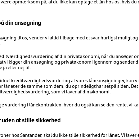
ære opmærksom på, ​at du ikke kan optage et lån hos os, hvis du er 
 på din ansøgning
øgning til os, vender vi altid tilbage med et svar hurtigst muligt og 
.
kreditværdighedsvurdering af din privatøkonomi, når du ansøger o
 at vi kigger din ansøgning og privatøkonomi igennem og sender di
ja eller nej til.
dividuel kreditværdighedsvurdering af vores låneansøgninger, kan vi 
for lånet er de samme som dem, du oprindeligt har set på siden. Det
ditværdighedsvurdering, som vi laver af din økonomi.
e vurdering i lånekontrakten, hvor du også kan se den rente, vi kan
uden at stille sikkerhed
ner hos Santander, skal du ikke stille sikkerhed for lånet. Vi laver