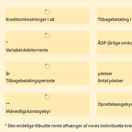
Kreditomkostninger i alt
Tilbagebetaling i 
*
ÅOP (årlige omko
Variabel debitorrente
år
ydelser
Tilbagebetalingsperiode
Antal ydelser
**
Oprettelsesgeby
Månedligt kontogebyr
* Den endelige tilbudte rente afhænger af vores individuelle kre