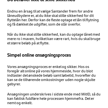
Endnu en årsag til at vælge Santander frem for andre
låneudbydere er, at du ikke skal stille sikkerhed for dit
flyttelån her. Derfor kan de fleste optage et lån til flytning
og få dækket de udgifter, som de står overfor.
Når du ikke skal stille sikkerhed, kan du optage lånet med
mere ro i maven, hvilket kan være rart, hvis du skal bruge
et større beløb på at flytte.
Simpel online ansøgningsproces
Vores ansøgningsproces er enkel og sikker. Hos os
foregår alt online på vores hjemmeside, hvor du blot
indtaster det ønskede beløb samt løbetid, hvorefter du
kan se de tilhørende omkostninger uden nogle skjulte
gebyrer.
Ansøgningen underskrives i sidste ende med MitID, så du
kan faktisk fuldføre hele processen hjemmefra. Det er
nemt og enkelt.