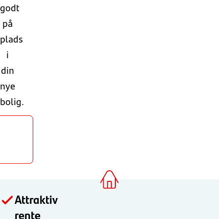
godt
på
plads
i
din
nye
bolig.
nsøg
om
yttelån
Attraktiv
rente