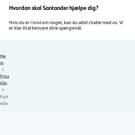
Hvordan skal Santander hjælpe dig?
Hvis du er i tvivl om noget, kan du altid chatte med os. Vi
er klar til at besvare dine spørgsmål.
Hje
m
Priva
tlån
Flytt
elån