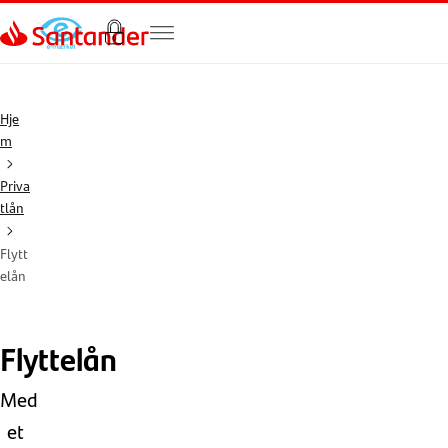
Gå til hovedindholdet
Hje
m
Priva
tlån
Flytt
elån
Flyttelån
Med
et