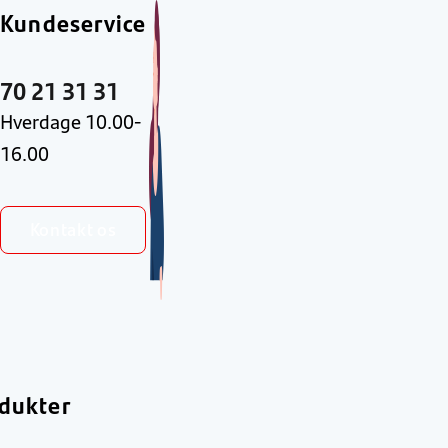
Kundeservice
70 21 31 31
Hverdage 10.00-
16.00
Kontakt os
dukter