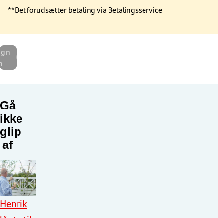
**Det forudsætter betaling via Betalingsservice.
egn
n
Gå
ikke
glip
af
Henrik