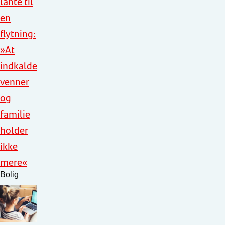
lånte til
en
flytning:
»At
indkalde
venner
og
familie
holder
ikke
mere«
Bolig