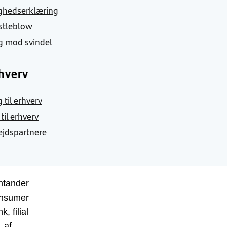
ghedserklæring
stleblow
g mod svindel
hverv
 til erhverv
 til erhverv
jdspartnere
ntander
nsumer
k, filial
af