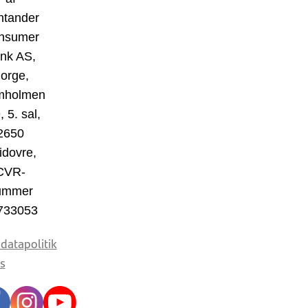
ntander
nsumer
nk AS,
orge,
mholmen
, 5. sal,
2650
idovre,
CVR-
ummer
733053
datapolitik
s