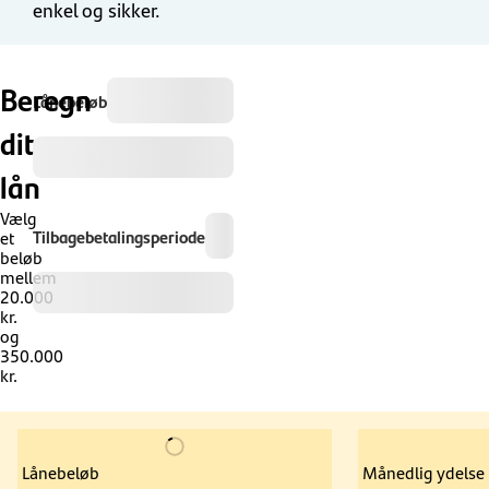
enkel og sikker.
Beregn
Lånebeløb
dit
lån
Vælg
Tilbagebetalingsperiode
et
beløb
mellem
20.000
kr.
og
350.000
kr.
Lånebeløb
Månedlig ydelse