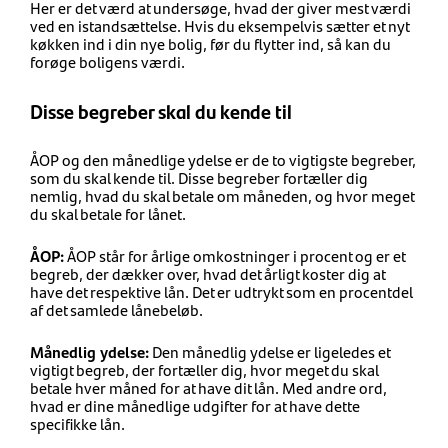
Her er det værd at undersøge, hvad der giver mest værdi
ved en istandsættelse. Hvis du eksempelvis sætter et nyt
køkken ind i din nye bolig, før du flytter ind, så kan du
forøge boligens værdi.
Disse begreber skal du kende til
ÅOP og den månedlige ydelse er de to vigtigste begreber,
som du skal kende til. Disse begreber fortæller dig
nemlig, hvad du skal betale om måneden, og hvor meget
du skal betale for lånet.
ÅOP:
ÅOP står for årlige omkostninger i procent og er et
begreb, der dækker over, hvad det årligt koster dig at
have det respektive lån. Det er udtrykt som en procentdel
af det samlede lånebeløb.
Månedlig ydelse:
Den månedlig ydelse er ligeledes et
vigtigt begreb, der fortæller dig, hvor meget du skal
betale hver måned for at have dit lån. Med andre ord,
hvad er dine månedlige udgifter for at have dette
specifikke lån.