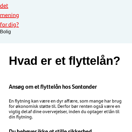
det
mening
for dig?
Bolig
Hvad er et flyttelån?
Ansøg om et flyttelån hos Santander
En flytning kan være en dyr affære, som mange har brug
for økonomisk støtte til. Derfor bør renten også være en
vigtig del af dine overvejelser, inden du optager et lån til
din flytning.
Du behøver ikke at stille sikkerhed