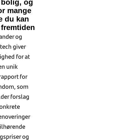
 bolig, og
or mange
e du kan
 fremtiden
ander og
ech giver
ighed for at
en unik
rapport for
endom, som
der forslag
konkrete
enoveringer
ilhørende
gspriser og