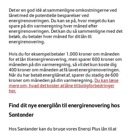
Det er en god idé at sammenligne omkostningerne ved
lånet med de potentielle besparelser ved
energirenoveringen. Du kan se på, hvor meget du kan
spare på din varmeregning hver måned efter
energirenoveringen. Det kan du så sammenligne med det
beløb, du betaler hver måned for dit lån til
energirenovering.
Hvis du for eksempel betaler 1.000 kroner om måneden
for et lån til energirenovering, men sparer 600 kroner om
måneden på din varmeregning, så vil det kun koste dig
400 kroner om måneden at få lavet energirenoveringen.
Når du har betalt energilånet af, sparer du stadig de 600
kroner om måneden på din varmeregning.
Du kan læse
mere om, hvad det koster at låne til boligforbedringer
her.
Find dit nye energilån til energirenovering hos
Santander
Hos Santander kan du bruge vores Energi Plus lån til at