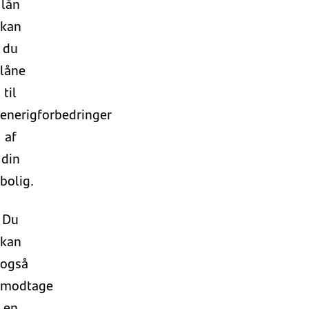
lån
kan
du
låne
til
enerigforbedringer
af
din
bolig.
Du
kan
også
modtage
en