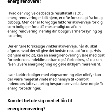
energirenovere?
Hvad der vil give det bedste resultat alt i alt til
energirenoveringer i dit hjem, er ofte forskelligt fra bolig
til bolig. Men der er to vigtige faktorer at overveje for dig
som boligejer for at få mest muligt ud af din
energirenovering, nemlig din boligs varmeforsyning og
isolering.
Der er flere forskellige vinkler at overveje, når du skal
afgøre, hvad der vil give det bedste resultat for dig. Hvis
dit hjem er koldt, kan en energirenovering være med til at
forbedre det. Indeklimaet kan også forbedres, så du kan
få en lavere energiregning og gøre dit hjem mere værd.
Især i ældre boliger med elopvarmning eller oliefyr kan
der være meget at vinde med hensyn til komfort,
indendørs luftkvalitet og besparelser ved at lave nogle få
energiforbedringer.
Kan det betale sig med et lån til
energirenovering?