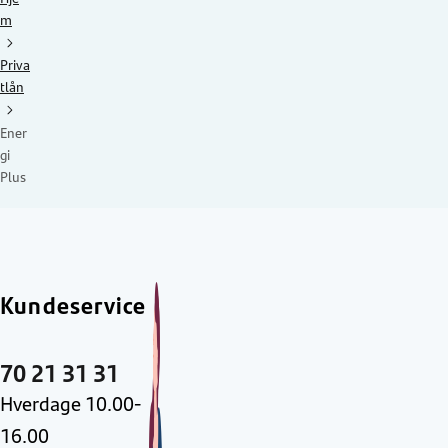
m
Priva
tlån
Ener
gi
Plus
Kundeservice
70 21 31 31
Hverdage 10.00-
16.00