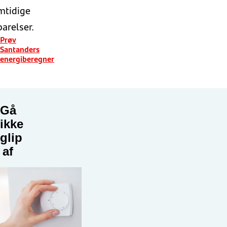
mtidige
arelser.
Prøv
Santanders
energiberegner
Gå
ikke
glip
af