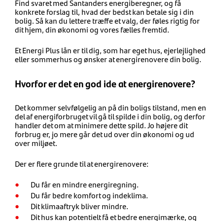
Find svaret med Santanders energiberegner, og få
konkrete forslag til, hvad der bedst kan betale sig i din
bolig. Så kan du lettere træffe et valg, der føles rigtig for
dit hjem, din økonomi og vores fælles fremtid.
Et Energi Plus lån er til dig, som har eget hus, ejerlejlighed
eller sommerhus og ønsker at energirenovere din bolig.
Hvorfor er det en god ide at energirenovere?
Det kommer selvfølgelig an på din boligs tilstand, men en
del af energiforbruget vil gå til spilde i din bolig, og derfor
handler det om at minimere dette spild. Jo højere dit
forbrug er, jo mere går det ud over din økonomi og ud
over miljøet.
Der er flere grunde til at energirenovere:
Du får en mindre energiregning.
Du får bedre komfort og indeklima.
Dit klimaaftryk bliver mindre.
Dit hus kan potentielt få et bedre energimærke, og