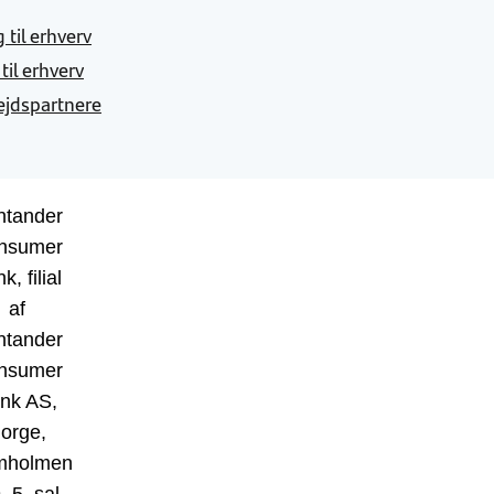
 til erhverv
 til erhverv
jdspartnere
ntander
nsumer
k, filial
af
ntander
nsumer
nk AS,
orge,
mholmen
, 5. sal,