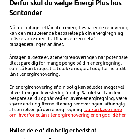
Derfor skal du vælge Energi Plus hos
Santander
Når du optager et lån til en energibesparende renovering,
kan den resulterende besparelse på din energiregning
måske være med til at finansiere en del af
tilbagebetalingen af lånet.
Årsagen til dette er, at energirenoveringen har potentiale
til at spare dig for mange penge på din energiregning,
som så kan bruges til at dække nogle af udgifterne til dit
lån til energirenovering.
En energirenovering af din bolig kan således meget vel
blive til en god investering for dig. Samlet set kan den
besparelse, du opnår ved en lavere energiregning, være
større end udgifterne til energirenoveringen, afhængig
af størrelsen på den energiregning.
Du kan læse mere
om, hvorfor et lån til energirenovering er en god idé her.
Hvilke dele af din bolig er bedst at