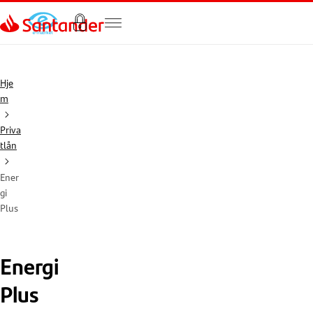
Gå til hovedindholdet
Hje
m
Priva
tlån
Ener
gi
Plus
Energi
Plus