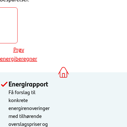
eregn
nergi
Plus
lån
Prøv
energiberegner
Energirapport
Få forslag til
konkrete
energirenoveringer
med tilhørende
overslagspriser og