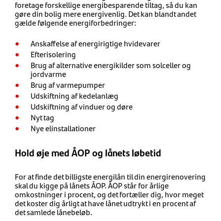
foretage forskellige energibesparende tiltag, så du kan
gøre din bolig mere energivenlig.
Det kan blandt andet
gælde følgende energiforbedringer:
Anskaffelse af energirigtige hvidevarer
Efterisolering
Brug af alternative energikilder som solceller og
jordvarme
Brug af varmepumper
Udskiftning af kedelanlæg
Udskiftning af vinduer og døre
Nyt tag
Nye elinstallationer
Hold øje med ÅOP og lånets løbetid
For at finde det billigste energilån til din energirenovering
skal du kigge på lånets ÅOP. ÅOP står for årlige
omkostninger i procent, og det fortæller dig, hvor meget
det koster dig årligt at have lånet udtrykt i en procent af
det samlede lånebeløb.