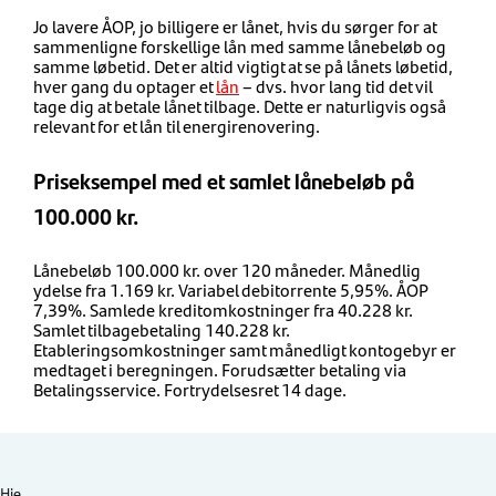
Jo lavere ÅOP, jo billigere er lånet, hvis du sørger for at
sammenligne forskellige lån med samme lånebeløb og
samme løbetid. Det er altid vigtigt at se på lånets løbetid,
hver gang du optager et
lån
– dvs. hvor lang tid det vil
tage dig at betale lånet tilbage. Dette er naturligvis også
relevant for et lån til energirenovering.
Priseksempel med et samlet lånebeløb på
100.000 kr.
Lånebeløb 100.000 kr. over 120 måneder. Månedlig
ydelse fra 1.169 kr. Variabel debitorrente 5,95%. ÅOP
7,39%. Samlede kreditomkostninger fra 40.228 kr.
Samlet tilbagebetaling 140.228 kr.
Etableringsomkostninger samt månedligt kontogebyr er
medtaget i beregningen. Forudsætter betaling via
Betalingsservice. Fortrydelsesret 14 dage.
Hje