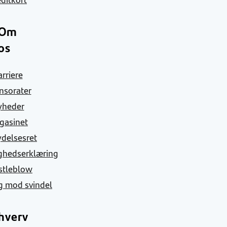
Om
os
arriere
nsorater
yheder
gasinet
ydelsesret
ghedserklæring
stleblow
g mod svindel
hverv