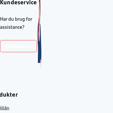
Kundeservice
Har du brug for
assistance?
Chat med os
dukter
Billån