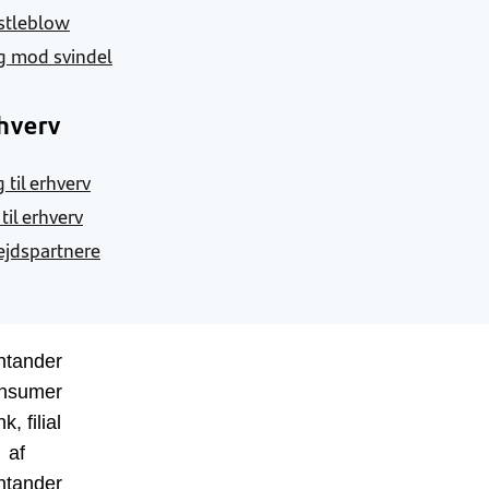
stleblow
g mod svindel
hverv
 til erhverv
 til erhverv
jdspartnere
ntander
nsumer
k, filial
af
ntander