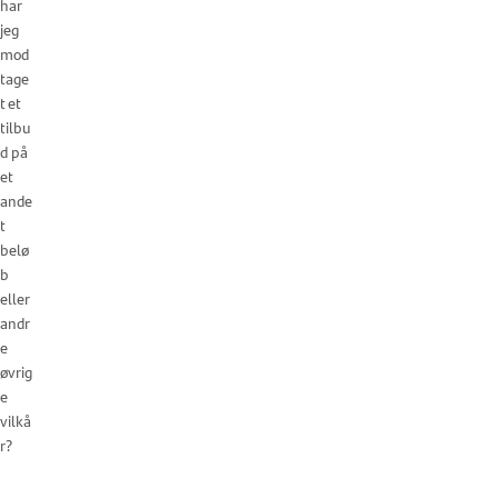
har
jeg
mod
tage
t et
tilbu
d på
et
ande
t
belø
b
eller
andr
e
øvrig
e
vilkå
r?