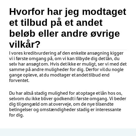
Hvorfor har jeg modtaget
et tilbud på et andet
beløb eller andre øvrige
vilkår?
I vores kreditvurdering af den enkelte ansøgning kigger
vi i første omgang på, om vi kan tilbyde dig det lån, du
selv har ansøgt om. Hvis det ikke er muligt, ser vi med det
samme på andre muligheder for dig. Derfor vil du nogle
gange opleve, at du modtager et andet tilbud end
forventet.
Du har altså stadig mulighed for at optage et lån hos os,
selvom du ikke bliver godkendt i første omgang. Vi beder
dig til gengæld om at overveje, om de nye tilsendte
betingelser og omstændigheder stadig er interessante
for dig.