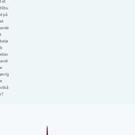
t et
tilbu
d på
et
ande
t
belø
b
eller
andr
e
øvrig
e
vilkå
r?