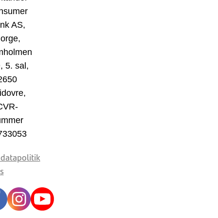
nsumer
nk AS,
orge,
mholmen
, 5. sal,
2650
idovre,
CVR-
ummer
733053
datapolitik
s