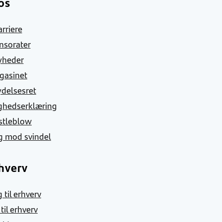
os
arriere
nsorater
yheder
gasinet
ydelsesret
ghedserklæring
stleblow
g mod svindel
hverv
 til erhverv
 til erhverv