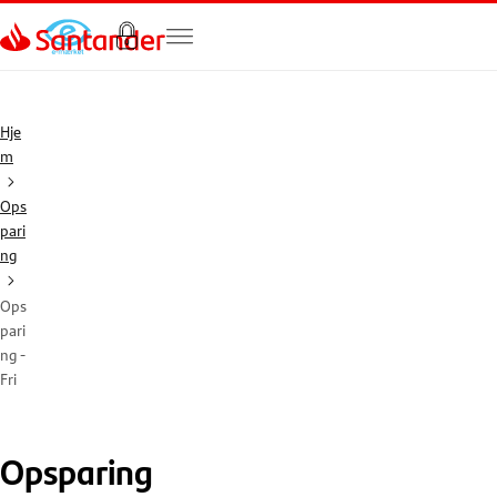
Gå til hovedindholdet
Hje
m
Ops
pari
ng
Ops
pari
ng -
Fri
Opsparing