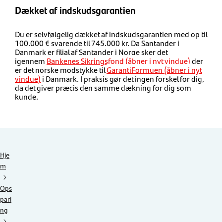
Dækket af indskudsgarantien
​Du er selvfølgelig dækket af indskudsgarantien med op til
100.000 € svarende til 745.000 kr. Da Santander i
Danmark er filial af Santander i Norge sker det
igennem
Bankenes Sikringsfond (åbner i nyt vindue)
der
er det norske modstykke til​
GarantiFormuen (åbner i nyt
vindue)
i Danmark. I praksis gør det ingen forskel for dig,
da det giver præcis den samme dækning for dig som
kunde.
Hje
m
Ops
pari
ng