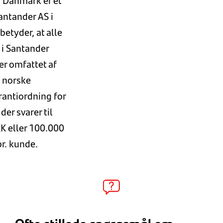
i Danmark er et
Santander AS i
betyder, at alle
 i Santander
r omfattet af
 norske
antiordning for
der svarer til
K eller 100.000
r. kunde.