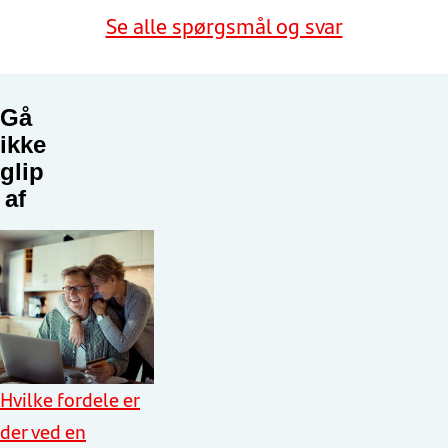
Se alle spørgsmål og svar
Gå
ikke
glip
af
Hvilke fordele er
der ved en