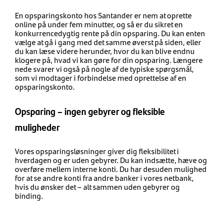
En opsparingskonto hos Santander er nem at oprette
online på under fem minutter, og så er du sikret en
konkurrencedygtig rente på din opsparing. Du kan enten
vælge at gå i gang med det samme øverst på siden, eller
du kan læse videre herunder, hvor du kan blive endnu
klogere på, hvad vi kan gøre for din opsparing. Længere
nede svarer vi også på nogle af de typiske spørgsmål,
som vi modtager i forbindelse med oprettelse af en
opsparingskonto.
Opsparing – ingen gebyrer og fleksible
muligheder
Vores opsparingsløsninger giver dig fleksibilitet i
hverdagen og er uden gebyrer. Du kan indsætte, hæve og
overføre mellem interne konti. Du har desuden mulighed
for at se andre konti fra andre banker i vores netbank,
hvis du ønsker det – alt sammen uden gebyrer og
binding.