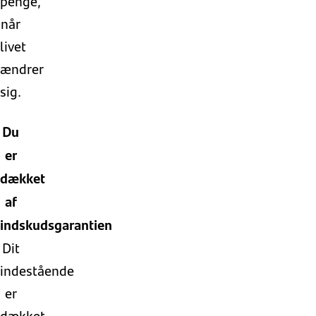
penge,
når
livet
ændrer
sig.
Du
er
dækket
af
indskudsgarantien
Dit
indestående
er
dækket