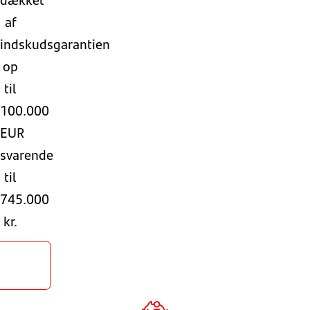
af
indskudsgarantien
op
til
100.000
EUR
svarende
til
745.000
kr.
Opret
sparing