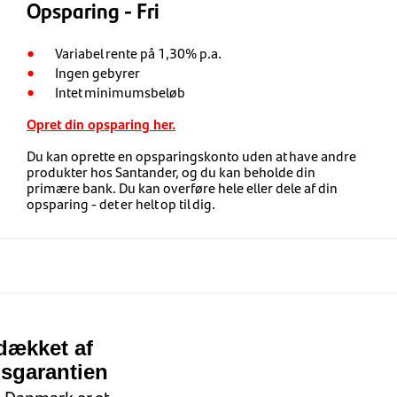
Opsparing - Fri
Variabel rente på 1,30% p.a.
Ingen gebyrer
Intet minimumsbeløb
Opret din opsparing her.
Du kan oprette en opsparingskonto uden at have andre
produkter hos Santander, og du kan beholde din
primære bank. Du kan overføre hele eller dele af din
opsparing - det er helt op til dig.
dækket af
sgarantien