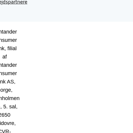
jdspartnere
ntander
nsumer
k, filial
af
ntander
nsumer
nk AS,
orge,
mholmen
, 5. sal,
2650
idovre,
CVR-