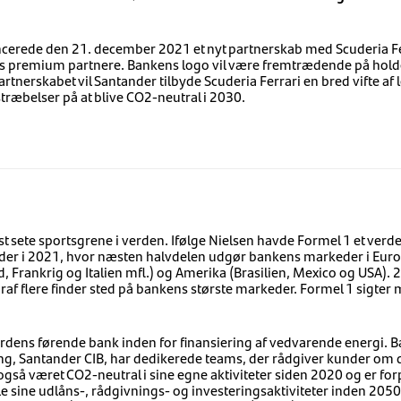
erede den 21. december 2021 et nyt partnerskab med Scuderia F
raris premium partnere. Bankens logo vil være fremtrædende på holde
partnerskabet vil Santander tilbyde Scuderia Ferrari en bred vifte af 
træbelser på at blive CO2-neutral i 2030.
mest sete sportsgrene i verden. Ifølge Nielsen havde Formel 1 et 
rder i 2021, hvor næsten halvdelen udgør bankens markeder i Euro
, Frankrig og Italien mfl.) og Amerika (Brasilien, Mexico og USA). 2
af flere finder sted på bankens største markeder. Formel 1 sigter mo
erdens førende bank inden for finansiering af vedvarende energi. 
ng, Santander CIB, har dedikerede teams, der rådgiver kunder om
gså været CO2-neutral i sine egne aktiviteter siden 2020 og er forpl
le sine udlåns-, rådgivnings- og investeringsaktiviteter inden 20