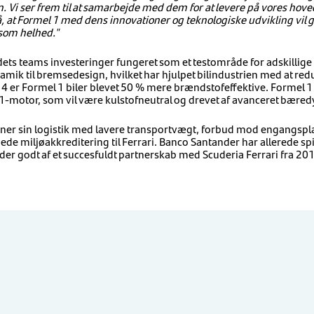
. Vi ser frem til at samarbejde med dem for at levere på vores hov
på, at Formel 1 med dens innovationer og teknologiske udvikling vil g
som helhed."
 dets teams investeringer fungeret som et testområde for adskillig
amik til bremsedesign, hvilket har hjulpet bilindustrien med at re
 er Formel 1 biler blevet 50 % mere brændstofeffektive. Formel 1 
1-motor, som vil være kulstofneutral og drevet af avanceret bæred
iner sin logistik med lavere transportvægt, forbud mod engangsplast
nede miljøakkreditering til ​​Ferrari. Banco Santander har allerede spi
er godt af et succesfuldt partnerskab med Scuderia Ferrari fra 20