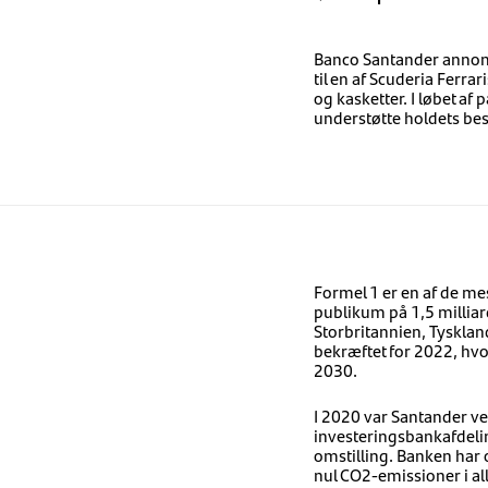
Banco Santander annonc
til en af ​​Scuderia Fer
og kasketter. I løbet af 
understøtte holdets bes
Formel 1 er en af ​​de 
publikum på 1,5 millia
Storbritannien, Tyskland
bekræftet for 2022, hvor
2030.
I 2020 var Santander v
investeringsbankafdeli
omstilling. Banken har o
nul CO2-emissioner i al