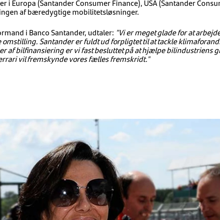
teter i Europa (Santander Consumer Finance), USA (Santander Cons
ingen af ​​bæredygtige mobilitetsløsninger.
ormand i Banco Santander, udtaler:
"Vi er meget glade for at arbejd
omstilling. Santander er fuldt ud forpligtet til at tackle klimafora
af bilfinansiering er vi fast besluttet på at hjælpe bilindustriens 
rari vil fremskynde vores fælles fremskridt."