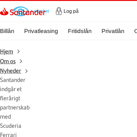
Gå til hovedindholdet
Log på
Billån
Privatleasing
Fritidslån
Privatlån
Hjem
Om os
Nyheder
Santander
indgår et
flerårigt
partnerskab
med
Scuderia
Ferrari