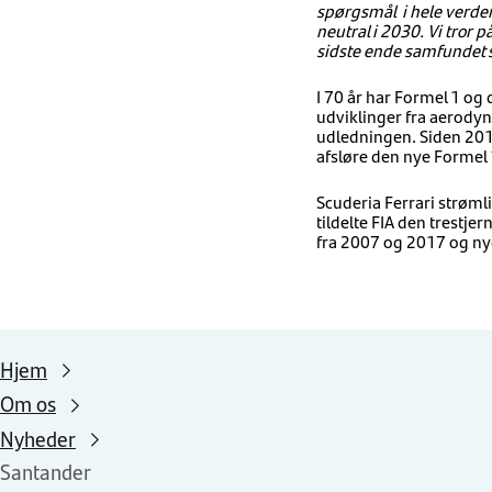
spørgsmål i hele verden
neutral i 2030. Vi tror 
sidste ende samfundet 
I 70 år har Formel 1 og
udviklinger fra aerodyn
udledningen. Siden 2014
afsløre den nye Formel 
Scuderia Ferrari strøml
tildelte FIA den trestjer
fra 2007 og 2017 og nyd
Hjem
Om os
Nyheder
Santander