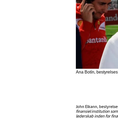
Ana Botín, bestyrelse
John Elkann, bestyrelse
finansiel institution som
lederskab inden for fin