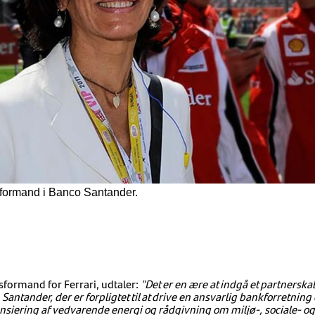
sformand i Banco Santander.
sformand for Ferrari, udtaler:
"Det er en ære at indgå et partnersk
 Santander, der er forpligtet til at drive en ansvarlig bankforretning
ansiering af vedvarende energi og rådgivning om miljø-, sociale- 