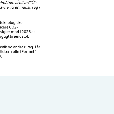
edmål om at blive CO2-
avne vores industri og i
e teknologiske
ducere CO2-
sigter mod i 2026 at
ygtigt brændstof.
ik og andre tiltag. I år
llet en rolle i Formel 1
10.