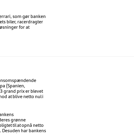
errari, som gør banken
ts biler, racerdragter
løsninger for at
verdensomspændende
pa (Spanien,
3 grand prix er blevet
d at blive netto nul i
Bankens
 deres grønne
igtet til at opnå netto
50. Desuden har bankens