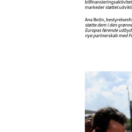
bilfinansieringsaktivi
markeder støttet udvikl
Ana Botín, bestyrelsesf
støtte dem i den grønne 
Europas førende udbyder 
nye partnerskab med Fer