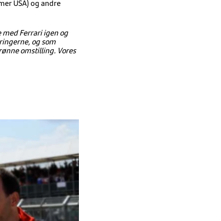
umer USA) og andre
e med Ferrari igen og
ndringerne, og som
grønne omstilling. Vores