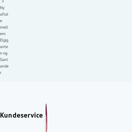
Ny
aftal
e
mell
em
Elgig
ante
n og
Sant
ande
r
Kundeservice