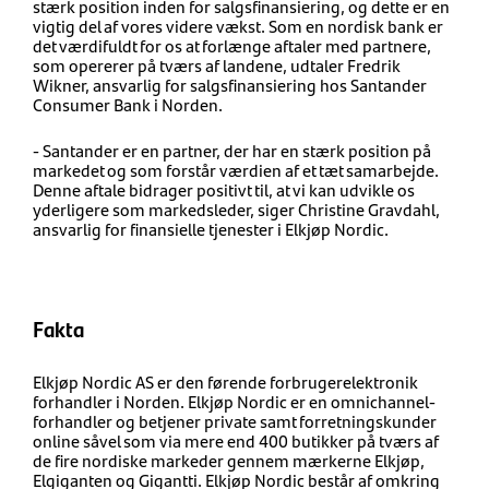
stærk position inden for salgsfinansiering, og dette er en
vigtig del af vores videre vækst. Som en nordisk bank er
det værdifuldt for os at forlænge aftaler med partnere,
som opererer på tværs af landene, udtaler Fredrik
Wikner, ansvarlig for salgsfinansiering hos Santander
Consumer Bank i Norden.
- Santander er en partner, der har en stærk position på
markedet og som forstår værdien af et ​​tæt samarbejde.
Denne aftale bidrager positivt til, at vi kan udvikle os
yderligere som markedsleder, siger Christine Gravdahl,
ansvarlig for finansielle tjenester i Elkjøp Nordic.
Fakta
Elkjøp Nordic AS er den førende forbrugerelektronik
forhandler i Norden. Elkjøp Nordic er en omnichannel-
forhandler og betjener private samt forretningskunder
online såvel som via mere end 400 butikker på tværs af
de fire nordiske markeder gennem mærkerne Elkjøp,
Elgiganten og Gigantti. Elkjøp Nordic består af omkring