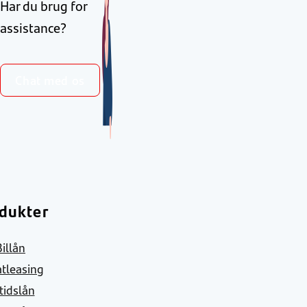
Har du brug for
assistance?
Chat med os
dukter
Billån
atleasing
itidslån