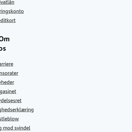
ivatlån
ringskonto
ditkort
Om
os
arriere
nsorater
yheder
gasinet
ydelsesret
ghedserklæring
stleblow
g mod svindel