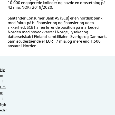
10.000 engagerede kolleger og havde en omsætning på
42 mia. NOK i 2019/2020.
Santander Consumer Bank AS (SCB) er en nordisk bank
med fokus på bilfinansiering og finansiering uden
sikkerhed. SCB har en førende position på markedet i
Norden med hovedkvarter i Norge, Lysaker og
datterselskab i Finland samt filialer i Sverige og Danmark.
Samlet udestående er EUR 17 mia. og mere end 1.500
ansatte i Norden.
Hje
m
Om
os
Nyh
eder