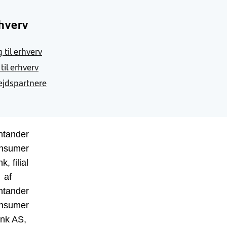
hverv
 til erhverv
 til erhverv
jdspartnere
ntander
nsumer
k, filial
af
ntander
nsumer
nk AS,