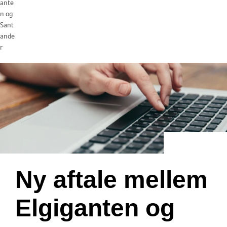
ante
n og
Sant
ande
r
Ny aftale mellem
Elgiganten og