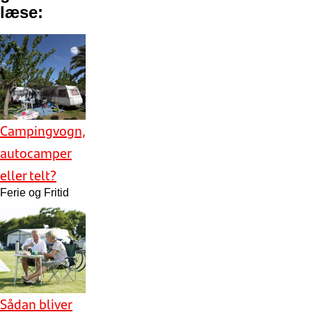
læse:
Campingvogn,
autocamper
eller telt?
Ferie og Fritid
Sådan bliver