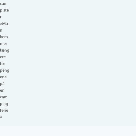
cam
piste
r
»Ma
n
kom
mer
læng
ere
for
peng
ene
på
en
cam
ping
ferie
«