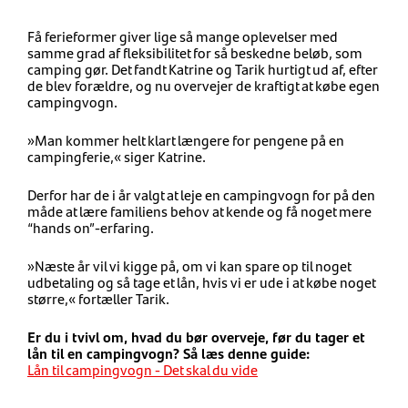
Få ferieformer giver lige så mange oplevelser med
samme grad af fleksibilitet for så beskedne beløb, som
camping gør. Det fandt Katrine og Tarik hurtigt ud af, efter
de blev forældre, og nu overvejer de kraftigt at købe egen
campingvogn.
»Man kommer helt klart længere for pengene på en
campingferie,« siger Katrine.
Derfor har de i år valgt at leje en campingvogn for på den
måde at lære familiens behov at kende og få noget mere
“hands on”-erfaring.
»Næste år vil vi kigge på, om vi kan spare op til noget
udbetaling og så tage et lån, hvis vi er ude i at købe noget
større,« fortæller Tarik.
Er du i tvivl om, hvad du bør overveje, før du tager et
lån til en campingvogn? Så læs denne guide:
Lån til campingvogn - Det skal du vide