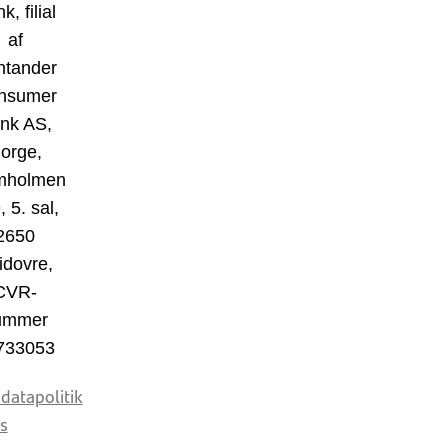
k, filial
af
ntander
nsumer
nk AS,
orge,
mholmen
, 5. sal,
2650
idovre,
CVR-
ummer
733053
datapolitik
s