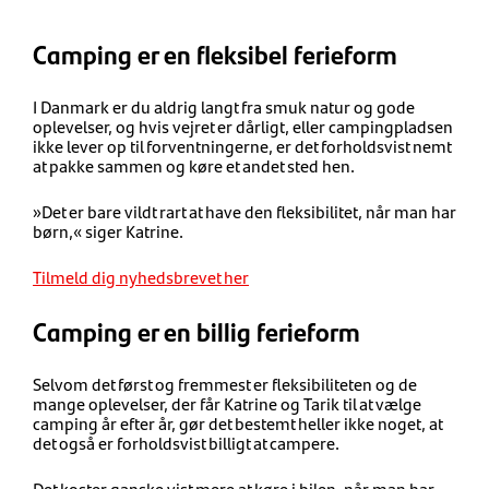
Camping er en fleksibel ferieform
I Danmark er du aldrig langt fra smuk natur og gode
oplevelser, og hvis vejret er dårligt, eller campingpladsen
ikke lever op til forventningerne, er det forholdsvist nemt
at pakke sammen og køre et andet sted hen.
»Det er bare vildt rart at have den fleksibilitet, når man har
børn,« siger Katrine.
Tilmeld dig nyhedsbrevet her
Camping er en billig ferieform
Selvom det først og fremmest er fleksibiliteten og de
mange oplevelser, der får Katrine og Tarik til at vælge
camping år efter år, gør det bestemt heller ikke noget, at
det også er forholdsvist billigt at campere.
Det koster ganske vist mere at køre i bilen, når man har