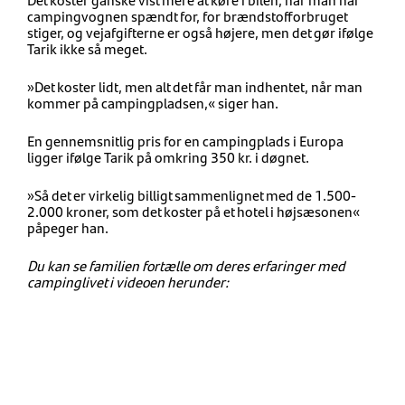
campingvognen spændt for, for brændstofforbruget
stiger, og vejafgifterne er også højere, men det gør ifølge
Tarik ikke så meget.
»Det koster lidt, men alt det får man indhentet, når man
kommer på campingpladsen,« siger han.
En gennemsnitlig pris for en campingplads i Europa
ligger ifølge Tarik på omkring 350 kr. i døgnet.
»Så det er virkelig billigt sammenlignet med de 1.500-
2.000 kroner, som det koster på et hotel i højsæsonen«
påpeger han.
Du kan se familien fortælle om deres erfaringer med
campinglivet i videoen herunder: