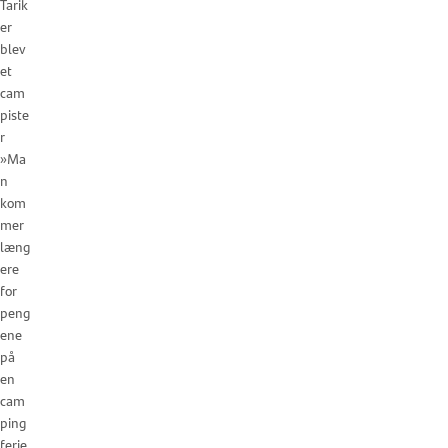
Tarik
er
blev
et
cam
piste
r
»Ma
n
kom
mer
læng
ere
for
peng
ene
på
en
cam
ping
ferie