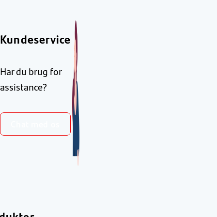
Kundeservice
Har du brug for
assistance?
Chat med os
dukter