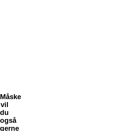
Måske
vil
du
også
gerne