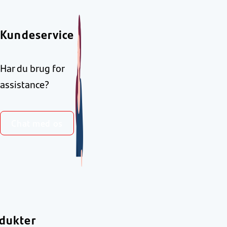
Kundeservice
Har du brug for
assistance?
Chat med os
dukter