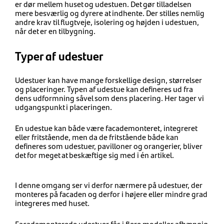
er dør mellem huset og udestuen. Det gør tilladelsen
mere besværlig og dyrere at indhente. Der stilles nemlig
andre krav til flugtveje, isolering og højden i udestuen,
når det er en tilbygning.
Typer af udestuer
Udestuer kan have mange forskellige design, størrelser
og placeringer. Typen af udestue kan defineres ud fra
dens udformning såvel som dens placering. Her tager vi
udgangspunkt i placeringen.
En udestue kan både være facademonteret, integreret
eller fritstående, men da de fritstående både kan
defineres som udestuer, pavilloner og orangerier, bliver
det for meget at beskæftige sig med i én artikel.
I denne omgang ser vi derfor nærmere på udestuer, der
monteres på facaden og derfor i højere eller mindre grad
integreres med huset.
Facademonterede udestuer fås i flere modeller afhængig