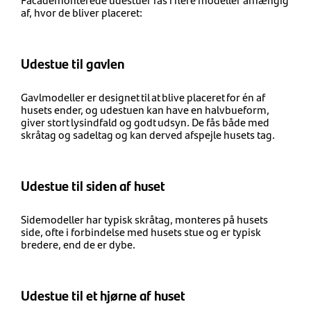
af, hvor de bliver placeret:
Udestue til gavlen
Gavlmodeller er designet til at blive placeret for én af
husets ender, og udestuen kan have en halvbueform,
giver stort lysindfald og godt udsyn. De fås både med
skråtag og sadeltag og kan derved afspejle husets tag.
Udestue til siden af huset
Sidemodeller har typisk skråtag, monteres på husets
side, ofte i forbindelse med husets stue og er typisk
bredere, end de er dybe.
Udestue til et hjørne af huset