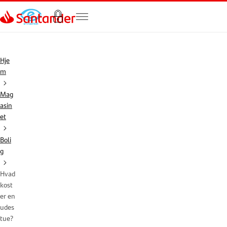
Gå til hovedindholdet
Hje
m
Mag
asin
et
Boli
g
Hvad
kost
er en
udes
tue?