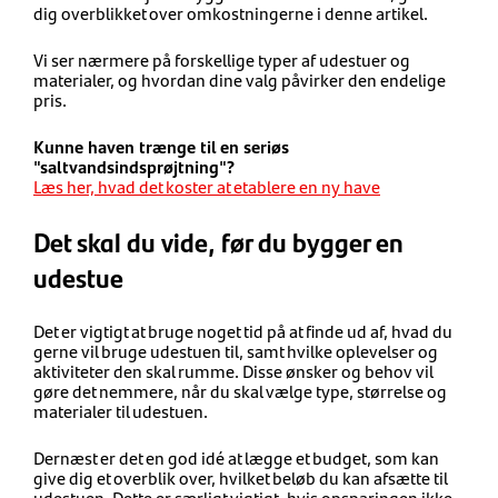
dig overblikket over omkostningerne i denne artikel.
Vi ser nærmere på forskellige typer af udestuer og
materialer, og hvordan dine valg påvirker den endelige
pris.
Kunne haven trænge til en seriøs
"saltvandsindsprøjtning"?
Læs her, hvad det koster at etablere en ny have
Det skal du vide, før du bygger en
udestue
Det er vigtigt at bruge noget tid på at finde ud af, hvad du
gerne vil bruge udestuen til, samt hvilke oplevelser og
aktiviteter den skal rumme. Disse ønsker og behov vil
gøre det nemmere, når du skal vælge type, størrelse og
materialer til udestuen.
Dernæst er det en god idé at lægge et budget, som kan
give dig et overblik over, hvilket beløb du kan afsætte til
udestuen. Dette er særligt vigtigt, hvis opsparingen ikke