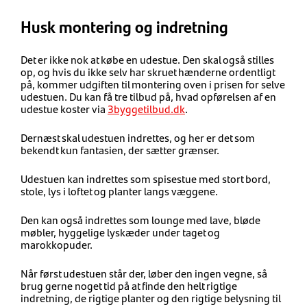
Husk montering og indretning
Det er ikke nok at købe en udestue. Den skal også stilles
op, og hvis du ikke selv har skruet hænderne ordentligt
på, kommer udgiften til montering oven i prisen for selve
udestuen. Du kan få tre tilbud på, hvad opførelsen af en
udestue koster via
3byggetilbud.dk
.
Dernæst skal udestuen indrettes, og her er det som
bekendt kun fantasien, der sætter grænser.
Udestuen kan indrettes som spisestue med stort bord,
stole, lys i loftet og planter langs væggene.
Den kan også indrettes som lounge med lave, bløde
møbler, hyggelige lyskæder under taget og
marokkopuder.
Når først udestuen står der, løber den ingen vegne, så
brug gerne noget tid på at finde den helt rigtige
indretning, de rigtige planter og den rigtige belysning til