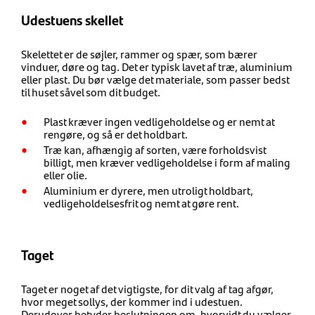
Udestuens skellet
Skelettet er de søjler, rammer og spær, som bærer
vinduer, døre og tag. Det er typisk lavet af træ, aluminium
eller plast. Du bør vælge det materiale, som passer bedst
til huset såvel som dit budget.
Plast kræver ingen vedligeholdelse og er nemt at
rengøre, og så er det holdbart.
Træ kan, afhængig af sorten, være forholdsvist
billigt, men kræver vedligeholdelse i form af maling
eller olie.
Aluminium er dyrere, men utroligt holdbart,
vedligeholdelsesfrit og nemt at gøre rent.
Taget
Taget er noget af det vigtigste, for dit valg af tag afgør,
hvor meget sollys, der kommer ind i udestuen.
Derudover betyder beslutningen om, hvorvidt du vælger