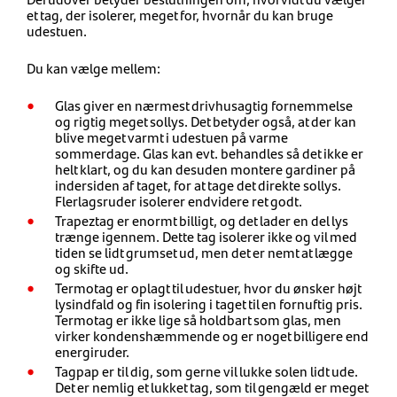
et tag, der isolerer, meget for, hvornår du kan bruge
udestuen.
Du kan vælge mellem:
Glas giver en nærmest drivhusagtig fornemmelse
og rigtig meget sollys. Det betyder også, at der kan
blive meget varmt i udestuen på varme
sommerdage. Glas kan evt. behandles så det ikke er
helt klart, og du kan desuden montere gardiner på
indersiden af taget, for at tage det direkte sollys.
Flerlagsruder isolerer endvidere ret godt.
Trapeztag er enormt billigt, og det lader en del lys
trænge igennem. Dette tag isolerer ikke og vil med
tiden se lidt grumset ud, men det er nemt at lægge
og skifte ud.
Termotag er oplagt til udestuer, hvor du ønsker højt
lysindfald og fin isolering i taget til en fornuftig pris.
Termotag er ikke lige så holdbart som glas, men
virker kondenshæmmende og er noget billigere end
energiruder.
Tagpap er til dig, som gerne vil lukke solen lidt ude.
Det er nemlig et lukket tag, som til gengæld er meget