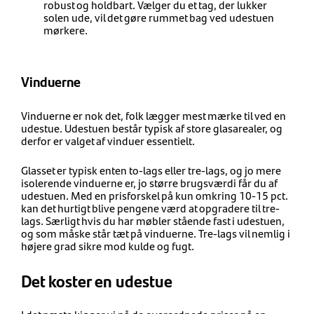
robust og holdbart. Vælger du et tag, der lukker
solen ude, vil det gøre rummet bag ved udestuen
mørkere.
Vinduerne
Vinduerne er nok det, folk lægger mest mærke til ved en
udestue. Udestuen består typisk af store glasarealer, og
derfor er valget af vinduer essentielt.
Glasset er typisk enten to-lags eller tre-lags, og jo mere
isolerende vinduerne er, jo større brugsværdi får du af
udestuen. Med en prisforskel på kun omkring 10-15 pct.
kan det hurtigt blive pengene værd at opgradere til tre-
lags. Særligt hvis du har møbler stående fast i udestuen,
og som måske står tæt på vinduerne. Tre-lags vil nemlig i
højere grad sikre mod kulde og fugt.
Det koster en udestue