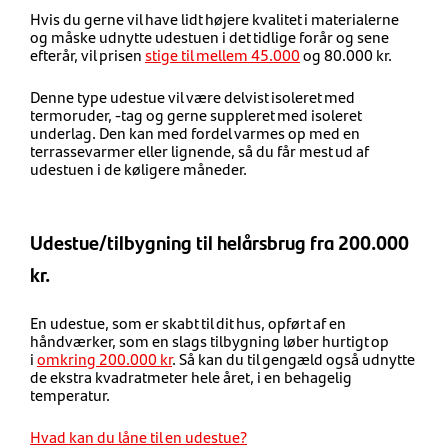
Hvis du gerne vil have lidt højere kvalitet i materialerne
og måske udnytte udestuen i det tidlige forår og sene
efterår, vil prisen
stige til mellem 45.000
og 80.000 kr.
Denne type udestue vil være delvist isoleret med
termoruder, -tag og gerne suppleret med isoleret
underlag. Den kan med fordel varmes op med en
terrassevarmer eller lignende, så du får mest ud af
udestuen i de køligere måneder.
Udestue/tilbygning til helårsbrug fra 200.000
kr.
En udestue, som er skabt til dit hus, opført af en
håndværker, som en slags tilbygning løber hurtigt op
i
omkring 200.000 kr
. Så kan du til gengæld også udnytte
de ekstra kvadratmeter hele året, i en behagelig
temperatur.
Hvad kan du låne til en udestue?