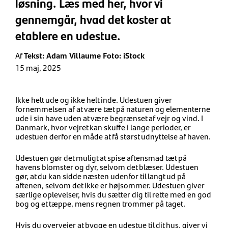
løsning. Læs med her, hvor vi
gennemgår, hvad det koster at
etablere en udestue.
Af
Tekst: Adam Villaume Foto: iStock
15 maj, 2025
Ikke helt ude og ikke helt inde. Udestuen giver
fornemmelsen af at være tæt på naturen og elementerne
ude i sin have uden at være begrænset af vejr og vind. I
Danmark, hvor vejret kan skuffe i lange perioder, er
udestuen derfor en måde at få størst udnyttelse af haven.
Udestuen gør det muligt at spise aftensmad tæt på
havens blomster og dyr, selvom det blæser. Udestuen
gør, at du kan sidde næsten udenfor til langt ud på
aftenen, selvom det ikke er højsommer. Udestuen giver
særlige oplevelser, hvis du sætter dig til rette med en god
bog og et tæppe, mens regnen trommer på taget.
Hvis du overvejer at bygge en udestue til dit hus, giver vi