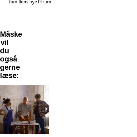
familiens nye frirum.
Måske
vil
du
også
gerne
læse: