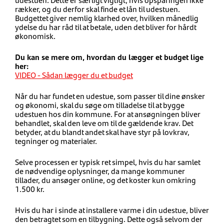
rækker, og du derfor skal finde et lån til udestuen.
Budgettet giver nemlig klarhed over, hvilken månedlig
ydelse du har råd til at betale, uden det bliver for hårdt
økonomisk.
Du kan se mere om, hvordan du lægger et budget lige
her:
VIDEO - Sådan lægger du et budget
Når du har fundet en udestue, som passer til dine ønsker
og økonomi, skal du søge om tilladelse til at bygge
udestuen hos din kommune. For at ansøgningen bliver
behandlet, skal den leve om til de gældende krav. Det
betyder, at du blandt andet skal have styr på lovkrav,
tegninger og materialer.
Selve processen er typisk ret simpel, hvis du har samlet
de nødvendige oplysninger, da mange kommuner
tillader, du ansøger online, og det koster kun omkring
1.500 kr.
Hvis du har i sinde at installere varme i din udestue, bliver
den betragtet som en tilbygning. Dette også selvom der