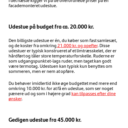
I det næste kigger vi på de overordnede priser på en
facademonteret udestue.
Udestue på budget fra ca. 20.000 kr.
Den billigste udestue er én, du køber som fast samlesæt,
og de koster fra omkring
21.000 kr. og opefter
. Disse
udestuer er typisk konstrueret af et limtræsskelet, der er
hårdført og tåler store temperaturforskelle. Ruderne er
som udgangspunkt et-lags ruder, men taget kan godt
være termotag. Udestuen kan typisk kun benyttes om
sommeren, men er nem at opføre.
Du behøver imidlertid ikke øge budgettet med mere end
omkring 10.000 kr. for at få en udestue, som ser noget
pænere ud og som i højere grad
kan tilpasses efter dine
ønsker
.
Gedigen udestue fra 45.000 kr.