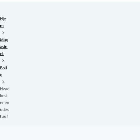
Hje
m
Mag
asin
et
Boli
g
Hvad
kost
er en
udes
tue?