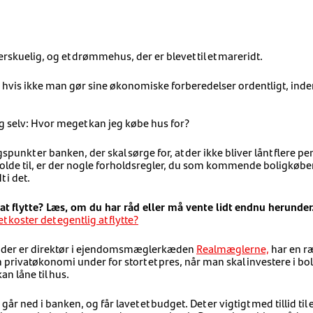
rskuelig, og et drømmehus, der er blevet til et mareridt.
, hvis ikke man gør sine økonomiske forberedelser ordentligt, inde
ig selv: Hvor meget kan jeg købe hus for?
unkt er banken, der skal sørge for, at der ikke bliver lånt flere p
lde til, er der nogle forholdsregler, du som kommende boligkøber
 i det.
at flytte? Læs, om du har råd eller må vente lidt endnu herunder
 koster det egentlig at flytte?
, der er direktør i ejendomsmæglerkæden
Realmæglerne,
har en ræ
privatøkonomi under for stort et pres, når man skal investere i bol
n låne til hus.
 går ned i banken, og får lavet et budget. Det er vigtigt med tillid til