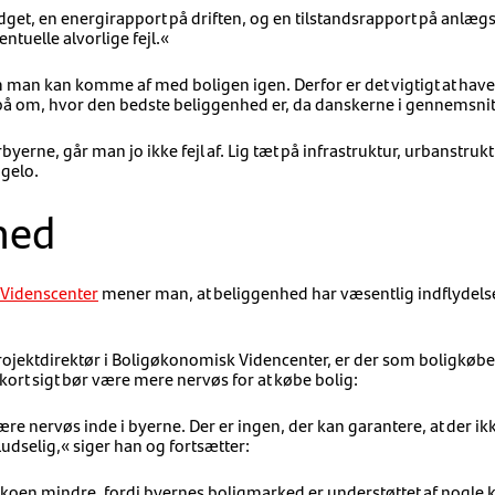
dget, en energirapport på driften, og en tilstandsrapport på anlæg
entuelle alvorlige fejl.«
m man kan komme af med boligen igen. Derfor er det vigtigt at have
på om, hvor den bedste beliggenhed er, da danskerne i gennemsnit bo
yerne, går man jo ikke fejl af. Lig tæt på infrastruktur, urbanstru
ngelo.
hed
Videnscenter
mener man, at beliggenhed har væsentlig indflydelse
 projektdirektør i Boligøkonomisk Videncenter, er der som boligkøb
rt sigt bør være mere nervøs for at købe bolig:
ære nervøs inde i byerne. Der er ingen, der kan garantere, at der i
udselig,« siger han og fortsætter:
sikoen mindre, fordi byernes boligmarked er understøttet af nogle 