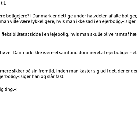
il.
 boligejere? I Danmark er det lige under halvdelen af alle boliger, 
an ville være lykkeligere, hvis man ikke sad i en ejerbolig,« siger
fleksibilitet at sidde i en lejebolig, hvis man skulle blive ramt af hæn
behøver Danmark ikke være et samfund domineret af ejerboliger - et
ere sikker på sin fremtid, inden man kaster sig ud i det, der er den
jerbolig,« siger han og slår fast:
tig ting.«