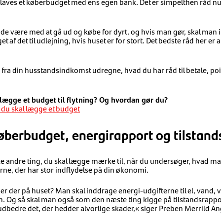
r laves et køberbudget med ens egen bank. Det er simpelthen råd n
de være med at gå ud og købe for dyrt, og hvis man gør, skal man i 
t af det til udlejning, hvis huset er for stort. Det bedste råd her er 
fra din husstandsindkomst udregne, hvad du har råd til betale, po
 lægge et budget til flytning? Og hvordan gør du?
 du skal lægge et budget
øberbudget, energirapport og tilstand
 andre ting, du skal lægge mærke til, når du undersøger, hvad ma
erne, der har stor indflydelse på din økonomi.
r der på huset? Man skal inddrage energi-udgifterne til el, vand, v
ten. Og så skal man også som den næste ting kigge på tilstandsrapp
at udbedre det, der hedder alvorlige skader,« siger Preben Merrild