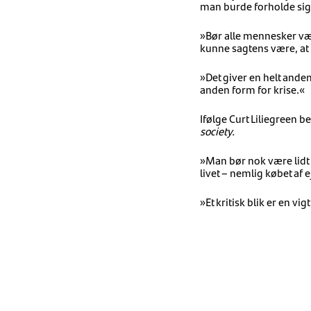
man burde forholde sig t
»Bør alle mennesker være
kunne sagtens være, at m
»Det giver en helt anden 
anden form for krise.«
Ifølge Curt Liliegreen 
society.
»Man bør nok være lidt m
livet – nemlig købet af e
»Et kritisk blik er en vig