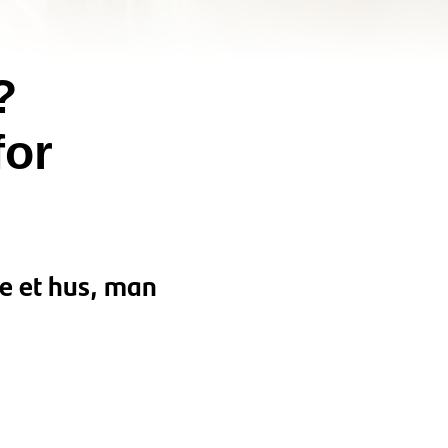
?
for
be et hus, man