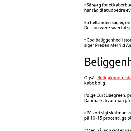
»Så sørg for et køberbu
har råd til at udbedre ev
En helt anden sag er, o
Det kan være svært at s
»God beliggenhed i storb
siger Preben Merrild A
Beliggen
Også i
Boligøkonomisk 
købe bolig.
Ifølge Curt Liliegreen,
Danmark, hvor man på ko
»På kort sigt skal man v
på 10-15 procent lige pl
»Men på lang sigt er ri