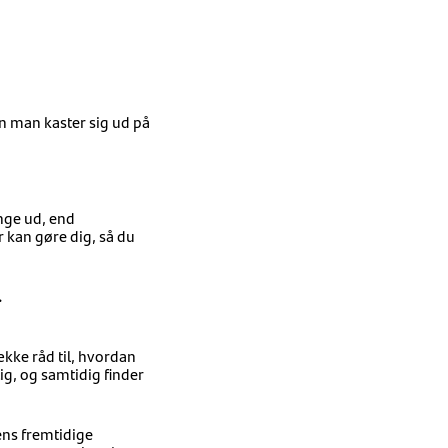
n man kaster sig ud på
enge ud, end
 kan gøre dig, så du
.
kke råd til, hvordan
ig, og samtidig finder
 ens fremtidige