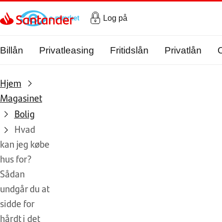
Gå til hovedindholdet
Log på
Billån
Privatleasing
Fritidslån
Privatlån
Hjem
Magasinet
Bolig
Hvad
kan jeg købe
hus for?
Sådan
undgår du at
sidde for
hårdt i det