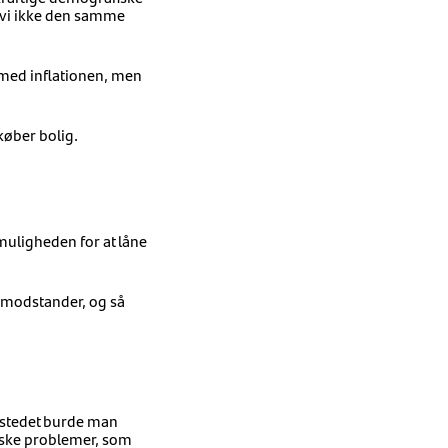
r vi ikke den samme
t med inflationen, men
køber bolig.
uligheden for at låne
n modstander, og så
I stedet burde man
iske problemer, som