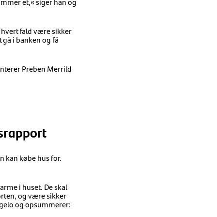
ummer et,« siger han og
hvert fald være sikker
at gå i banken og få
interer Preben Merrild
srapport
n kan købe hus for.
arme i huset. De skal
orten, og være sikker
 Angelo og opsummerer: