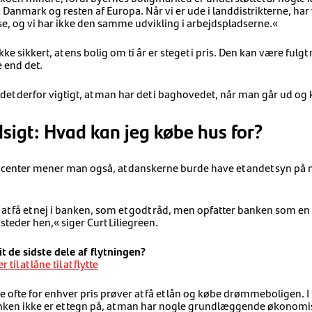
i Danmark og resten af Europa. Når vi er ude i landdistrikterne, ha
, og vi har ikke den samme udvikling i arbejdspladserne.«
kke sikkert, at ens bolig om ti år er steget i pris. Den kan være fulg
 end det.
r det derfor vigtigt, at man har det i baghovedet, når man går ud og 
dsigt: Hvad kan jeg købe hus for?
center mener man også, at danskerne burde have et andet syn på m
 at få et nej i banken, som et godt råd, men opfatter banken som e
steder hen,« siger Curt Liliegreen.
t de sidste dele af flytningen?
il at låne til at flytte
 ofte for enhver pris prøver at få et lån og købe drømmeboligen. 
banken ikke er et tegn på, at man har nogle grundlæggende økonom