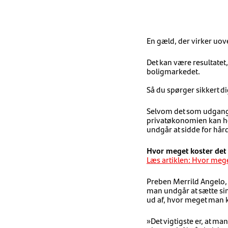
En gæld, der virker uove
Det kan være resultatet
boligmarkedet.
Så du spørger sikkert d
Selvom det som udgangsp
privatøkonomien kan ho
undgår at sidde for hårdt
Hvor meget koster det 
Læs artiklen: Hvor meget
Preben Merrild Angelo
man undgår at sætte sin 
ud af, hvor meget man ka
»Det vigtigste er, at man