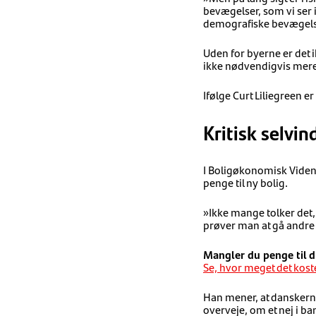
bevægelser, som vi ser 
demografiske bevægelse
Uden for byerne er det i
ikke nødvendigvis mere
Ifølge Curt Liliegreen e
Kritisk selvin
I Boligøkonomisk Viden
penge til ny bolig.
»Ikke mange tolker det,
prøver man at gå andre 
Mangler du penge til di
Se, hvor meget det koster t
Han mener, at danskerne
overveje, om et nej i 