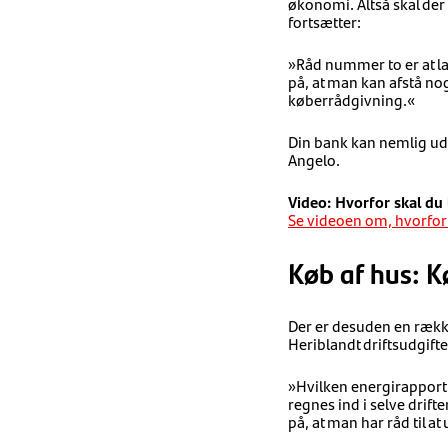
økonomi. Altså skal de
fortsætter:
»Råd nummer to er at la
på, at man kan afstå noge
køberrådgivning.«
Din bank kan nemlig ud 
Angelo.
Video: Hvorfor skal du
Se videoen om, hvorfor
Køb af hus: K
Der er desuden en række
Heriblandt driftsudgift
»Hvilken energirapport e
regnes ind i selve drif
på, at man har råd til 