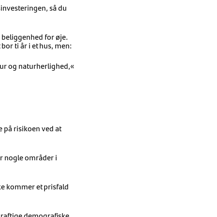
sinvesteringen, så du
 beliggenhed for øje.
r ti år i et hus, men:
ktur og naturherlighed,«
 på risikoen ved at
er nogle områder i
kke kommer et prisfald
kraftige demografiske