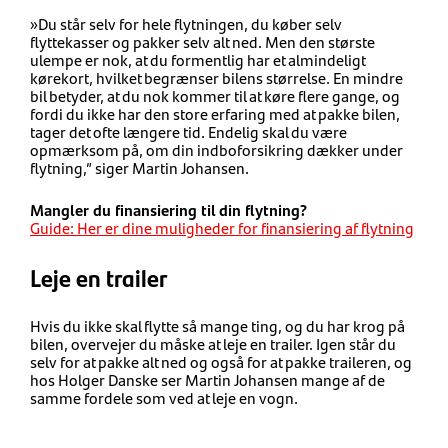
»Du står selv for hele flytningen, du køber selv
flyttekasser og pakker selv alt ned. Men den største
ulempe er nok, at du formentlig har et almindeligt
kørekort, hvilket begrænser bilens størrelse. En mindre
bil betyder, at du nok kommer til at køre flere gange, og
fordi du ikke har den store erfaring med at pakke bilen,
tager det ofte længere tid. Endelig skal du være
opmærksom på, om din indboforsikring dækker under
flytning,” siger Martin Johansen.
Mangler du finansiering til din flytning?
Guide: Her er dine muligheder for finansiering af flytning
Leje en trailer
Hvis du ikke skal flytte så mange ting, og du har krog på
bilen, overvejer du måske at leje en trailer. Igen står du
selv for at pakke alt ned og også for at pakke traileren, og
hos Holger Danske ser Martin Johansen mange af de
samme fordele som ved at leje en vogn.