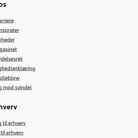
os
arriere
nsorater
yheder
gasinet
ydelsesret
ghedserklæring
stleblow
g mod svindel
hverv
 til erhverv
 til erhverv