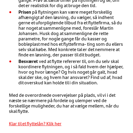
det er realistisk for dig at bruge den tid.
Prisen
på flytningen kan være meget forskellig
afhængigt af den løsning, du vælger, så indhent
gerne et uforpligtende tilbud fra et flyttefirma, så du
har noget at sammenligne med, foreslår Martin
Johansen. Husk dog at sammenligne de rette
parametre, for nogle gange får du kasser og
bobleplast med hos et flyttefirma- ting som du ellers
selv skal købe. Med konkrete tal er det nemmere at
finde en løsning, der passer til dit budget.
Besværet
ved at flytte refererer til, om du selv skal
koordinere flytningen, og i så fald hvem der hjælper,
hvor og hvor længe? Og hvis noget går galt, hvad
skal der ske, og hvem har ansvaret? Find ud af, hvad
dit overskud kan holde til i din situation.
Med de overordnede overvejelser på plads, vil vi i det
næste se nærmere på fordele og ulemper ved de
forskellige muligheder, du har at vælge mellem, når du
skal flytte.
Klar til et flyttelån? Klik her