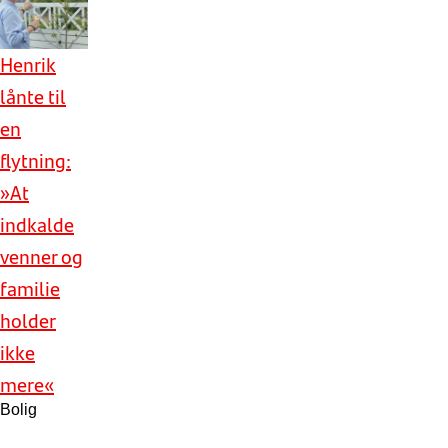
Henrik
lånte til
en
flytning:
»At
indkalde
venner og
familie
holder
ikke
mere«
Bolig