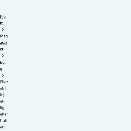
Hje
m
Mag
asin
et
Boli
g
Flytt
ebil,
lej-
et-
lig
eller
trail
er: