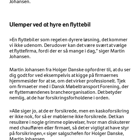
Johansen.
Ulemper ved at hyre en flyttebil
»En flyttebil er som regel en dyrere løsning, det kommer
vi ikke udenom. Derudover kan det være svært at vælge
et flyttefirma, fordi der er så mange i dag,” siger Martin
Johansen.
Martin Johansen fra Holger Danske opfordrer til, at du ser
dig godt for ved eksempelvis at kigge på firmaernes
hjemmesider for at se, om det virker professionelt. Tjek
om firmaet er med i Dansk Møbeltransport Forening, der
er flyttemændenes brancheorganisation. Det betyder
nemlig, at de har forsikringsforholdene i orden.
»Alle siger jo, at de er forsikrede, men en kaskoforsikring
er ikke nok, for så er møblerne ikke forsikrede. Det kan
resultere i nogle grimme oplevelser, hvor man diskuterer
med chaufføren eller firmaet, så det er vigtigt at have styr
på forsikringen,« siger salgschefen for Holger Danske,
Martin Johansen.