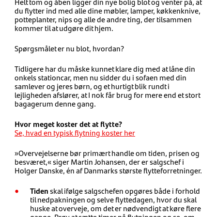
Helt tom og åben ligger din nye bolig blot og venter på, at
du flytter ind med alle dine møbler, lamper, køkkenknive,
potteplanter, nips og alle de andre ting, der tilsammen
kommer til at udgøre dit hjem.
Spørgsmålet er nu blot, hvordan?
Tidligere har du måske kunnet klare dig med at låne din
onkels stationcar, men nu sidder du i sofaen med din
samlever og jeres børn, og et hurtigt blik rundt i
lejligheden afslører, at I nok får brug for mere end et stort
bagagerum denne gang.
Hvor meget koster det at flytte?
Se, hvad en typisk flytning koster her
»Overvejelserne bør primært handle om tiden, prisen og
besværet,« siger Martin Johansen, der er salgschef i
Holger Danske, én af Danmarks største flytteforretninger.
Tiden
skal ifølge salgschefen opgøres både i forhold
til nedpakningen og selve flyttedagen, hvor du skal
huske at overveje, om det er nødvendigt at køre flere
gange. Prøv at sætte timer på flytningen og se, om