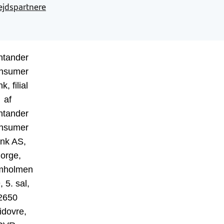
jdspartnere
ntander
nsumer
k, filial
af
ntander
nsumer
nk AS,
orge,
mholmen
, 5. sal,
2650
idovre,