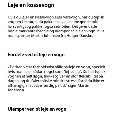
Leje en kassevogn
Hvis du lejer en kassevogn eller varevogn, har du typisk
vognen i et døgn, du pakker selv alle dine genstande
forsvarligt og pakker også selv bilen. Det giver både
nogle markante fordele og ulemper at leje en vogn, hvis
man spørger Martin Johansen fra Holger Danske.
Fordele ved at leje en vogn
»Det kan være forholdsvist billigt at leje en vogn, specielt
hvis man lejer sådan noget som “lej-et-lig”. Du har typisk
vognen et helt døgn, hvilket giver en stor fleksibilitet på
dagen, og du føler måske mindre stress, fordi du ikke er
afhængig af at blive færdig på tid,” siger Martin
Johansen.
Ulemper ved at leje en vogn