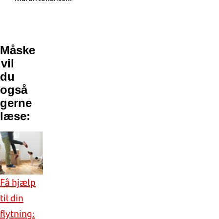
Måske
vil
du
også
gerne
læse:
Få hjælp
til din
flytning: