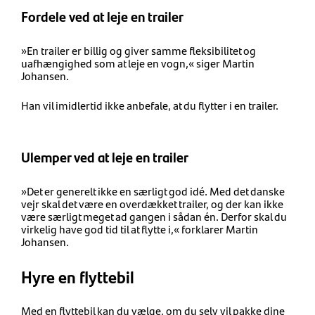
Fordele ved at leje en trailer
»En trailer er billig og giver samme fleksibilitet og
uafhængighed som at leje en vogn,« siger Martin
Johansen.
Han vil imidlertid ikke anbefale, at du flytter i en trailer.
Ulemper ved at leje en trailer
»Det er generelt ikke en særligt god idé. Med det danske
vejr skal det være en overdækket trailer, og der kan ikke
være særligt meget ad gangen i sådan én. Derfor skal du
virkelig have god tid til at flytte i,« forklarer Martin
Johansen.
Hyre en flyttebil
Med en flyttebil kan du vælge, om du selv vil pakke dine