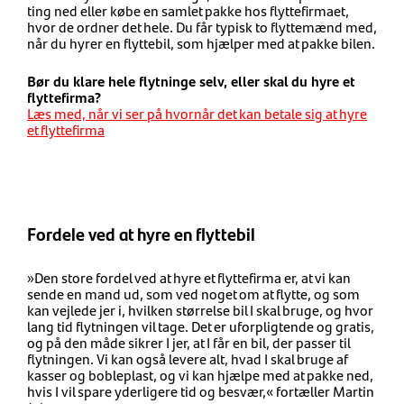
ting ned eller købe en samlet pakke hos flyttefirmaet,
hvor de ordner det hele. Du får typisk to flyttemænd med,
når du hyrer en flyttebil, som hjælper med at pakke bilen.
Bør du klare hele flytninge selv, eller skal du hyre et
flyttefirma?
Læs med, når vi ser på hvornår det kan betale sig at hyre
et flyttefirma
Fordele ved at hyre en flyttebil
»Den store fordel ved at hyre et flyttefirma er, at vi kan
sende en mand ud, som ved noget om at flytte, og som
kan vejlede jer i, hvilken størrelse bil I skal bruge, og hvor
lang tid flytningen vil tage. Det er uforpligtende og gratis,
og på den måde sikrer I jer, at I får en bil, der passer til
flytningen. Vi kan også levere alt, hvad I skal bruge af
kasser og bobleplast, og vi kan hjælpe med at pakke ned,
hvis I vil spare yderligere tid og besvær,« fortæller Martin