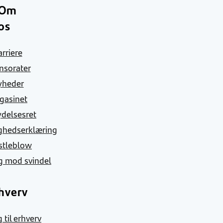
Om
os
arriere
nsorater
yheder
gasinet
ydelsesret
ghedserklæring
stleblow
g mod svindel
hverv
 til erhverv