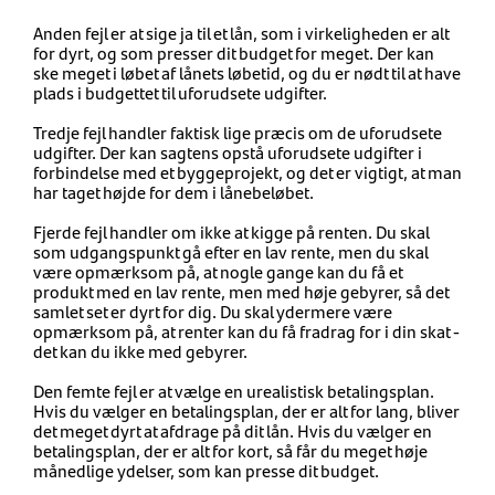
Anden fejl er at sige ja til et lån, som i virkeligheden er alt
for dyrt, og som presser dit budget for meget. Der kan
ske meget i løbet af lånets løbetid, og du er nødt til at have
plads i budgettet til uforudsete udgifter.
Tredje fejl handler faktisk lige præcis om de uforudsete
udgifter. Der kan sagtens opstå uforudsete udgifter i
forbindelse med et byggeprojekt, og det er vigtigt, at man
har taget højde for dem i lånebeløbet.
Fjerde fejl handler om ikke at kigge på renten. Du skal
som udgangspunkt gå efter en lav rente, men du skal
være opmærksom på, at nogle gange kan du få et
produkt med en lav rente, men med høje gebyrer, så det
samlet set er dyrt for dig. Du skal ydermere være
opmærksom på, at renter kan du få fradrag for i din skat -
det kan du ikke med gebyrer.
Den femte fejl er at vælge en urealistisk betalingsplan.
Hvis du vælger en betalingsplan, der er alt for lang, bliver
det meget dyrt at afdrage på dit lån. Hvis du vælger en
betalingsplan, der er alt for kort, så får du meget høje
månedlige ydelser, som kan presse dit budget.