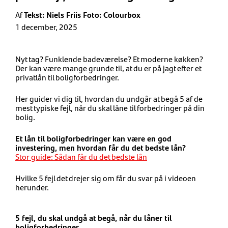
Af
Tekst: Niels Friis Foto: Colourbox
1 december, 2025
Nyt tag? Funklende badeværelse? Et moderne køkken?
Der kan være mange grunde til, at du er på jagt efter et
privatlån til boligforbedringer.
Her guider vi dig til, hvordan du undgår at begå 5 af de
mest typiske fejl, når du skal låne til forbedringer på din
bolig.
Et lån til boligforbedringer kan være en god
investering, men hvordan får du det bedste lån?
Stor guide: Sådan får du det bedste lån
Hvilke 5 fejl det drejer sig om får du svar på i videoen
herunder.
5 fejl, du skal undgå at begå, når du låner til
boligforbedringer