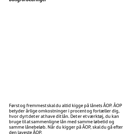
Først og fremmest skal du altid kigge på lånets ÅOP.
ÅOP
betyder årlige omkostninger i procent og fortæller dig,
hvor dyrt det er at have dit lån. Det er et værktøj, du kan
bruge til at sammenligne lån med samme løbetid og
samme lånebeløb. Når du kigger på ÅOP, skal du gå efter
den laveste ÅOP.