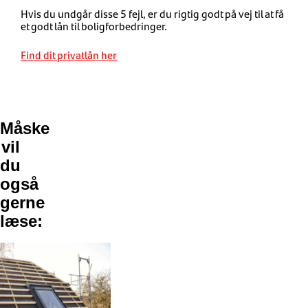
Hvis du undgår disse 5 fejl, er du rigtig godt på vej til at få
et godt lån til boligforbedringer.
Find dit privatlån her
Måske
vil
du
også
gerne
læse: