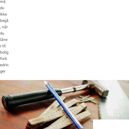
må
du
ikke
begå
, når
du
låne
r til
bolig
forb
edrin
ger