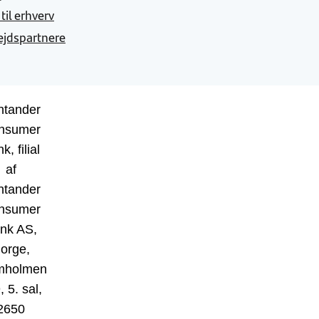
 til erhverv
jdspartnere
ntander
nsumer
k, filial
af
ntander
nsumer
nk AS,
orge,
mholmen
, 5. sal,
2650