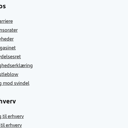
os
arriere
nsorater
yheder
gasinet
ydelsesret
ghedserklæring
stleblow
g mod svindel
hverv
 til erhverv
 til erhverv