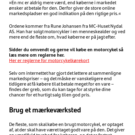
»En mc er aldrig mere værd, end køberne i markedet
ønsker at betale for den. Derfor giver de store online
markedspladser en god indikation på den rigtige pris.«
Ordene kommer fra Rune Johansen fra MC-Huset Nydal
AS. Han har solgt motorcykler i en menneskealder og ved
mere end de fleste om, hvad køberne er på jagt efter.
Sidder du omvendt og gerne vil købe en motorcykel så
læs mere om reglerne her.
Her er reglerne for motorcykelkørekort
Selv om internettet har gjort det lettere at sammenligne
markedspriser – og det måske er vanskeligere end
tidligere at få købere til at betale meget for en vare –
findes der greb, som du kan tage for at styrke dine
chancer for et hurtigt salg til en god pris.
Brug et mærkeværksted
De fleste, som skal købe en brugt motorcykel, er optaget
af, at der skal have været taget godt vare på den. Det giver
en værdifuld tryghed for køberen, og det er fortsat