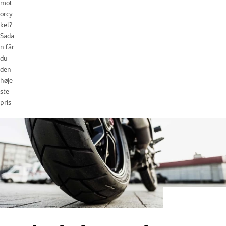
mot
orcy
kel?
Såda
n får
du
den
høje
ste
pris