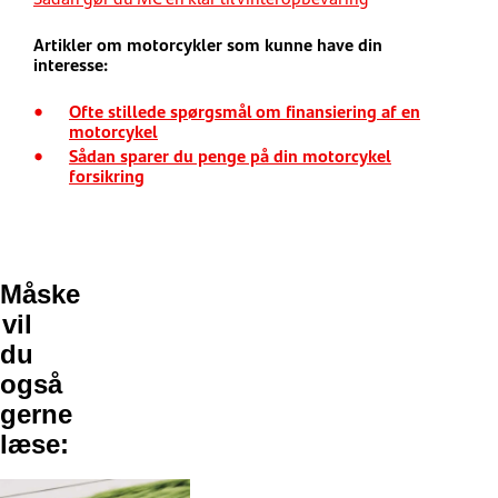
Artikler om motorcykler som kunne have din
interesse:
Ofte stillede spørgsmål om finansiering af en
motorcykel
Sådan sparer du penge på din motorcykel
forsikring
Måske
vil
du
også
gerne
læse: