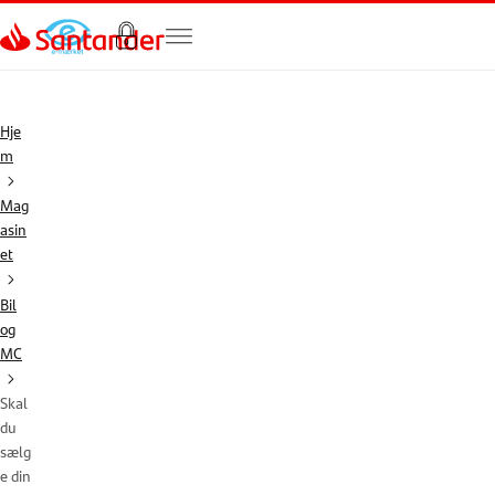
Gå til hovedindholdet
Hje
m
Mag
asin
et
Bil
og
MC
Skal
du
sælg
e din