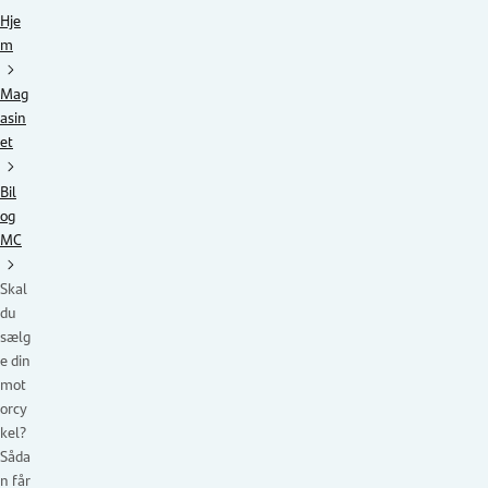
Hje
m
Mag
asin
et
Bil
og
MC
Skal
du
sælg
e din
mot
orcy
kel?
Såda
n får