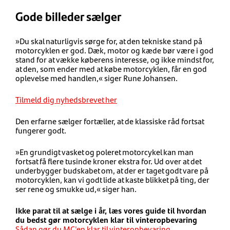
Gode billeder sælger
»Du skal naturligvis sørge for, at den tekniske stand på
motorcyklen er god. Dæk, motor og kæde bør være i god
stand for at vække køberens interesse, og ikke mindst for,
at den, som ender med at købe motorcyklen, får en god
oplevelse med handlen,« siger Rune Johansen.
Tilmeld dig nyhedsbrevet her
Den erfarne sælger fortæller, at de klassiske råd fortsat
fungerer godt.
»En grundigt vasket og poleret motorcykel kan man
fortsat få flere tusinde kroner ekstra for. Ud over at det
underbygger budskabet om, at der er taget godt vare på
motorcyklen, kan vi godt lide at kaste blikket på ting, der
ser rene og smukke ud,« siger han.
Ikke parat til at sælge i år, læs vores guide til hvordan
du bedst gør motorcyklen klar til vinteropbevaring
Sådan gør du MC'en klar til vinteropbevaring