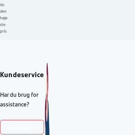
du
den
høje
ste
pris
Kundeservice
Har du brug for
assistance?
Chat med os