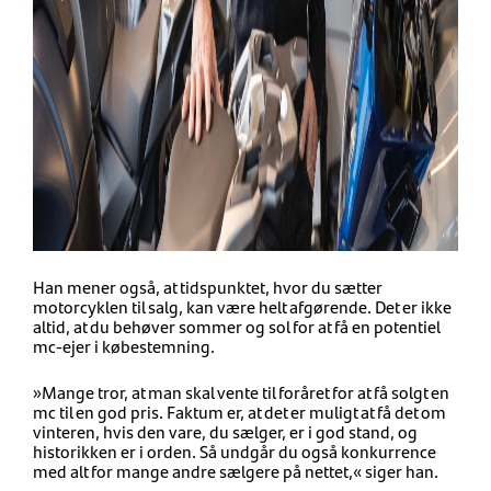
Han mener også, at tidspunktet, hvor du sætter
motorcyklen til salg, kan være helt afgørende. Det er ikke
altid, at du behøver sommer og sol for at få en potentiel
mc-ejer i købestemning.
»Mange tror, at man skal vente til foråret for at få solgt en
mc til en god pris. Faktum er, at det er muligt at få det om
vinteren, hvis den vare, du sælger, er i god stand, og
historikken er i orden. Så undgår du også konkurrence
med alt for mange andre sælgere på nettet,« siger han.