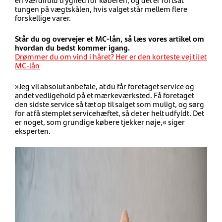
tungen på vægtskålen, hvis valget står mellem flere
forskellige varer.
Står du og overvejer et MC-lån, så læs vores artikel om
hvordan du bedst kommer igang.
Drømmer du om vind i håret? Her er den korteste vej til et
MC-lån
»Jeg vil absolut anbefale, at du får foretaget service og
andet vedligehold på et mærkeværksted. Få foretaget
den sidste service så tæt op til salget som muligt, og sørg
for at få stemplet servicehæftet, så det er helt udfyldt. Det
er noget, som grundige købere tjekker nøje,« siger
eksperten.