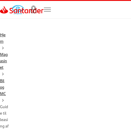
Gå til hovedindholdet
Hje
m
Mag
asin
et
Bil
og
MC
Guid
e til
leasi
ng af