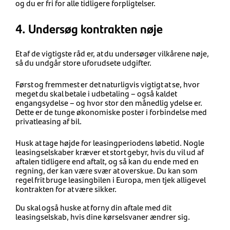
og du er fri for alle tidligere forpligtelser.
4. Undersøg kontrakten nøje
Et af de vigtigste råd er, at du undersøger vilkårene nøje,
så du undgår store uforudsete udgifter.
Først og fremmest er det naturligvis vigtigt at se, hvor
meget du skal betale i udbetaling – også kaldet
engangsydelse – og hvor stor den månedlig ydelse er.
Dette er de tunge økonomiske poster i forbindelse med
privatleasing af bil.
Husk at tage højde for leasingperiodens løbetid. Nogle
leasingselskaber kræver et stort gebyr, hvis du vil ud af
aftalen tidligere end aftalt, og så kan du ende med en
regning, der kan være svær at overskue. Du kan som
regel frit bruge leasingbilen i Europa, men tjek alligevel
kontrakten for at være sikker.
Du skal også huske at forny din aftale med dit
leasingselskab, hvis dine kørselsvaner ændrer sig.