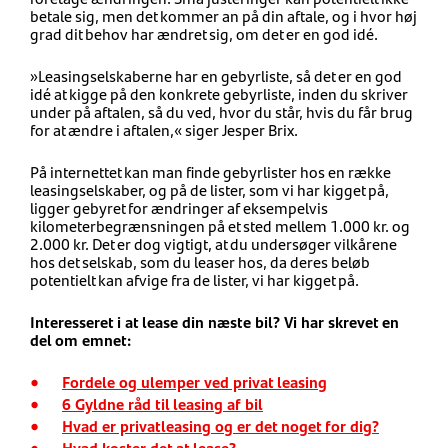
betale sig, men det kommer an på din aftale, og i hvor høj
grad dit behov har ændret sig, om det er en god idé.
»Leasingselskaberne har en gebyrliste, så det er en god
idé at kigge på den konkrete gebyrliste, inden du skriver
under på aftalen, så du ved, hvor du står, hvis du får brug
for at ændre i aftalen,« siger Jesper Brix.
På internettet kan man finde gebyrlister hos en række
leasingselskaber, og på de lister, som vi har kigget på,
ligger gebyret for ændringer af eksempelvis
kilometerbegrænsningen på et sted mellem 1.000 kr. og
2.000 kr. Det er dog vigtigt, at du undersøger vilkårene
hos det selskab, som du leaser hos, da deres beløb
potentielt kan afvige fra de lister, vi har kigget på.
Interesseret i at lease din næste bil? Vi har skrevet en
del om emnet:
Fordele og ulemper ved privat leasing
6 Gyldne råd til leasing af bil
Hvad er privatleasing og er det noget for dig?
Hvad koster det at lease?