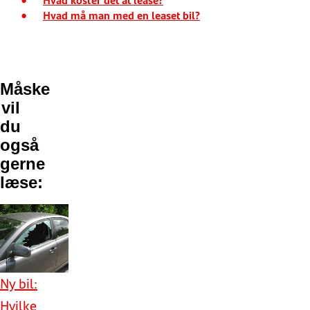
Hvad må man med en leaset bil?
Måske
vil
du
også
gerne
læse:
Ny bil:
Hvilke