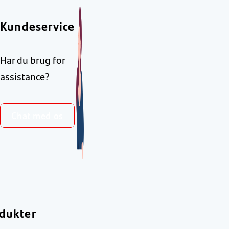
Kundeservice
Har du brug for
assistance?
Chat med os
dukter