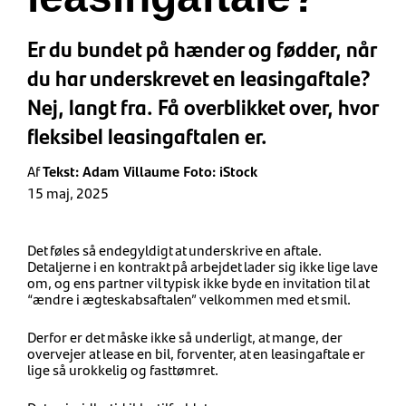
Er du bundet på hænder og fødder, når
du har underskrevet en leasingaftale?
Nej, langt fra. Få overblikket over, hvor
fleksibel leasingaftalen er.
Af
Tekst: Adam Villaume Foto: iStock
15 maj, 2025
Det føles så endegyldigt at underskrive en aftale.
Detaljerne i en kontrakt på arbejdet lader sig ikke lige lave
om, og ens partner vil typisk ikke byde en invitation til at
“ændre i ægteskabsaftalen” velkommen med et smil.
Derfor er det måske ikke så underligt, at mange, der
overvejer at lease en bil, forventer, at en leasingaftale er
lige så urokkelig og fasttømret.