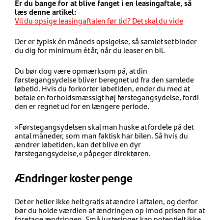
Er du bange for at blive fanget i en leasingaftale, så
læs denne artikel:
Vil du opsige leasingaftalen før tid? Det skal du vide
Der er typisk én måneds opsigelse, så samlet set binder
du dig for minimum ét år, når du leaser en bil.
Du bør dog være opmærksom på, at din
førstegangsydelse bliver beregnet ud fra den samlede
løbetid. Hvis du forkorter løbetiden, ender du med at
betale en forholdsmæssigt høj førstegangsydelse, fordi
den er regnet ud for en længere periode.
»Førstegangsydelsen skal man huske at fordele på det
antal måneder, som man faktisk har bilen. Så hvis du
ændrer løbetiden, kan det blive en dyr
førstegangsydelse,« påpeger direktøren.
Ændringer koster penge
Det er heller ikke helt gratis at ændre i aftalen, og derfor
bør du holde værdien af ændringen op imod prisen for at
foretage ændringen. Små justeringer kan potentielt ikke