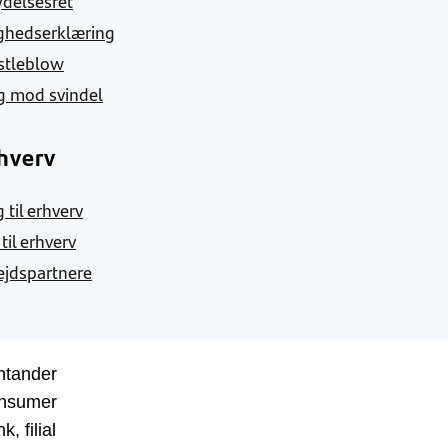
ydelsesret
ghedserklæring
stleblow
g mod svindel
hverv
 til erhverv
 til erhverv
jdspartnere
ntander
nsumer
k, filial