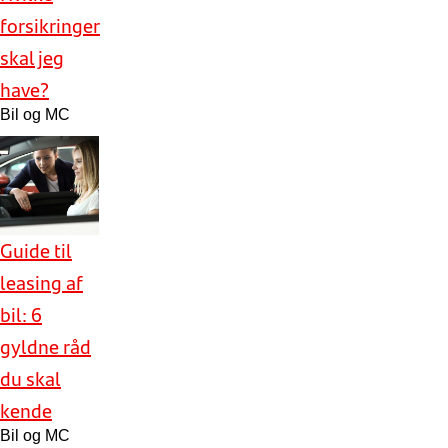
forsikringer
skal jeg
have?
Bil og MC
Guide til
leasing af
bil: 6
gyldne råd
du skal
kende
Bil og MC