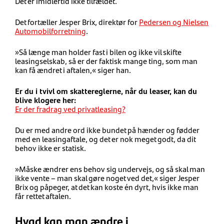
Det er imidlertid ikke tilfældet.
Det fortæller Jesper Brix, direktør for
Pedersen og Nielsen
Automobilforretning
.
»Så længe man holder fast i bilen og ikke vil skifte
leasingselskab, så er der faktisk mange ting, som man
kan få ændret i aftalen,« siger han.
Er du i tvivl om skattereglerne, når du leaser, kan du
blive klogere her:
Er der fradrag ved privatleasing?
Du er med andre ord ikke bundet på hænder og fødder
med en leasingaftale, og det er nok meget godt, da dit
behov ikke er statisk.
»Måske ændrer ens behov sig undervejs, og så skal man
ikke vente – man skal gøre noget ved det,« siger Jesper
Brix og påpeger, at det kan koste én dyrt, hvis ikke man
får rettet aftalen.
Hvad kan man ændre i