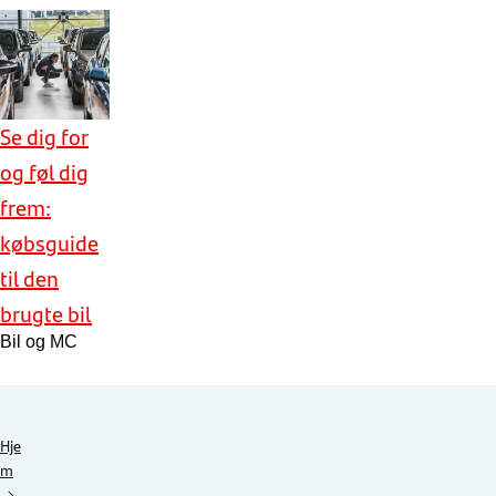
Se dig for
og føl dig
frem:
købsguide
til den
brugte bil
Bil og MC
Hje
m