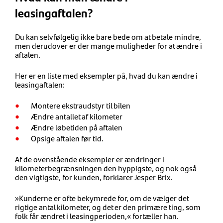
leasingaftalen?
Du kan selvfølgelig ikke bare bede om at betale mindre,
men derudover er der mange muligheder for at ændre i
aftalen.
Her er en liste med eksempler på, hvad du kan ændre i
leasingaftalen:
Montere ekstraudstyr til bilen
Ændre antallet af kilometer
Ændre løbetiden på aftalen
Opsige aftalen før tid.
Af de ovenstående eksempler er ændringer i
kilometerbegrænsningen den hyppigste, og nok også
den vigtigste, for kunden, forklarer Jesper Brix.
»Kunderne er ofte bekymrede for, om de vælger det
rigtige antal kilometer, og det er den primære ting, som
folk får ændret i leasingperioden,« fortæller han.