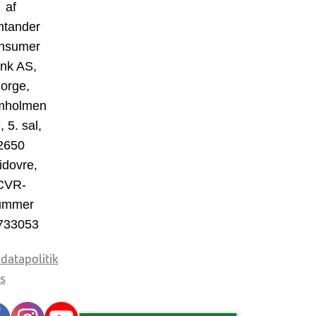
af
ntander
nsumer
nk AS,
orge,
mholmen
, 5. sal,
2650
idovre,
CVR-
ummer
733053
datapolitik
s