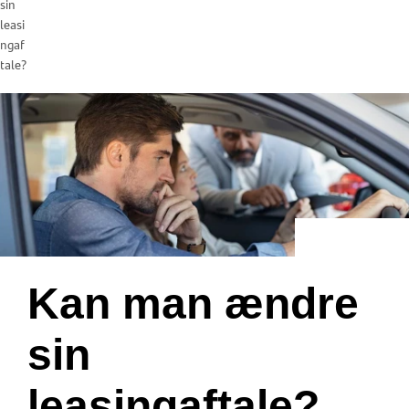
sin
leasi
ngaf
tale?
Kan man ændre
sin
leasingaftale?