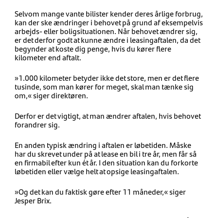
Selvom mange vante bilister kender deres årlige forbrug,
kan der ske ændringer i behovet på grund af eksempelvis
arbejds- eller boligsituationen. Når behovet ændrer sig,
er det derfor godt at kunne ændre i leasingaftalen, da det
begynder at koste dig penge, hvis du kører flere
kilometer end aftalt.
»1.000 kilometer betyder ikke det store, men er det flere
tusinde, som man kører for meget, skal man tænke sig
om,« siger direktøren.
Derfor er det vigtigt, at man ændrer aftalen, hvis behovet
forandrer sig.
En anden typisk ændring i aftalen er løbetiden. Måske
har du skrevet under på at lease en bil i tre år, men får så
en firmabil efter kun ét år. I den situation kan du forkorte
løbetiden eller vælge helt at opsige leasingaftalen.
»Og det kan du faktisk gøre efter 11 måneder,« siger
Jesper Brix.