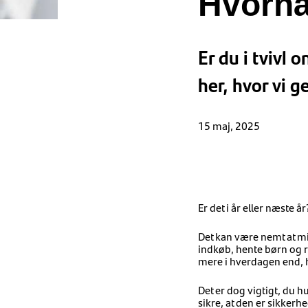
Hvornår
Er du i tvivl 
her, hvor vi 
15 maj, 2025
Er det i år eller næste år
Det kan være nemt at mis
indkøb, hente børn og r
mere i hverdagen end, h
Det er dog vigtigt, du h
sikre, at den er sikkerh