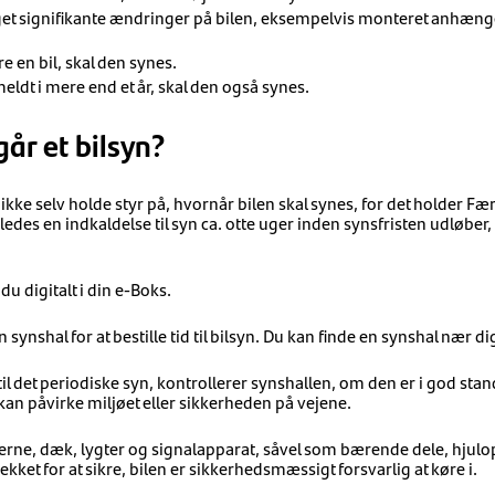
get signifikante ændringer på bilen, eksempelvis monteret anhænge
e en bil, skal den synes.
eldt i mere end et år, skal den også synes.
år et bilsyn?
ke selv holde styr på, hvornår bilen skal synes, for det holder Fæ
edes en indkaldelse til syn ca. otte uger inden synsfristen udløber,
u digitalt i din e-Boks.
synshal for at bestille tid til bilsyn. Du kan finde en synshal nær di
 til det periodiske syn, kontrollerer synshallen, om den er i god sta
 kan påvirke miljøet eller sikkerheden på vejene.
mserne, dæk, lygter og signalapparat, såvel som bærende dele, hju
ket for at sikre, bilen er sikkerhedsmæssigt forsvarlig at køre i.