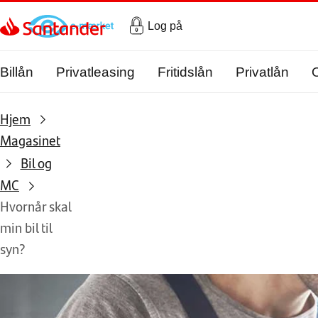
Gå til hovedindholdet
Log på
Billån
Privatleasing
Fritidslån
Privatlån
Hjem
Magasinet
Bil og
MC
Hvornår skal
min bil til
syn?