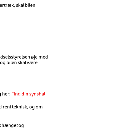
rtræk, skal bilen
rdselsstyrelsen øje med
 og bilen skal være
g her:
Find din synshal
nd rent teknisk, og om
lophænget og