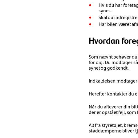
Hvis du har foreta
synes.
Skal du indregistrer
Har bilen været afm
Hvordan foreg
Som nævnt behøver du ik
for dig. Du modtager sål
synet og godkendt.
Indkaldelsen modtager d
Herefter kontakter du en 
Når du afleverer din bil
der er opstået fejl, som
Alt fra styretøjet, bre
støddæmperne bliver tjek