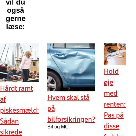
vil du
også
gerne
læse:
Hold
øje
Hårdt ramt
med
Hvem skal stå
af
renten:
på
piskesmæld:
Pas på
bilforsikringen?
Sådan
disse
Bil og MC
sikrede