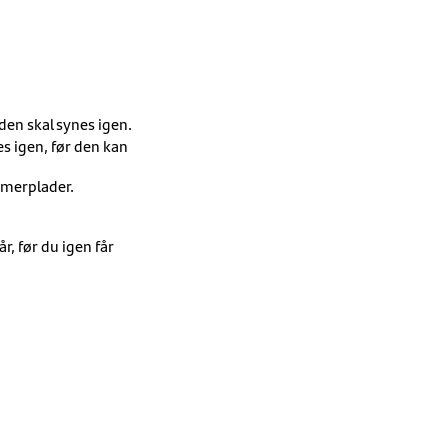
den skal synes igen.
es igen, før den kan
ummerplader.
r, før du igen får