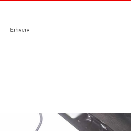
s
Erhverv