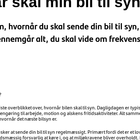
 skal min bil til sy
om, hvornår du skal sende din bil til sy
gennemgår alt, du skal vide om frekvens
?
te overblikket over, hvornår bilen skal til syn. Dagligdagen er typis
engøring til arbejde, motion og alskens fritidsaktiviteter. Alt samm
vornår det næste bilsyn er.
usker at sende din bil til syn regelmæssigt. Primært fordi det er et l
edsmæssig forsvarlig at køre i, og at miljøkravene bliver overholdt. 