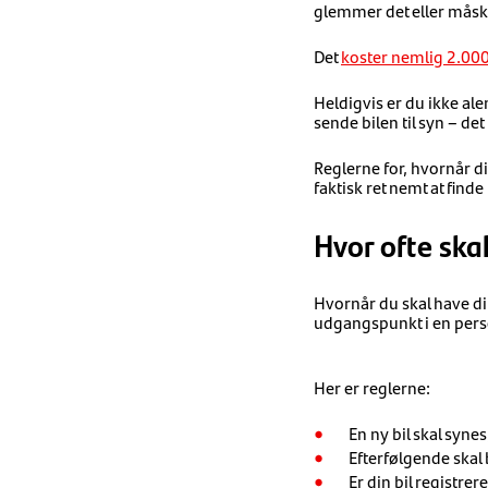
glemmer det eller måske
Det
koster nemlig 2.000
Heldigvis er du ikke al
sende bilen til syn – det
Reglerne for, hvornår di
faktisk ret nemt at finde
Hvor ofte skal 
Hvornår du skal have din
udgangspunkt i en perso
Her er reglerne:
En ny bil skal synes,
Efterfølgende skal b
Er din bil registre