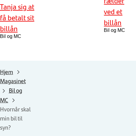
fælder
Tanja sig at
ved et
få betalt sit
billån
billån
Bil og MC
Bil og MC
Hjem
Magasinet
Bil og
MC
Hvornår skal
min bil til
syn?