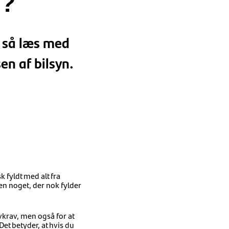
n?
n, så læs med
en af bilsyn.
k fyldt med alt fra
en noget, der nok fylder
ovkrav, men også for at
Det betyder, at hvis du