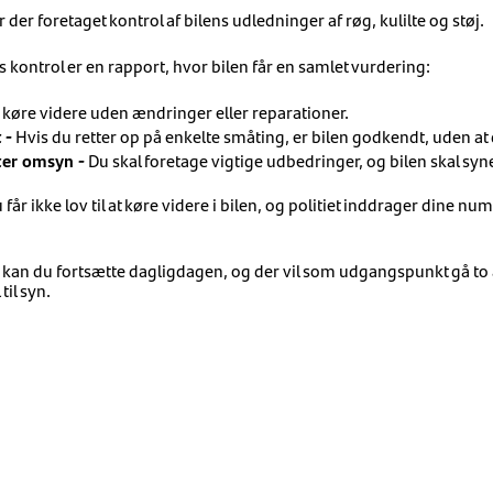
ver der foretaget kontrol af bilens udledninger af røg, kulilte og støj.
s kontrol er en rapport, hvor bilen får en samlet vurdering:
køre videre uden ændringer eller reparationer.
 -
Hvis du retter op på enkelte småting, er bilen godkendt, uden at 
ter omsyn -
Du skal foretage vigtige udbedringer, og bilen skal syn
 får ikke lov til at køre videre i bilen, og politiet inddrager dine n
, kan du fortsætte dagligdagen, og der vil som udgangspunkt gå to å
til syn.