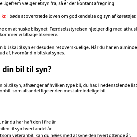
 ligefrem vælger et syn fra, så er der kontant afregning.
 kr.
i bøde at overtræde loven om godkendelse og syn af køretøjer.
ene om at huske bilsynet. Færdselsstyrelsen hjælper dig med at hus
 kommer vi tilbage til senere.
n bil skal til syn er desuden ret overskuelige. Når du har en alminde
 ud af, hvornår din bil skal synes.
din bil til syn?
 bil til syn, afhænger af hvilken type bil, du har. I nedenstående lis
nbil, som alt andet lige er den mest almindelige bil.
 når du har haft den i fire år.
ilen til syn hvert andet år.
ret som veteranbil, kan du nøjes med at syne den hvert ottende år.