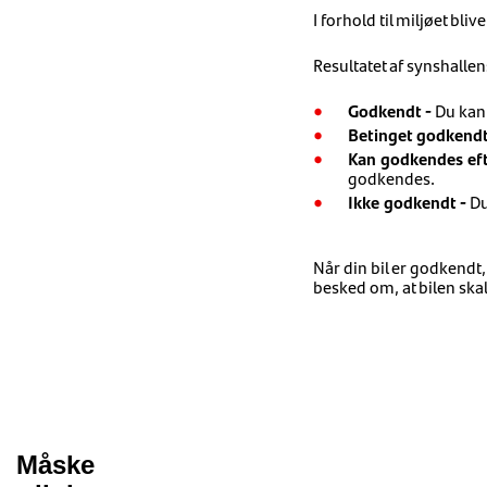
I forhold til miljøet bli
Resultatet af synshallen
Godkendt -
Du kan 
Betinget godkendt
Kan godkendes ef
godkendes.
Ikke godkendt -
Du
Når din bil er godkendt
besked om, at bilen skal 
Måske