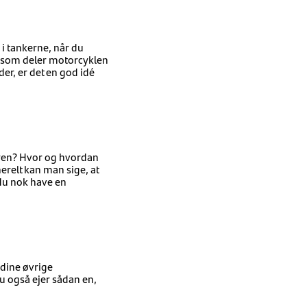
i tankerne, når du
o, som deler motorcyklen
er, er det en god idé
 byen? Hvor og hvordan
nerelt kan man sige, at
 du nok have en
 dine øvrige
du også ejer sådan en,