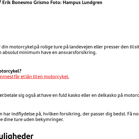
e / Erik Bonesmo Grismo Foto: Hampus Lundgren
din motorcykel på rolige ture på landevejen eller presser den til s
m absolut minimum have en ansvarsforsikring.
otorcykel?
est får et lån til en motorcykel.
 det betale sig også at have en fuld kasko eller en delkasko på motor
om har indflydelse på, hvilken forsikring, der passer dig bedst. Få 
de dine ture uden bekymringer.
uligheder