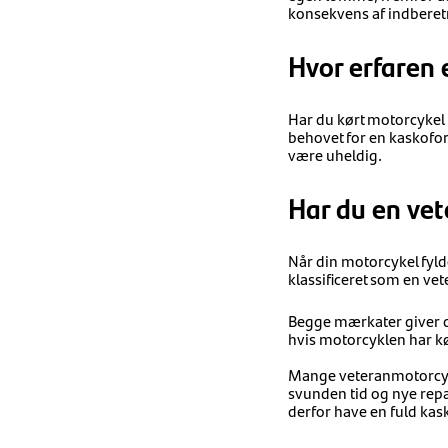
konsekvens af indberet
Hvor erfaren 
Har du kørt motorcykel n
behovet for en kaskofor
være uheldig.
Har du en ve
Når din motorcykel fyld
klassificeret som en ve
Begge mærkater giver di
hvis motorcyklen har kø
Mange veteranmotorcykl
svunden tid og nye repa
derfor have en fuld kas