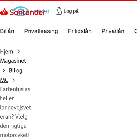
Gå til hovedindholdet
Log på
Billån
Privatleasing
Fritidslån
Privatlån
Hjem
Magasinet
Bil og
MC
Fartentusias
t eller
landevejsvet
eran? Vælg
den rigtige
motorcykelf