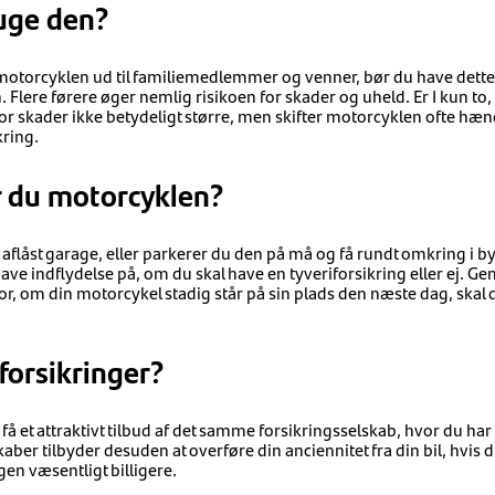
uge den?
otorcyklen ud til familiemedlemmer og venner, bør du have dette 
 Flere førere øger nemlig risikoen for skader og uheld. Er I kun t
for skader ikke betydeligt større, men skifter motorcyklen ofte hænd
kring.
r du motorcyklen?
n aflåst garage, eller parkerer du den på må og få rundt omkring i
have indflydelse på, om du skal have en tyveriforsikring eller ej. Ge
for, om din motorcykel stadig står på sin plads den næste dag, skal
forsikringer?
få et attraktivt tilbud af det samme forsikringsselskab, hvor du har
kaber tilbyder desuden at overføre din anciennitet fra din bil, hvis 
en væsentligt billigere.