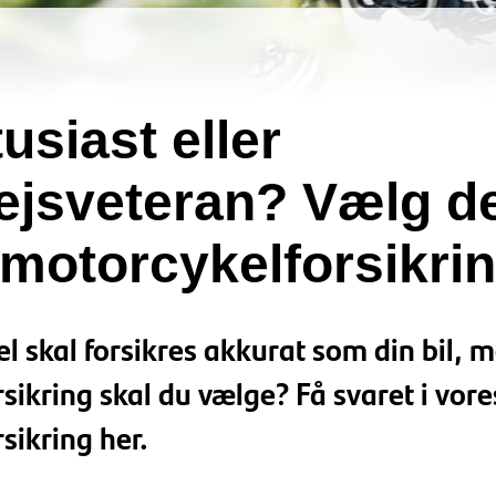
usiast eller
ejsveteran? Vælg d
 motorcykelforsikri
l skal forsikres akkurat som din bil, 
ikring skal du vælge? Få svaret i vores
sikring her.