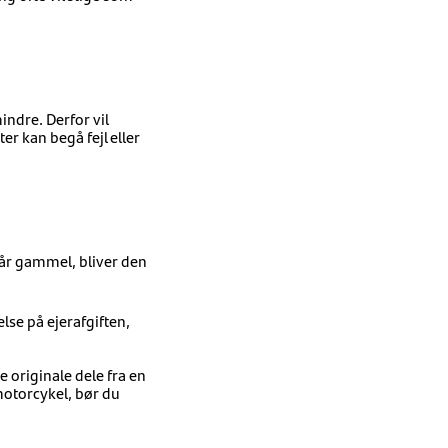
indre. Derfor vil
r kan begå fejl eller
 år gammel, bliver den
lse på ejerafgiften,
originale dele fra en
motorcykel, bør du