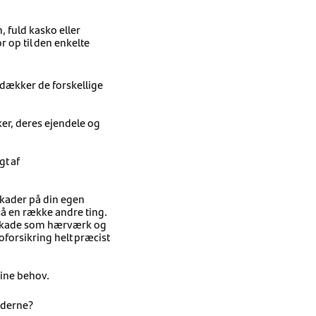
 fuld kasko eller
r op til den enkelte
 dækker de forskellige
er, deres ejendele og
t af
kader på din egen
så en række andre ting.
ig skade som hærværk og
oforsikring helt præcist
dine behov.
ederne?