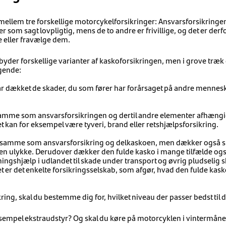
mellem tre forskellige motorcykelforsikringer: Ansvarsforsikringen,
 som sagt lovpligtig, mens de to andre er frivillige, og det er derfo
 eller fravælge dem.
lbyder forskellige varianter af kaskoforsikringen, men i grove træk
lgende:
r dækket de skader, du som fører har forårsaget på andre mennesk
mme som ansvarsforsikringen og dertil andre elementer afhængig
t kan for eksempel være tyveri, brand eller retshjælpsforsikring.
samme som ansvarsforsikring og delkaskoen, men dækker også s
f en ulykke. Derudover dækker den fulde kasko i mange tilfælde og
dningshjælp i udlandet til skade under transport og øvrig pludsel
t er det enkelte forsikringsselskab, som afgør, hvad den fulde kask
ring, skal du bestemme dig for, hvilket niveau der passer bedst til 
sempel ekstraudstyr? Og skal du køre på motorcyklen i vintermån