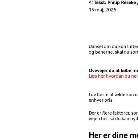
Af
Tekst: Philip Resek
15 maj, 2025
Uanset om du kun lufter 
og banerne, skal du so
Ovevejer du at købe m
Læs her hvordan du nemm
I de fleste tilfælde kan
enhver pris.
Der er flere faktorer, s
vejen her, så du kan ny
Her er dine m