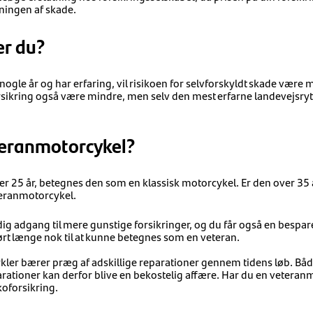
ningen af skade.
er du?
ogle år og har erfaring, vil risikoen for selvforskyldt skade være m
sikring også være mindre, men selv den mest erfarne landevejsrytte
teranmotorcykel?
er 25 år, betegnes den som en klassisk motorcykel. Er den over 35
teranmotorcykel.
g adgang til mere gunstige forsikringer, og du får også en bespare
rt længe nok til at kunne betegnes som en veteran.
er bærer præg af adskillige reparationer gennem tidens løb. Både 
rationer kan derfor blive en bekostelig affære. Har du en veteran
koforsikring.