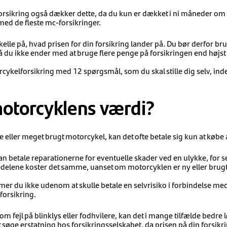
n forsikring også dækker dette, da du kun er dækket i ni måneder om 
med de fleste mc-forsikringer.
elle på, hvad prisen for din forsikring lander på. Du bør derfor bruge
 du ikke ender med at bruge flere penge på forsikringen end højst
rcykelforsikring med 12 spørgsmål, som du skal stille dig selv, inde
otorcyklens værdi?
e eller meget brugt motorcykel, kan det ofte betale sig kun at købe
n betale reparationerne for eventuelle skader ved en ulykke, for sel
edelene koster det samme, uanset om motorcyklen er ny eller brugt
r du ikke udenom at skulle betale en selvrisiko i forbindelse me
forsikring.
m fejl på blinklys eller fodhvilere, kan det i mange tilfælde bedre l
søge erstatning hos forsikringsselskabet, da prisen på din forsikrin