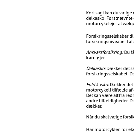
Kort sagt kan du vælge 
delkasko. Førstnævnte er
motorcykelejer at vælge
Forsikringsselskaber ti
forsikringsniveauer fø
Ansvarsforsikring:
Du få
køretøjer.
Delkasko:
Dækker det sa
forsikringsselskabet. De
Fuld kasko:
Dækker det 
motorcykel i tilfælde a
Det kan være alt fra re
andre tilfældigheder. De
dækker.
Når du skal vælge forsik
Har motorcyklen for ek