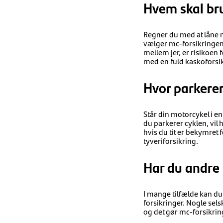
Hvem skal br
Regner du med at låne m
vælger mc-forsikringen.
mellem jer, er risikoen 
med en fuld kaskoforsi
Hvor parkere
Står din motorcykel i e
du parkerer cyklen, vil 
hvis du tit er bekymret 
tyveriforsikring.
Har du andre 
I mange tilfælde kan du 
forsikringer. Nogle sels
og det gør mc-forsikring