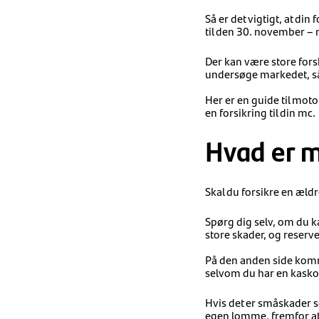
Så er det vigtigt, at di
til den 30. november – 
Der kan være store forsk
undersøge markedet, så
Her er en guide til moto
en forsikring til din mc.
Hvad er m
Skal du forsikre en ældr
Spørg dig selv, om du ka
store skader, og reserv
På den anden side komme
selvom du har en kasko
Hvis det er småskader so
egen lomme, fremfor at 