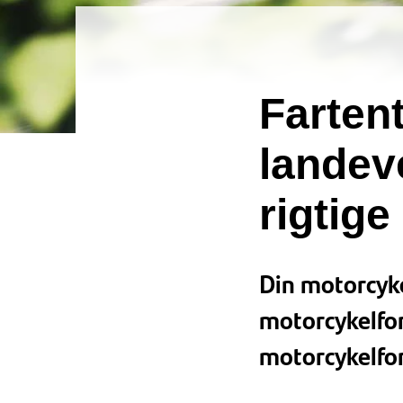
Fartent
landev
rigtige
Din motorcyke
motorcykelfors
motorcykelfor