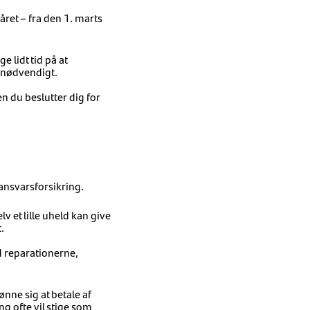
året – fra den 1. marts
 lidt tid på at
 nødvendigt.
n du beslutter dig for
 ansvarsforsikring.
v et lille uheld kan give
.
d reparationerne,
ønne sig at betale af
g ofte vil stige som