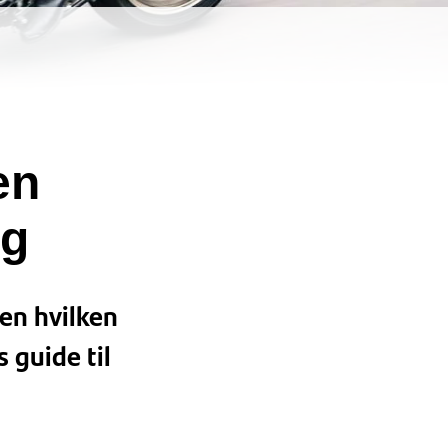
en
ng
men hvilken
 guide til