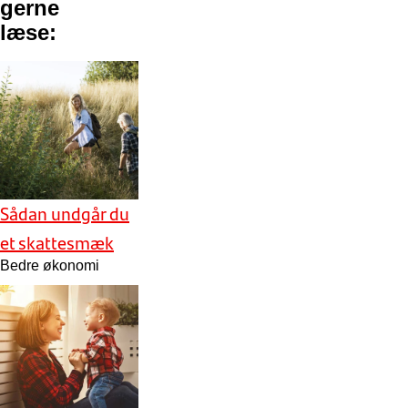
gerne
læse:
Sådan undgår du
et skattesmæk
Bedre økonomi