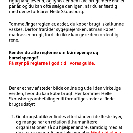
rigtig lang levetid, og typisk er den ikke brugt mere end et
par år, og du kan ofte sælge den igen, når du er færdig
med den,« forklarer Helle Skousborg.
Tommelfingerreglen er, at det, du køber brugt, skal kunne
vaskes. Derfor fraråder sygeplejersken, at man køber
madrasser brugt, fordi du ikke kan gøre dem ordentligt
rene.
Kender du alle reglerne om børnepenge og
barselspenge?
Få styr på reglerne i god tid i vores guide.
Der er et hav af steder både online og ude i den virkelige
verden, hvor du kan købe brugt. Her kommer Helle
Skousborgs anbefalinger til fornuftige steder at finde
brugt udstyr:
Genbrugsbutikker findes efterhånden i de fleste byer,
og mange har en relation til humanitære
organisationer, så du hjælper andre, samtidig med at
du sparer penge. Et godt eksempel er
Mødrehjælpen
,