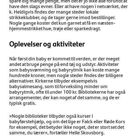
spare dig mange penge, men det er jo ikke alle forundt at
have den slags evner. Eller at have nogen i netværket, der
k. Heldigvis findes der mange steder lokale
strikkeklubber, og de tager gerne imod bestillinger.
Nogle gange koster det kun garnet at få en næsten-
hjemmestrikket hue, trøje eller sparkedragt.
Oplevelser og aktiviteter
Når først din baby er kommet til verden, er der meget
andet at bruge penge på end tøj og udstyr. Aktiviteter
som babysvømning og babyrytmik kan koste mange
hundrede kroner, men nogle steder findes der billigere
alternativer. Kirkerne tilbyder eksempelvis
babysalmesang, som til forveksling minder om
babyrytmik, ofte til under 100 kr. Bibliotekerne har også
arrangementer, der kan noget af det samme, og de er
typisk gratis.
»Nogle biblioteker tilbyder også kurser i
babyførstehjælp, og om det lige er Falck eller Røde Kors
for eksempel, det betyder ikke noget, det er stort set det
samme, du lærer«, fortæller Helle Skousborg.