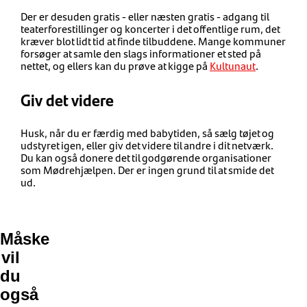
Der er desuden gratis - eller næsten gratis - adgang til
teaterforestillinger og koncerter i det offentlige rum, det
kræver blot lidt tid at finde tilbuddene. Mange kommuner
forsøger at samle den slags informationer et sted på
nettet, og ellers kan du prøve at kigge på
Kultunaut
.
Giv det videre
Husk, når du er færdig med babytiden, så sælg tøjet og
udstyret igen, eller giv det videre til andre i dit netværk.
Du kan også donere det til godgørende organisationer
som Mødrehjælpen. Der er ingen grund til at smide det
ud.
Måske
vil
du
også