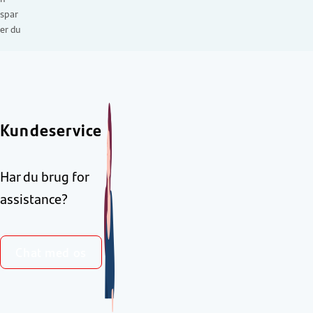
spar
er du
Kundeservice
Har du brug for
assistance?
Chat med os