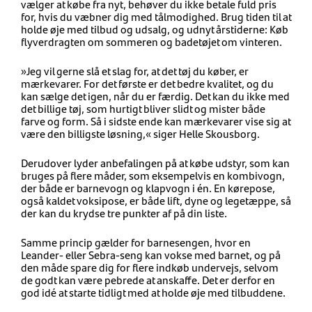
vælger at købe fra nyt, behøver du ikke betale fuld pris
for, hvis du væbner dig med tålmodighed. Brug tiden til at
holde øje med tilbud og udsalg, og udnyt årstiderne: Køb
flyverdragten om sommeren og badetøjet om vinteren.
»Jeg vil gerne slå et slag for, at det tøj du køber, er
mærkevarer. For det første er det bedre kvalitet, og du
kan sælge det igen, når du er færdig. Det kan du ikke med
det billige tøj, som hurtigt bliver slidt og mister både
farve og form. Så i sidste ende kan mærkevarer vise sig at
være den billigste løsning,« siger Helle Skousborg.
Derudover lyder anbefalingen på at købe udstyr, som kan
bruges på flere måder, som eksempelvis en kombivogn,
der både er barnevogn og klapvogn i én. En kørepose,
også kaldet voksipose, er både lift, dyne og legetæppe, så
der kan du krydse tre punkter af på din liste.
Samme princip gælder for barnesengen, hvor en
Leander- eller Sebra-seng kan vokse med barnet, og på
den måde spare dig for flere indkøb undervejs, selvom
de godt kan være pebrede at anskaffe. Det er derfor en
god idé at starte tidligt med at holde øje med tilbuddene.