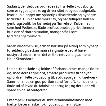
Sådan lyder det overordnede råd fra Helle Skousborg,
som er sygeplejerske og driver sitet babypaabudget.dk,
hvor hun blogger om sparetips til vordende og nybagte
forældre. Hun er selv mor til to, og har tidligere haft en
genbrugsbutik for børnetøj på Nørrebro i København,
som hed Petitesse. Både professionelt og privat kender
hun den sårbare situation, mange står i som
førstegangsforældre.
»Man vil gerne vise, at man har styr på alting som nybagt
forælder, og det kan man så signalere ved at have
udstyret i orden, men det er ikke nødvendigt,« mener
Helle Skousborg.
I stedet for at lade sig lokke af forhandlernes mange flotte
og, med deres egne ord, smarte produkter til babyer,
opfordrer Helle Skousborg til, at du spørger i dit netværk.
Sammen med en god portion sund fornuft, kan du nemt
finde ud af, hvad du faktisk har brug for, og det alene vil
spare en del af budgettet.
Eksempelvis behøver du ikke et babyhåndklæde med
hætte. Det er måske nok hyggeligt, men ifølge