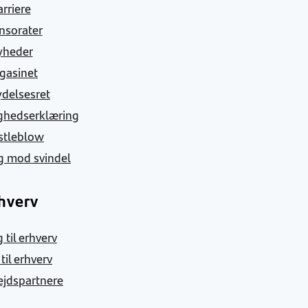
arriere
nsorater
yheder
gasinet
ydelsesret
ghedserklæring
stleblow
g mod svindel
hverv
 til erhverv
 til erhverv
jdspartnere