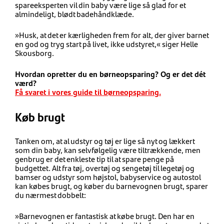
spareeksperten vil din baby være lige så glad for et
almindeligt, blødt badehåndklæde.
»Husk, at det er kærligheden frem for alt, der giver barnet
en god og tryg start på livet, ikke udstyret,« siger Helle
Skousborg.
Hvordan opretter du en børneopsparing? Og er det dét
værd?
Få svaret i vores guide til børneopsparing.
Køb brugt
Tanken om, at al udstyr og tøj er lige så nyt og lækkert
som din baby, kan selvfølgelig være tiltrækkende, men
genbrug er det enkleste tip til at spare penge på
budgettet. Alt fra tøj, overtøj og sengetøj til legetøj og
bamser og udstyr som højstol, babyservice og autostol
kan købes brugt, og køber du barnevognen brugt, sparer
du nærmest dobbelt:
»Barnevognen er fantastisk at købe brugt. Den har en