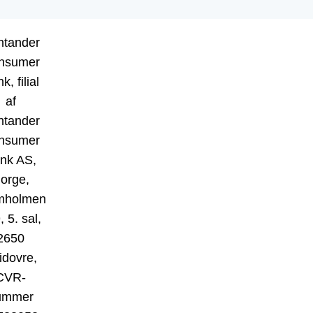
ntander
nsumer
k, filial
af
ntander
nsumer
nk AS,
orge,
mholmen
, 5. sal,
2650
idovre,
CVR-
ummer