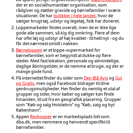
der er en socialhumanitær organisation, som
rådgiver og støtter gravide og børnefamilier i svære
situationer. De har
butikker i hele landet
, hvor de
sælger brugt tøj, udstyr og legetøj, folk har doneret.
Loppemarkeder findes overalt, men de er ikke lige
gode alle sammen, så kig dig omkring. Flere af dem
har ofte tøj og udstyr af høj kvalitet - tit helt nyt - og du
får det nærmest smidt i nakken.
Børneloppen
er et loppe-supermarked for
børnefamilier, som er begyndt at dukke op flere
steder. Med fast lokation, personale og almindelige,
daglige åbningstider, er de nemme at bruge, og der er
mange gode fund.
På internettet finder du sider som
Den Blå Avis
og
Gul
og Gratis
, men også Facebook bidrager til dine
genbrugsmuligheder. Her finder du nemlig et utal af
grupper og sider, hvor køber og sælger kan finde
hinanden, tit ud fra en geografisk placering. Grupper
som “Køb og salg Holstebro” og “Køb, salg og byt
København”.
Appen
Reshopper
er en markedsplads lidt som
dba.dk, men nemmere og henvendt specifikt til
børnefamilier.