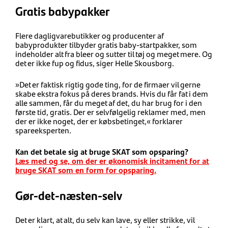
Gratis babypakker
Flere dagligvarebutikker og producenter af
babyprodukter tilbyder gratis baby-startpakker, som
indeholder alt fra bleer og sutter til tøj og meget mere. Og
det er ikke fup og fidus, siger Helle Skousborg.
»Det er faktisk rigtig gode ting, for de firmaer vil gerne
skabe ekstra fokus på deres brands. Hvis du får fat i dem
alle sammen, får du meget af det, du har brug for i den
første tid, gratis. Der er selvfølgelig reklamer med, men
der er ikke noget, der er købsbetinget,« forklarer
spareeksperten.
Kan det betale sig at bruge SKAT som opsparing?
Læs med og se, om der er økonomisk incitament for at
bruge SKAT som en form for opsparing.
Gør-det-næsten-selv
Det er klart, at alt, du selv kan lave, sy eller strikke, vil