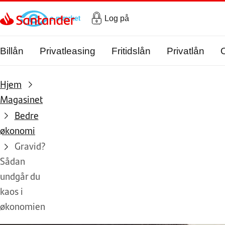
Gå til hovedindholdet
Log på
Billån
Privatleasing
Fritidslån
Privatlån
Hjem
Magasinet
Bedre
økonomi
Gravid?
Sådan
undgår du
kaos i
økonomien