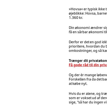
»Hovsa« er typisk ikke 
øjeblikke: Hovsa, barne
1.360 kr.
Din økonomi ændrer sig 
få en sårbar økonomi til
Derfor er det en god idé
prioritere, hvordan du 
omkostninger, og så kan
Trænger dit privatøkon
Få gode råd til din pr
Og der ér mange løbende 
Forskellen fra da det bar
at købe nyt.
Hvis du er alene, og tr
som er vokset ud af der
sige, “så har du ingen vi