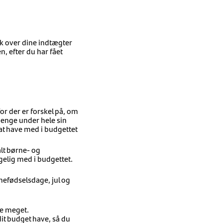
ik over dine indtægter
, efter du har fået
or der er forskel på, om
penge under hele sin
 at have med i budgettet
alt børne- og
gelig med i budgettet.
nefødselsdage, jul og
ne meget.
dit budget have, så du