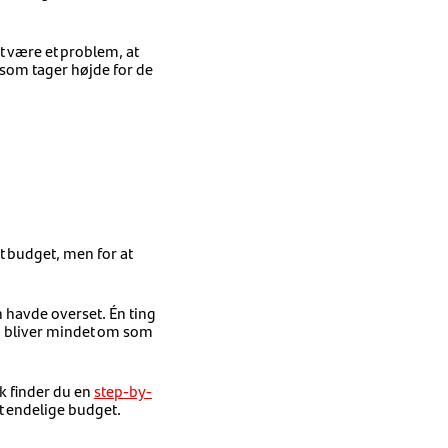
t være et problem, at
, som tager højde for de
t budget, men for at
 havde overset. Én ting
man bliver mindet om som
k finder du en
step-by-
t endelige budget.