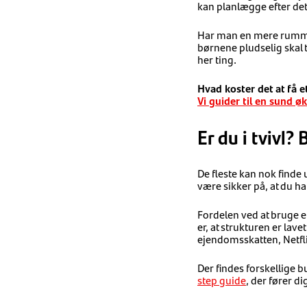
kan planlægge efter det 
Har man en mere rummeli
børnene pludselig skal t
her ting.
Hvad koster det at få e
Vi guider til en sund 
Er du i tvivl?
De fleste kan nok finde 
være sikker på, at du ha
Fordelen ved at bruge 
er, at strukturen er lav
ejendomsskatten, Netfl
Der findes forskellige 
step guide
, der fører 