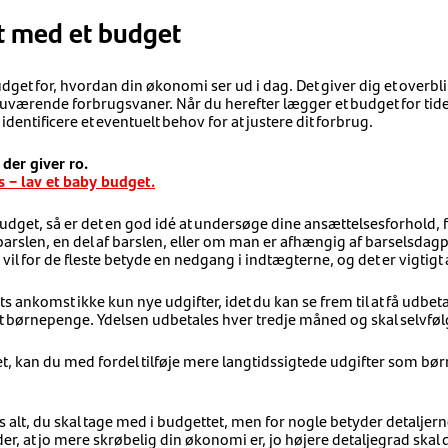
t med et budget
dget for, hvordan din økonomi ser ud i dag. Det giver dig et overbl
nuværende forbrugsvaner. Når du herefter lægger et budget for tiden
identificere et eventuelt behov for at justere dit forbrug.
 der giver ro.
 – lav et baby budget.
dget, så er det en god idé at undersøge dine ansættelsesforhold, f
barslen, en del af barslen, eller om man er afhængig af barselsdag
il for de fleste betyde en nedgang i indtægterne, og det er vigtigt
 ankomst ikke kun nye udgifter, idet du kan se frem til at få udbet
 børnepenge. Ydelsen udbetales hver tredje måned og skal selvføl
, kan du med fordel tilføje mere langtidssigtede udgifter som bør
.
s alt, du skal tage med i budgettet, men for nogle betyder detaljer
r, at jo mere skrøbelig din økonomi er, jo højere detaljegrad skal 