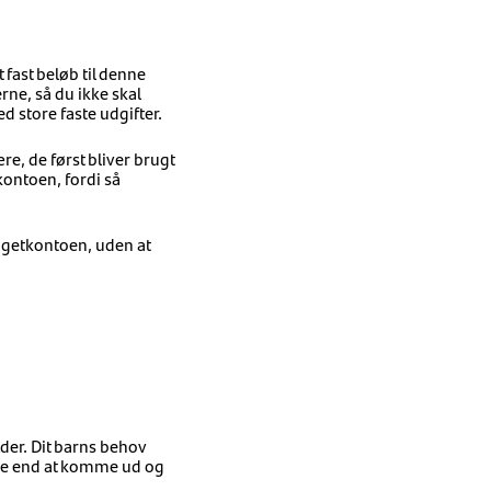
 fast beløb til denne
ne, så du ikke skal
 store faste udgifter.
e, de først bliver brugt
ontoen, fordi så
udgetkontoen, uden at
lder. Dit barns behov
ere end at komme ud og