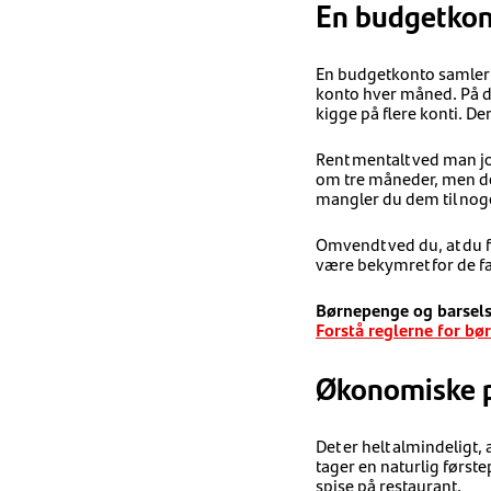
En budgetkont
En budgetkonto samler al
konto hver måned. På de
kigge på flere konti. D
Rent mentalt ved man jo
om tre måneder, men de
mangler du dem til noge
Omvendt ved du, at du fr
være bekymret for de f
Børnepenge og barselsp
Forstå reglerne for bø
Økonomiske pr
Det er helt almindeligt,
tager en naturlig først
spise på restaurant.