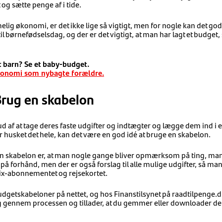
og sætte penge af i tide.
g økonomi, er det ikke lige så vigtigt, men for nogle kan det god
il børnefødselsdag, og der er det vigtigt, at man har lagt et budget
t barn? Se et baby-budget.
økonomi som nybagte forældre.
 Brug en skabelon
ud af at tage deres faste udgifter og indtægter og lægge dem ind i e
r husket det hele, kan det være en god idé at bruge en skabelon.
en skabelon er, at man nogle gange bliver opmærksom på ting, man
et på forhånd, men der er også forslag til alle mulige udgifter, så 
ix-abonnementet og rejsekortet.
budgetskabeloner på nettet, og hos Finanstilsynet på raadtilpenge.d
dig gennem processen og tillader, at du gemmer eller downloader de