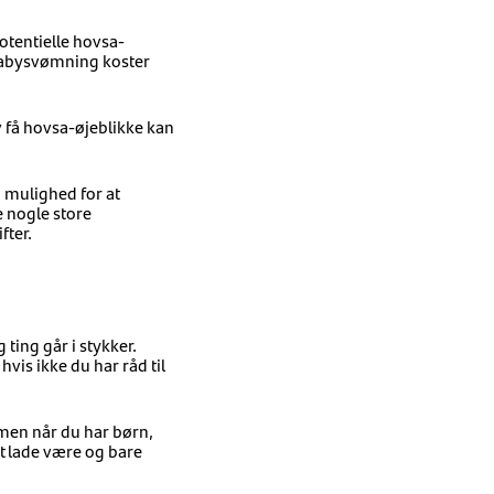
otentielle hovsa-
 babysvømning koster
v få hovsa-øjeblikke kan
g mulighed for at
e nogle store
fter.
ting går i stykker.
hvis ikke du har råd til
 men når du har børn,
t lade være og bare