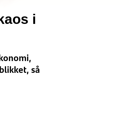
kaos i
økonomi,
blikket, så