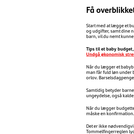
Få overblikke
Start med at lægge et bu
og udgifter, samt dine 
barn, vil du nemt kunne 
Tips til et baby budget,
Undgå økonomisk stres
Når du lægger et babybu
man får fuld løn under 
orlov. Barselsdagpenge v
Samtidig betyder barnets
ungeydelse, også kaldet
Når du lægger budgettet
måske en konfirmation
Det er ikke nødvendigvi
Tommelfingerreglen lyde