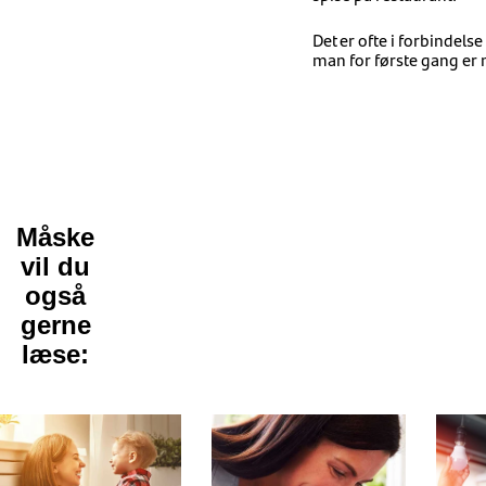
Det er ofte i forbindels
man for første gang er 
Måske
vil du
også
gerne
læse: