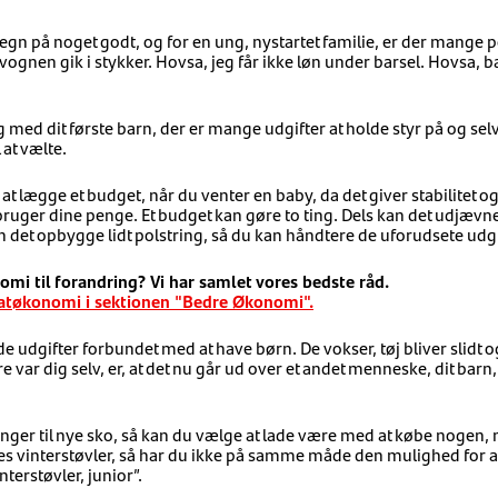
tegn på noget godt, og for en ung, nystartet familie, er der mange p
vognen gik i stykker. Hovsa, jeg får ikke løn under barsel. Hovsa,
med dit første barn, der er mange udgifter at holde styr på og sel
 at vælte.
 at lægge et budget, når du venter en baby, da det giver stabilitet o
bruger dine penge. Et budget kan gøre to ting. Dels kan det udjævn
 det opbygge lidt polstring, så du kan håndtere de uforudsete udgi
omi til forandring? Vi har samlet vores bedste råd.
ivatøkonomi i sektionen "Bedre Økonomi".
udgifter forbundet med at have børn. De vokser, tøj bliver slidt og 
e var dig selv, er, at det nu går ud over et andet menneske, dit barn, 
ænger til nye sko, så kan du vælge at lade være med at købe nogen,
es vinterstøvler, så har du ikke på samme måde den mulighed for a
nterstøvler, junior”.