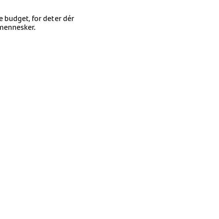
e budget, for det er dér
 mennesker.