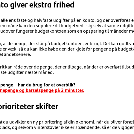
o giver ekstra frihed
le ens faste og halvfaste udgifter på én konto, og der overføres et
n måde kan den supplere dit budget ved i sig selv at samle udgifter
erudover fungerer budgetkontoen som en opsparing til måneder med
, at de penge, der står på budgetkontoen, er brugt. Det kan godt vær
 er væk, så du kan ikke købe den der kjole for pengene på budgetk
t andet senere.
it kan råde over de penge, der er tilbage, når der er overført til b
aste udgifter næste måned.
enge – har du brug for et overblik?
rnepenge og barselspenge på 2 minutter.
ioriteter skifter
 at du udvikler en ny prioritering af din økonomi, når du bliver foræ
eplads, og selvom vinterstøvler ikke er spændende, så er de vigtig