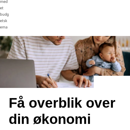
med
et
budg
etsk
ema
Få overblik over
din økonomi