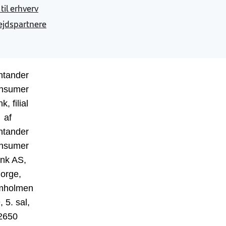
 til erhverv
jdspartnere
ntander
nsumer
k, filial
af
ntander
nsumer
nk AS,
orge,
mholmen
, 5. sal,
2650