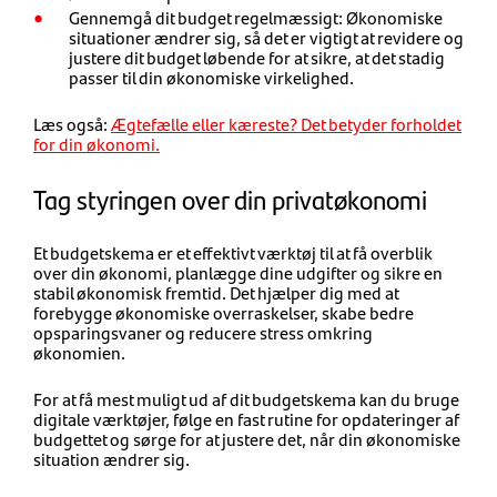
Gennemgå dit budget regelmæssigt: Økonomiske
situationer ændrer sig, så det er vigtigt at revidere og
justere dit budget løbende for at sikre, at det stadig
passer til din økonomiske virkelighed.
Læs også:
Ægtefælle eller kæreste? Det betyder forholdet
for din økonomi.
Tag styringen over din privatøkonomi
Et budgetskema er et effektivt værktøj til at få overblik
over din økonomi, planlægge dine udgifter og sikre en
stabil økonomisk fremtid. Det hjælper dig med at
forebygge økonomiske overraskelser, skabe bedre
opsparingsvaner og reducere stress omkring
økonomien.
For at få mest muligt ud af dit budgetskema kan du bruge
digitale værktøjer, følge en fast rutine for opdateringer af
budgettet og sørge for at justere det, når din økonomiske
situation ændrer sig.