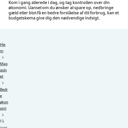
Kom i gang allerede i dag, og tag kontrollen over din
økonomi. Uanset om du ønsker at spare op, nedbringe
gæld eller blot få en bedre forståelse af dit forbrug, kan et
budgetskema give dig den nødvendige indsigt.
Hje
m
Mag
asin
et
Bedr
e
økon
omi
Få
over