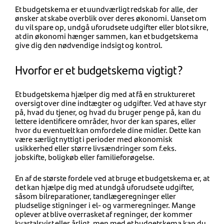
Et budgetskema er et uundværligt redskab for alle, der
ønsker at skabe overblik over deres økonomi. Uanset om
du vil spare op, undgå uforudsete udgifter eller blot sikre,
at din økonomi hænger sammen, kan et budgetskema
give dig den nødvendige indsigt og kontrol.
Hvorfor er et budgetskema vigtigt?
Et budgetskema hjælper dig med at få en struktureret
oversigt over dine indtægter og udgifter. Ved at have styr
på, hvad du tjener, og hvad du bruger penge på, kan du
lettere identificere områder, hvor der kan spares, eller
hvor du eventuelt kan omfordele dine midler. Dette kan
være særligt nyttigt i perioder med økonomisk
usikkerhed eller større livsændringer som f.eks.
jobskifte, boligkøb eller familieforøgelse.
En af de største fordele ved at bruge et budgetskema er, at
det kan hjælpe dig med at undgå uforudsete udgifter,
såsom bilreparationer, tandlægeregninger eller
pludselige stigninger i el- og varmeregninger. Mange
oplever at blive overrasket af regninger, der kommer
kvartalsvist eller årligt, men med et budgetskema kan du