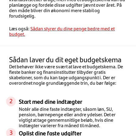
planlægge og fordele disse udgifter jævnt over året. På
den måde bliver din økonomi mere stabil og
forudsigelig.
Læs også:
Sådan styrer du dine penge bedre med et
budget.
Sådan laver du dit eget budgetskema
Det behøver ikke være svært at lave et budgetskema. De
fleste banker og finansinstitutter tilbyder gratis
skabeloner, som du kan tage udgangspunkt i. Der er
overordnet nogle grundlæggende trin, du bør følge:
Start med dine indtægter
Notér alle dine faste indtægter, såsom løn, SU,
pension, børnepenge eller andre ydelser. Det er
vigtigt at tage gennemsnitlige beløb, hvis dine
indtægter varierer fra måned til måned.
Oplist dine faste udgifter