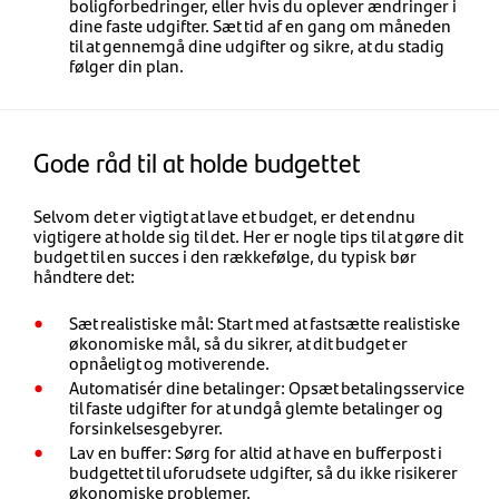
boligforbedringer, eller hvis du oplever ændringer i
dine faste udgifter. Sæt tid af en gang om måneden
til at gennemgå dine udgifter og sikre, at du stadig
følger din plan.
Gode råd til at holde budgettet
Selvom det er vigtigt at lave et budget, er det endnu
vigtigere at holde sig til det. Her er nogle tips til at gøre dit
budget til en succes i den rækkefølge, du typisk bør
håndtere det:
Sæt realistiske mål: Start med at fastsætte realistiske
økonomiske mål, så du sikrer, at dit budget er
opnåeligt og motiverende.
Automatisér dine betalinger: Opsæt betalingsservice
til faste udgifter for at undgå glemte betalinger og
forsinkelsesgebyrer.
Lav en buffer: Sørg for altid at have en bufferpost i
budgettet til uforudsete udgifter, så du ikke risikerer
økonomiske problemer.