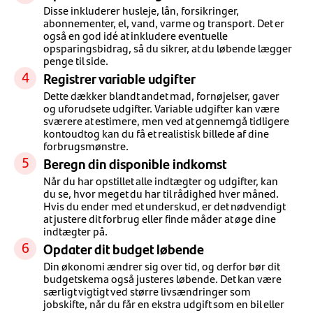
Disse inkluderer husleje, lån, forsikringer,
abonnementer, el, vand, varme og transport. Det er
også en god idé at inkludere eventuelle
opsparingsbidrag, så du sikrer, at du løbende lægger
penge til side.
Registrer variable udgifter
Dette dækker blandt andet mad, fornøjelser, gaver
og uforudsete udgifter. Variable udgifter kan være
sværere at estimere, men ved at gennemgå tidligere
kontoudtog kan du få et realistisk billede af dine
forbrugsmønstre.
Beregn din disponible indkomst
Når du har opstillet alle indtægter og udgifter, kan
du se, hvor meget du har til rådighed hver måned.
Hvis du ender med et underskud, er det nødvendigt
at justere dit forbrug eller finde måder at øge dine
indtægter på.
Opdater dit budget løbende
Din økonomi ændrer sig over tid, og derfor bør dit
budgetskema også justeres løbende. Det kan være
særligt vigtigt ved større livsændringer som
jobskifte, når du får en ekstra udgift som en bil eller