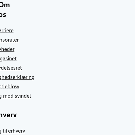
Om
os
arriere
nsorater
yheder
gasinet
ydelsesret
ghedserklæring
stleblow
g mod svindel
hverv
 til erhverv