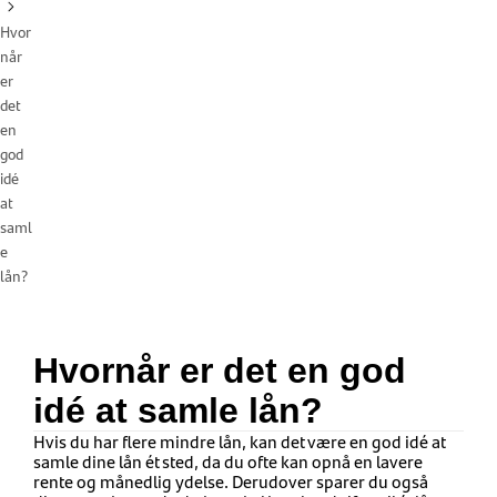
Hvor
når
er
det
en
god
idé
at
saml
e
lån?
Hvornår er det en god
idé at samle lån?
Hvis du har flere mindre lån, kan det være en god idé at
samle dine lån ét sted, da du ofte kan opnå en lavere
rente og månedlig ydelse. Derudover sparer du også