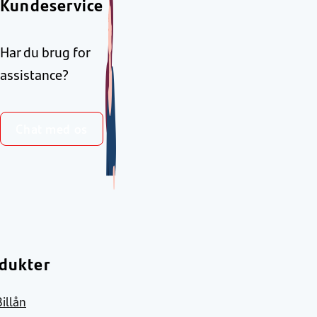
Kundeservice
Har du brug for
assistance?
Chat med os
dukter
Billån