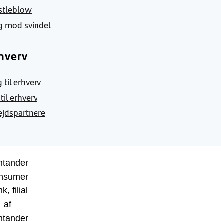
stleblow
g mod svindel
hverv
 til erhverv
 til erhverv
jdspartnere
ntander
nsumer
k, filial
af
ntander