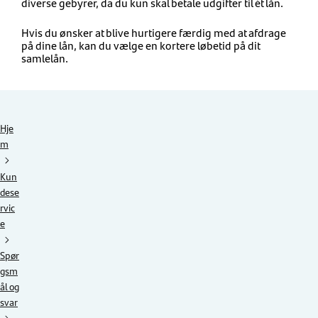
diverse gebyrer, da du kun skal betale udgifter til ét lån.
Hvis du ønsker at blive hurtigere færdig med at afdrage
på dine lån, kan du vælge en kortere løbetid på dit
samlelån.
Hje
m
Kun
dese
rvic
e
Spør
gsm
ål og
svar