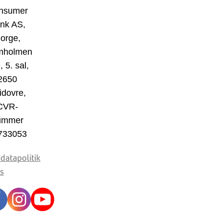
nsumer
nk AS,
orge,
mholmen
, 5. sal,
2650
idovre,
CVR-
ummer
733053
datapolitik
s