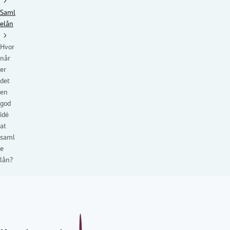
Saml
elån
Hvor
når
er
det
en
god
idé
at
saml
e
lån?