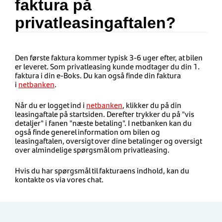
faktura på
privatleasingaftalen?
Den første faktura kommer typisk 3-6 uger efter, at bilen
er leveret. Som privatleasing kunde modtager du din 1.
faktura i din e-Boks. Du kan også finde din faktura
i
netbanken
.
Når du er logget ind i
netbanken
,
klikker du på din
leasingaftale på
startsiden
. Derefter trykker du på "vis
detaljer" i fanen "næste betaling". I netbanken kan du
også finde generel information om bilen og
leasingaftalen, oversigt over dine betalinger og oversigt
over almindelige spørgsmål om privatleasing.
Hvis du har spørgsmål til fakturaens indhold,
kan du
kontakte os via vores chat.