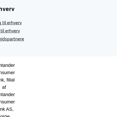
hverv
 til erhverv
 til erhverv
jdspartnere
ntander
nsumer
k, filial
af
ntander
nsumer
nk AS,
orge,