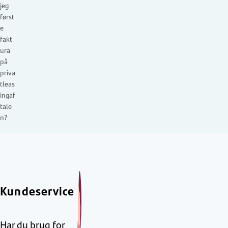
jeg
først
e
fakt
ura
på
priva
tleas
ingaf
tale
n?
Kundeservice
Har du brug for