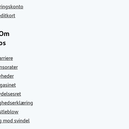
ringskonto
ditkort
Om
os
arriere
nsorater
yheder
gasinet
ydelsesret
ghedserklæring
stleblow
g mod svindel