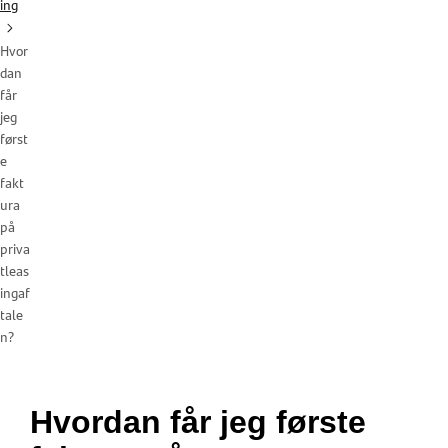
ing
Hvor
dan
får
jeg
først
e
fakt
ura
på
priva
tleas
ingaf
tale
n?
Hvordan får jeg første