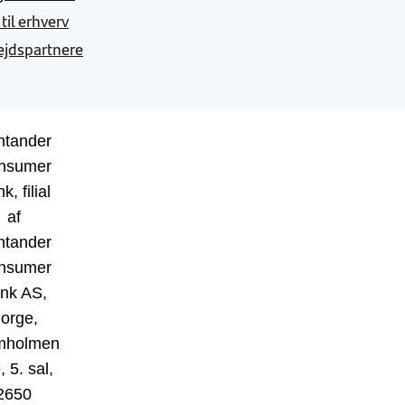
 til erhverv
jdspartnere
ntander
nsumer
k, filial
af
ntander
nsumer
nk AS,
orge,
mholmen
, 5. sal,
2650