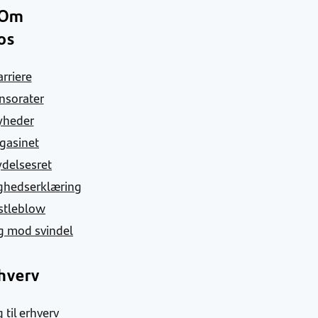
Om
os
arriere
nsorater
yheder
gasinet
ydelsesret
ghedserklæring
stleblow
g mod svindel
hverv
 til erhverv