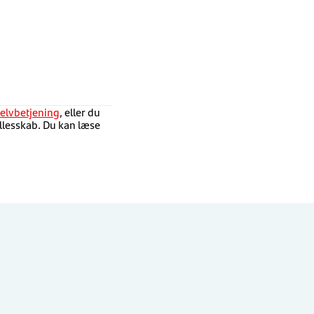
elvbetjening
,
eller
du
ællesskab. Du kan læse