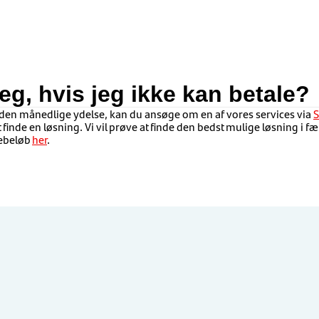
eg, hvis jeg ikke kan betale?
e den månedlige ydelse
,
kan du ansøge om en af vores services via
S
 finde en løsning.
Vi vil prøve at finde den bedst mulige løsning i f
ebeløb
her
.