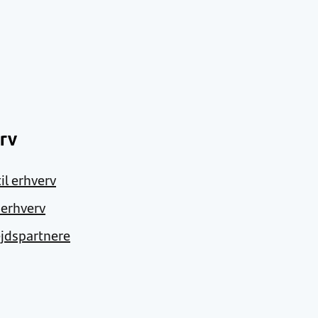
rv
il erhverv
l erhverv
jdspartnere