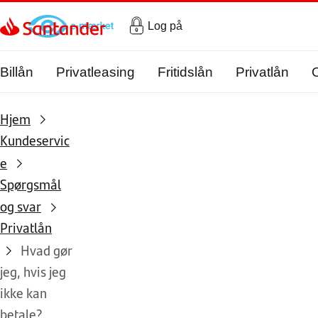
Gå til hovedindholdet
Log på
Billån
Privatleasing
Fritidslån
Privatlån
Hjem
Kundeservic
e
Spørgsmål
og svar
Privatlån
Hvad gør
jeg, hvis jeg
ikke kan
betale?