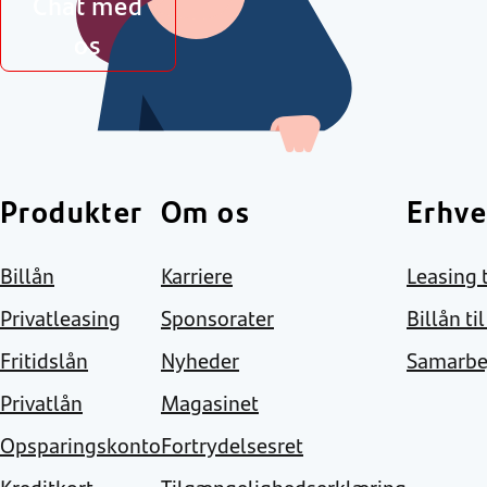
Chat med
os
Produkter
Om os
Erhve
Billån
Karriere
Leasing t
Privatleasing
Sponsorater
Billån ti
Fritidslån
Nyheder
Samarbe
Privatlån
Magasinet
Opsparingskonto
Fortrydelsesret