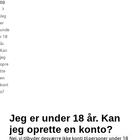
ng
Jeg
er
unde
r 18
år.
Kan
jeg
opre
tte
en
kont
o?
Jeg er under 18 år. Kan
jeg oprette en konto?
Nej, vi tilbyder desværre ikke konti til personer under 18