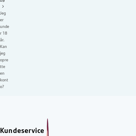
Jeg
er
unde
r 18
år.
Kan
jeg
opre
tte
en
kont
o?
Kundeservice