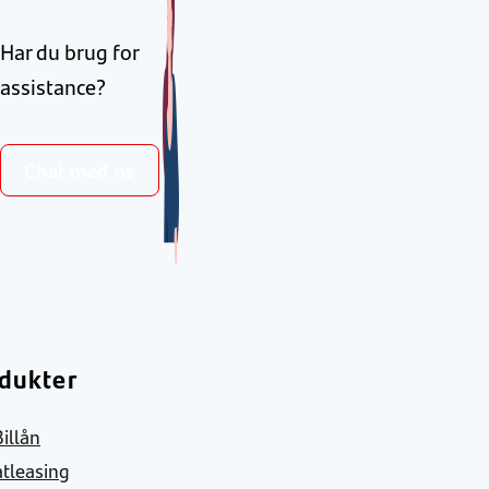
Har du brug for
assistance?
Chat med os
dukter
Billån
atleasing