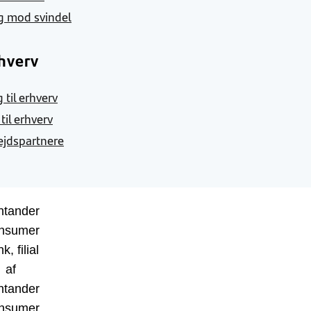
g mod svindel
hverv
 til erhverv
 til erhverv
jdspartnere
ntander
nsumer
k, filial
af
ntander
nsumer