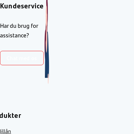
Kundeservice
Har du brug for
assistance?
Chat med os
dukter
Billån