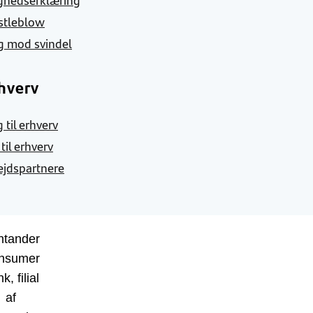
stleblow
g mod svindel
hverv
 til erhverv
 til erhverv
jdspartnere
ntander
nsumer
k, filial
af