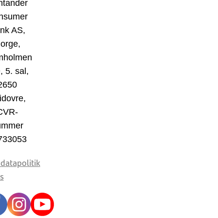
ntander
nsumer
nk AS,
orge,
mholmen
, 5. sal,
2650
idovre,
CVR-
ummer
733053
datapolitik
s