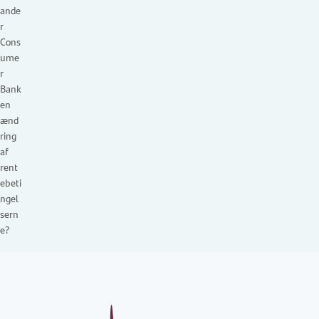
ande
r
Cons
ume
r
Bank
en
ænd
ring
af
rent
ebeti
ngel
sern
e?