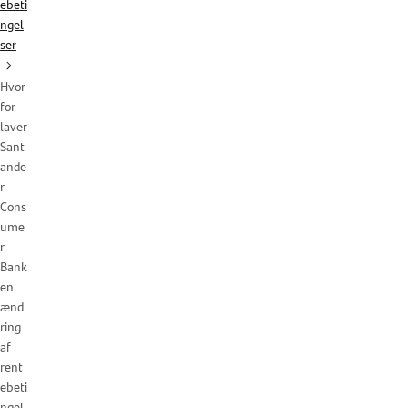
ebeti
ngel
ser
Hvor
for
laver
Sant
ande
r
Cons
ume
r
Bank
en
ænd
ring
af
rent
ebeti
ngel