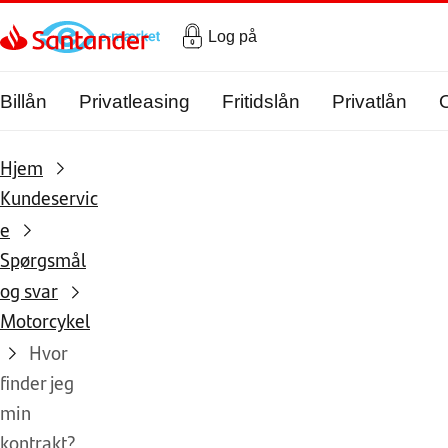
Gå til hovedindholdet
Log på
Billån
Privatleasing
Fritidslån
Privatlån
Hjem
Kundeservic
e
Spørgsmål
og svar
Motorcykel
Hvor
finder jeg
min
kontrakt?