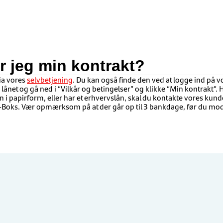
r jeg min kontrakt?
via vores
selvbetjening
. Du kan også finde den ved at logge ind på 
å lånet og gå ned i ”Vilkår og betingelser” og klikke ”Min kontrakt”. 
i papirform, eller har et erhvervslån, skal du kontakte vores kunde
e-Boks. Vær opmærksom på at der går op til 3 bankdage, før du mo