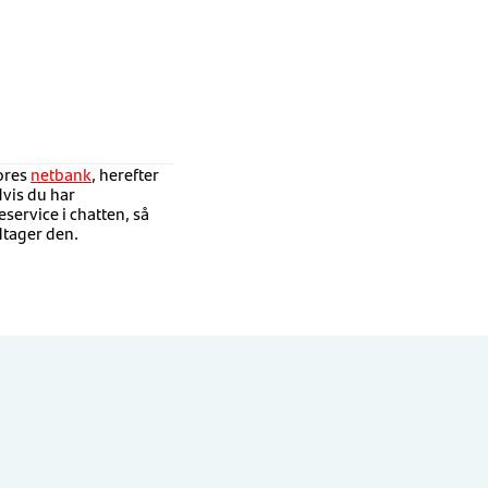
vores
netbank
, herefter
Hvis du har
service i chatten, så
dtager den.