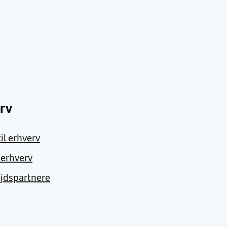
rv
il erhverv
l erhverv
jdspartnere