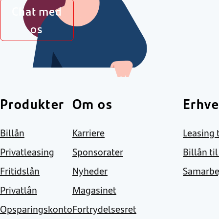
Chat med
os
Produkter
Om os
Erhve
Billån
Karriere
Leasing t
Privatleasing
Sponsorater
Billån ti
Fritidslån
Nyheder
Samarbe
Privatlån
Magasinet
Opsparingskonto
Fortrydelsesret