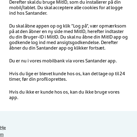
Derefter skal du bruge MitID, som du installerer på din
mobil/tablet. Du skal acceptere alle cookies for at logge
ind hos Santander.
Du skal åbne appen op og klik ”Log på”, vær opmærksom
på at den åbner en ny side med MitID, herefter indtaster
du din Bruger-ID i MitID. Du skal nu åbne din MitID app og
godkende log ind med ansigtsgodkendelse. Derefter
åbner du din Santander app og klikker fortsæt.
Du er nu i vores mobilbank via vores Santander app.
Hvis du lige er blevet kunde hos os, kan det tage op til 24
timer, før din profil oprettes.
Hvis du ikke er kunde hos os, kan du ikke bruge vores
app.
Hje
m