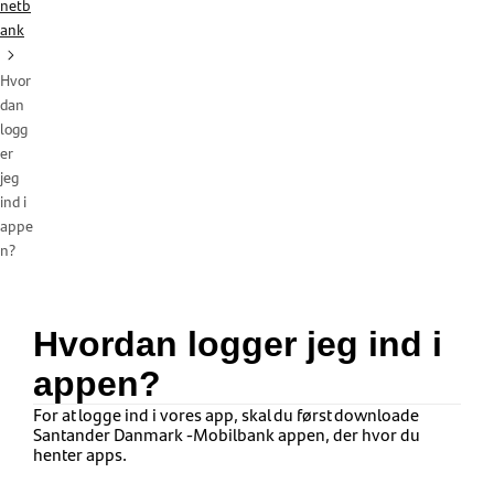
netb
ank
Hvor
dan
logg
er
jeg
ind i
appe
n?
Hvordan logger jeg ind i
appen?
For at logge ind i vores app, skal du først downloade
Santander Danmark -Mobilbank appen, der hvor du
henter apps.