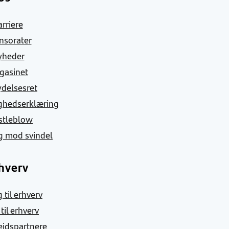
arriere
nsorater
yheder
gasinet
ydelsesret
ghedserklæring
stleblow
g mod svindel
hverv
 til erhverv
 til erhverv
jdspartnere