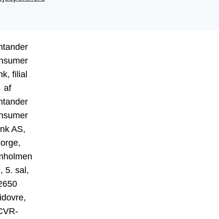
ntander
nsumer
k, filial
af
ntander
nsumer
nk AS,
orge,
mholmen
, 5. sal,
2650
idovre,
CVR-