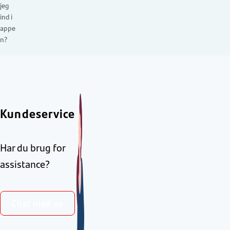
jeg
ind i
appe
n?
Kundeservice
Har du brug for
assistance?
Chat med os