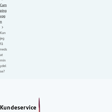
Cam
ping
vog
n
Kan
jeg
få
neds
at
min
ydel
se?
Kundeservice