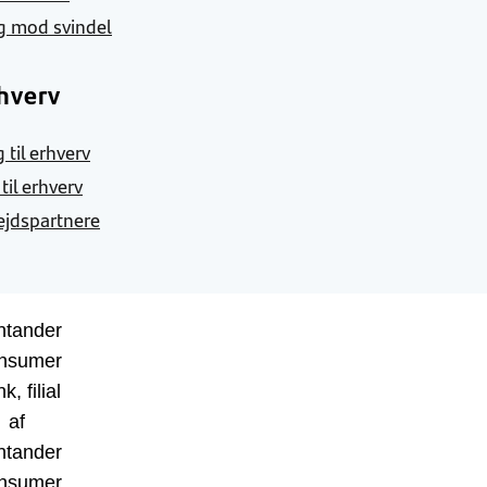
g mod svindel
hverv
 til erhverv
 til erhverv
jdspartnere
ntander
nsumer
k, filial
af
ntander
nsumer