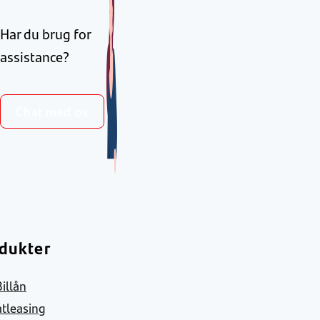
Har du brug for
assistance?
Chat med os
dukter
Billån
atleasing