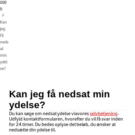
vog
n
Kan
jeg
få
neds
at
min
ydel
se?
Kan jeg få nedsat min
ydelse?
Du kan søge om nedsat ydelse via
vores
selvbetjening
.
Udfyld kontaktformularen, hvorefter du vil få svar inden
for 24 timer. Du bedes oplyse det beløb, du ønsker at
nedsætte din ydelse til.