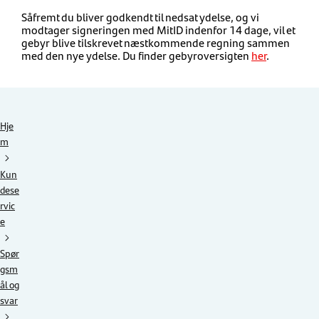
Såfremt du bliver godkendt til nedsat ydelse, og vi
modtager signeringen med
MitID
indenfor 14 dage, vil et
gebyr blive tilskrevet næstkommende regning sammen
med den nye ydelse.
Du finder gebyroversigten
her
.
Hje
m
Kun
dese
rvic
e
Spør
gsm
ål og
svar