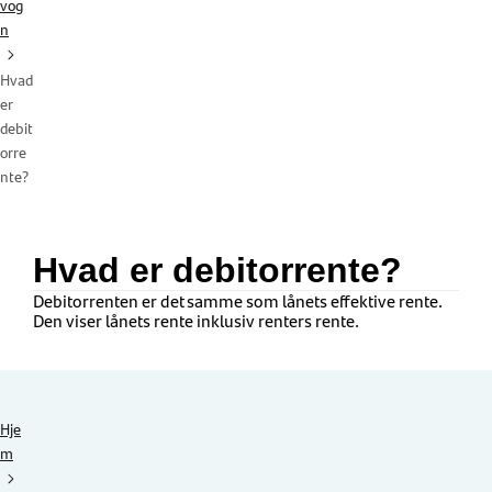
vog
n
Hvad
er
debit
orre
nte?
Hvad er debitorrente?
Debitorrenten er det samme som lånets effektive rente.
Den viser lånets rente inklusiv renters rente.
Hje
m