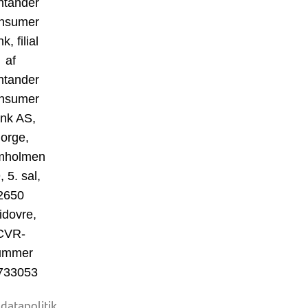
ntander
nsumer
k, filial
af
ntander
nsumer
nk AS,
orge,
mholmen
, 5. sal,
2650
idovre,
CVR-
ummer
733053
datapolitik