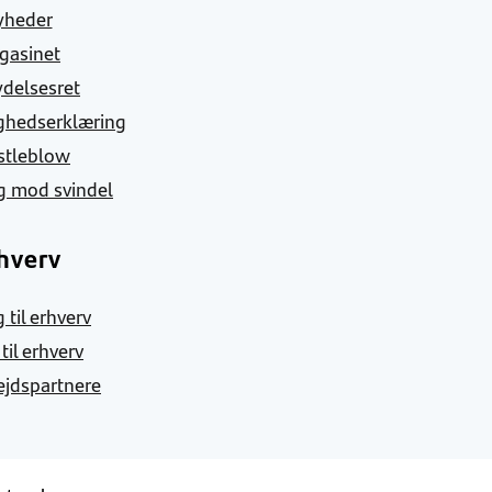
yheder
gasinet
ydelsesret
ghedserklæring
stleblow
g mod svindel
hverv
 til erhverv
 til erhverv
jdspartnere