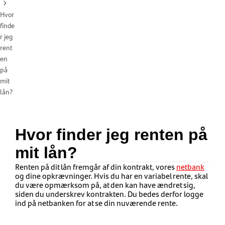
Hvor
finde
r jeg
rent
en
på
mit
lån?
Hvor finder jeg renten på
mit lån?
Renten p
å
dit l
å
n fremg
å
r af din kontrakt, vores
netbank
og dine opkr
æ
vninger. Hvis du har en variabel rente, skal
du v
æ
re opm
æ
rksom p
å
, at den kan have
æ
ndret sig,
siden du underskrev kontrakten. Du bedes derfor logge
ind på netbanken for at se din nuværende rente
.