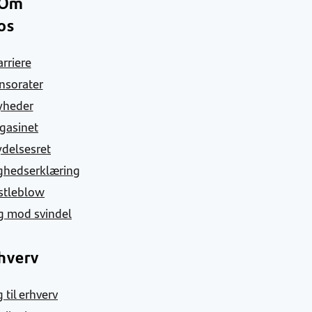
Om
os
arriere
nsorater
yheder
gasinet
ydelsesret
ghedserklæring
stleblow
g mod svindel
hverv
 til erhverv