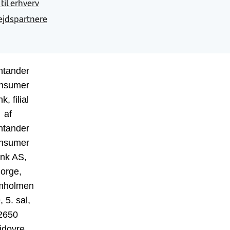
 til erhverv
jdspartnere
ntander
nsumer
k, filial
af
ntander
nsumer
nk AS,
orge,
mholmen
, 5. sal,
2650
idovre,