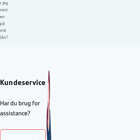
r jeg
rent
en
på
mit
lån?
Kundeservice
Har du brug for
assistance?
Chat med os