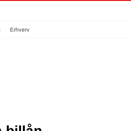
s
Erhverv
 billån