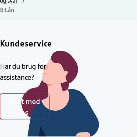
og svar
Billån
Kundeservice
Har du brug for
assistance?
Chat med
os