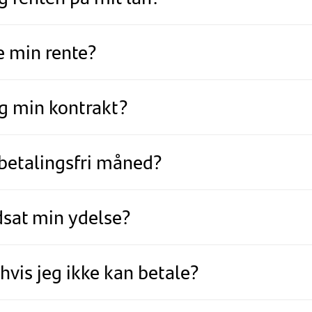
e min rente?
eg min kontrakt?
 betalingsfri måned?
dsat min ydelse?
 hvis jeg ikke kan betale?