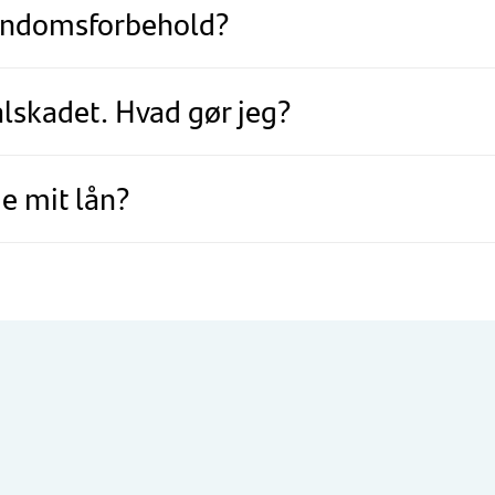
jendomsforbehold?
talskadet. Hvad gør jeg?
je mit lån?