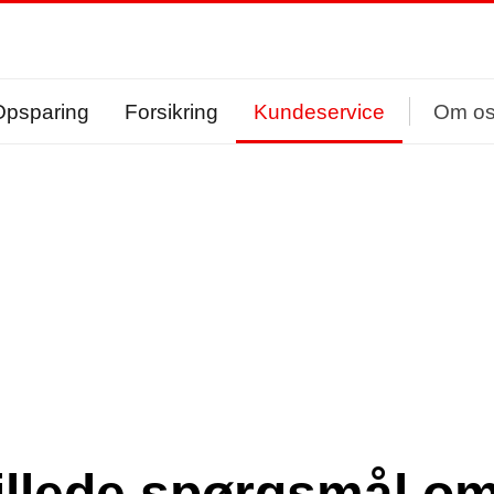
Opsparing
Forsikring
Kundeservice
Om o
illede spørgsmål om