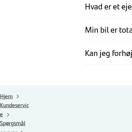
Hvad er et e
Min bil er to
Kan jeg forhø
Hjem
Kundeservic
e
Spørgsmål