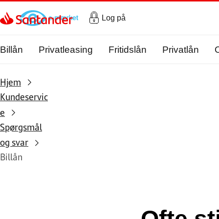
Gå til hovedindholdet
Log på
Billån
Privatleasing
Fritidslån
Privatlån
Hjem
Kundeservic
e
Spørgsmål
og svar
Billån
Ofte st