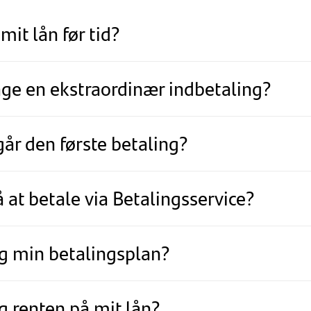
 mit lån før tid?
age en ekstraordinær indbetaling?
år den første betaling?
 at betale via Betalingsservice?
eg min betalingsplan?
eg renten på mit lån?