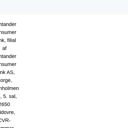
ntander
nsumer
k, filial
af
ntander
nsumer
nk AS,
orge,
mholmen
, 5. sal,
2650
idovre,
CVR-