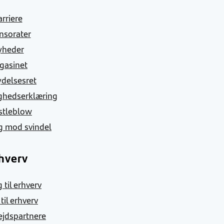
arriere
nsorater
yheder
gasinet
ydelsesret
ghedserklæring
stleblow
g mod svindel
hverv
 til erhverv
 til erhverv
jdspartnere