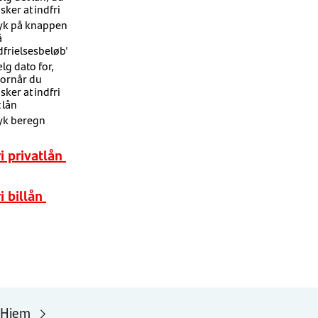
sker at indfri
yk på knappen
å
dfrielsesbeløb'
lg dato for,
ornår du
sker at indfri
t lån
yk beregn
ri privatlån
i billån
Hjem