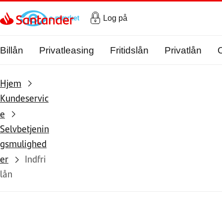
Gå til hovedindholdet
Log på
Billån
Privatleasing
Fritidslån
Privatlån
Hjem
Kundeservic
e
Selvbetjenin
gsmulighed
er
Indfri
lån