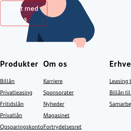
Chat med
os
Produkter
Om os
Erhve
Billån
Karriere
Leasing t
Privatleasing
Sponsorater
Billån ti
Fritidslån
Nyheder
Samarbe
Privatlån
Magasinet
Opsparingskonto
Fortrydelsesret