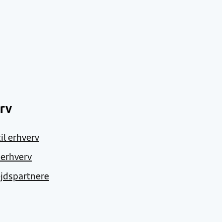
rv
il erhverv
l erhverv
jdspartnere