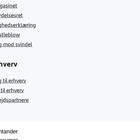
gasinet
ydelsesret
ghedserklæring
stleblow
g mod svindel
hverv
 til erhverv
 til erhverv
jdspartnere
ntander