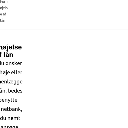
Forh
øjels
e af
lån
højelse
f lån
du ønsker
høje eller
enlægge
lån, bedes
benytte
 netbank,
 du nemt
 ansøge