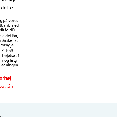
 dette.
g på vores
tbank med
dit MitID
lg det lån,
 ønsker at
forhøje
Klik på
orhøjelse af
ån' og følg
jledningen.
orhøj
ivatlån