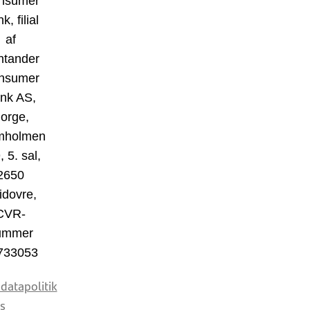
nsumer
k, filial
af
ntander
nsumer
nk AS,
orge,
mholmen
, 5. sal,
2650
idovre,
CVR-
ummer
733053
datapolitik
s