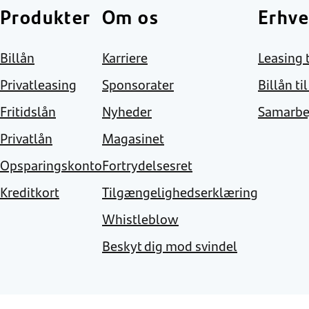
Produkter
Om os
Erhve
Billån
Karriere
Leasing t
Privatleasing
Sponsorater
Billån ti
Fritidslån
Nyheder
Samarbe
Privatlån
Magasinet
Opsparingskonto
Fortrydelsesret
Kreditkort
Tilgængelighedserklæring
Whistleblow
Beskyt dig mod svindel