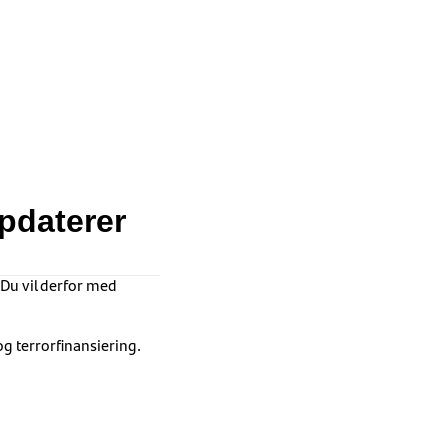
opdaterer
 Du vil derfor med
 terrorfinansiering.