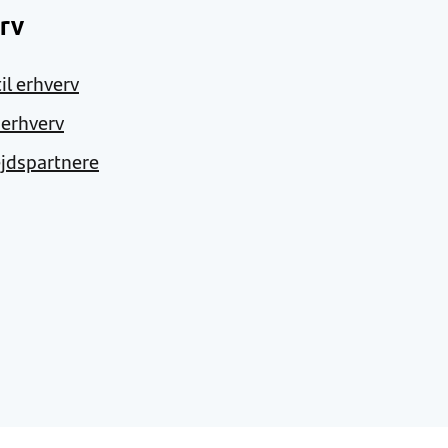
rv
il erhverv
l erhverv
jdspartnere