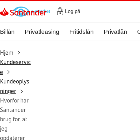
Gå til hovedindholdet
Log på
Billån
Privatleasing
Fritidslån
Privatlån
Hjem
Kundeservic
e
Kundeoplys
ninger
Hvorfor har
Santander
brug for, at
jeg
opdaterer