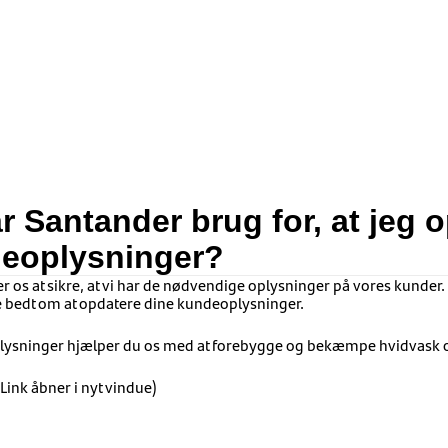
r Santander brug for, at jeg 
eoplysninger?
os at sikre, at vi har de nødvendige oplysninger på vores kunder.
bedt om at opdatere dine kundeoplysninger.
plysninger hjælper du os med at forebygge og bekæmpe hvidvask og
Link åbner i nyt vindue)