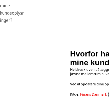
mine
kundeoplysn
inger?
Hvorfor ha
mine kund
Hvidvaskloven pålægger 
jævne mellemrum blive 
Ved at opdatere dine o
Kilde:
Finans Danmark
(