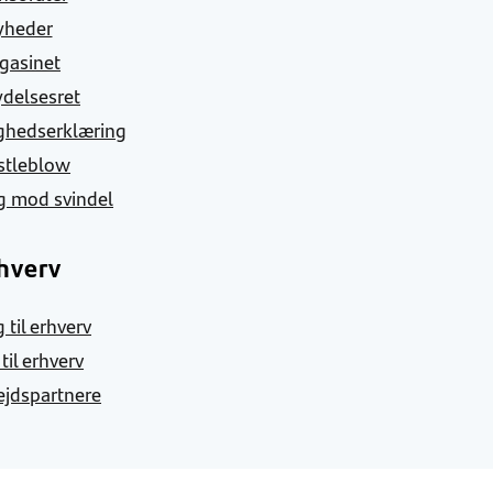
yheder
gasinet
ydelsesret
ghedserklæring
stleblow
g mod svindel
hverv
 til erhverv
 til erhverv
jdspartnere