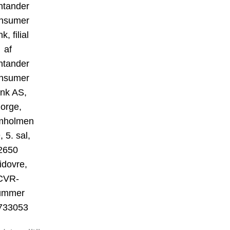
ntander
nsumer
k, filial
af
ntander
nsumer
nk AS,
orge,
mholmen
, 5. sal,
2650
idovre,
CVR-
ummer
733053