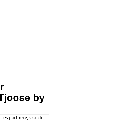
r
Tjoose by
ores partnere, skal du