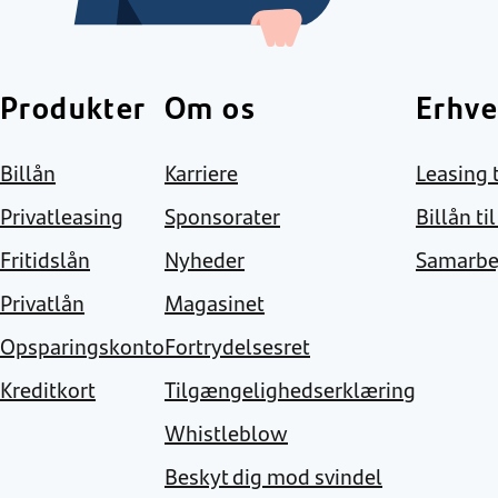
Produkter
Om os
Erhve
Billån
Karriere
Leasing t
Privatleasing
Sponsorater
Billån ti
Fritidslån
Nyheder
Samarbe
Privatlån
Magasinet
Opsparingskonto
Fortrydelsesret
Kreditkort
Tilgængelighedserklæring
Whistleblow
Beskyt dig mod svindel