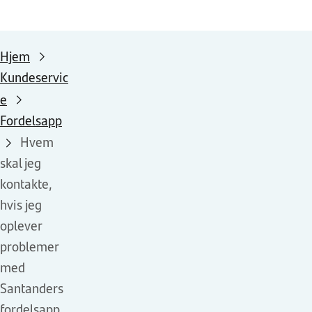
Hjem
Kundeservic
e
Fordelsapp
Hvem
skal jeg
kontakte,
hvis jeg
oplever
problemer
med
Santanders
fordelsapp