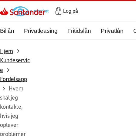
Gå til hovedindholdet
Log på
Billån
Privatleasing
Fritidslån
Privatlån
Hjem
Kundeservic
e
Fordelsapp
Hvem
skal jeg
kontakte,
hvis jeg
oplever
problemer