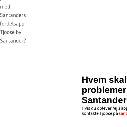
med
Santanders
fordelsapp
Tjoose by
Santander?
Hvem skal 
problemer
Santande
Hvis du oplever fejl i a
kontakte Tjoose på
san