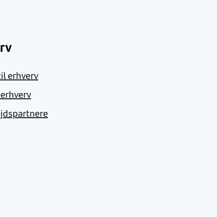
rv
il erhverv
l erhverv
jdspartnere