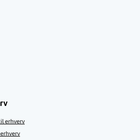
rv
il erhverv
l erhverv