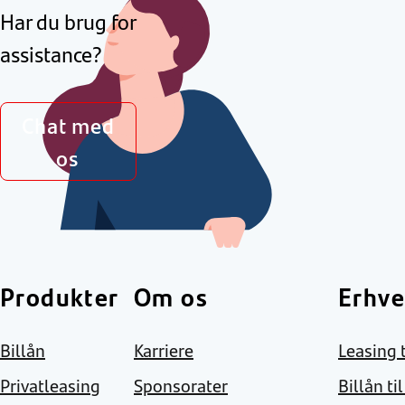
Har du brug for
assistance?
Chat med
os
Produkter
Om os
Erhve
Billån
Karriere
Leasing t
Privatleasing
Sponsorater
Billån ti