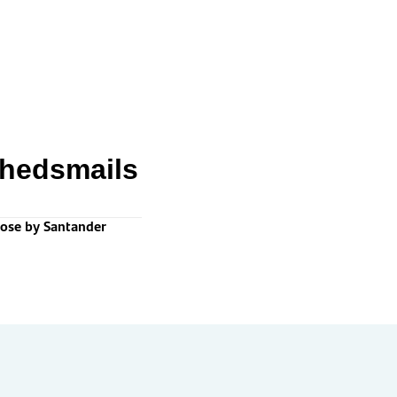
yhedsmails
oose by Santander