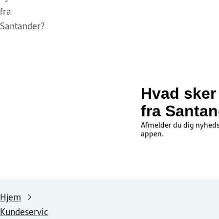
fra
Santander?
Hvad sker 
fra Santa
Afmelder du dig nyheds
appen.
Hjem
Kundeservic