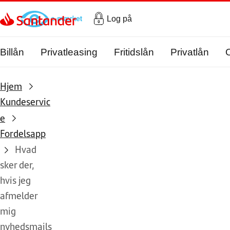
Gå til hovedindholdet
Log på
Billån
Privatleasing
Fritidslån
Privatlån
Hjem
Kundeservic
e
Fordelsapp
Hvad
sker der,
hvis jeg
afmelder
mig
nyhedsmails