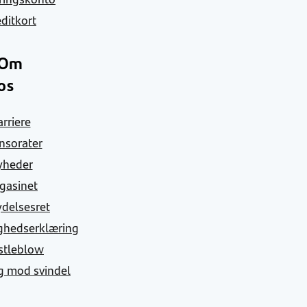
ditkort
Om
os
arriere
nsorater
yheder
gasinet
ydelsesret
ghedserklæring
stleblow
g mod svindel