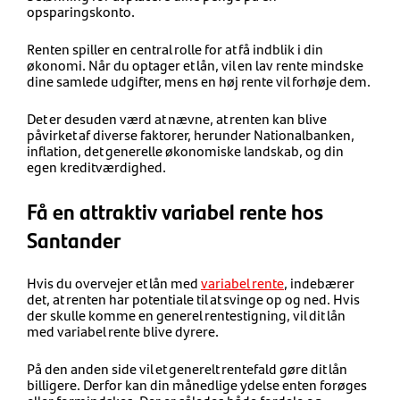
opsparingskonto.
Renten spiller en central rolle for at få indblik i din
økonomi. Når du optager et lån, vil en lav rente mindske
dine samlede udgifter, mens en høj rente vil forhøje dem.
Det er desuden værd at nævne, at renten kan blive
påvirket af diverse faktorer, herunder Nationalbanken,
inflation, det generelle økonomiske landskab, og din
egen kreditværdighed.
Få en attraktiv variabel rente hos
Santander
Hvis du overvejer et lån med
variabel rente
, indebærer
det, at renten har potentiale til at svinge op og ned. Hvis
der skulle komme en generel rentestigning, vil dit lån
med variabel rente blive dyrere.
På den anden side vil et generelt rentefald gøre dit lån
billigere. Derfor kan din månedlige ydelse enten forøges