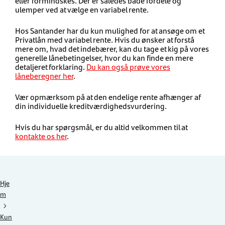
eller formindskes. Der er således både fordele og
ulemper ved at vælge en variabel rente.
Hos Santander har du kun mulighed for at ansøge om et
Privatlån med variabel rente. Hvis du ønsker at forstå
mere om, hvad det indebærer, kan du tage et kig på vores
generelle lånebetingelser, hvor du kan finde en mere
detaljeret forklaring.
Du kan også prøve vores
låneberegner her
.
Vær opmærksom på at den endelige rente afhænger af
din individuelle kreditværdighedsvurdering.
Hvis du har spørgsmål, er du altid velkommen til at
kontakte os her
.
Hje
m
Kun