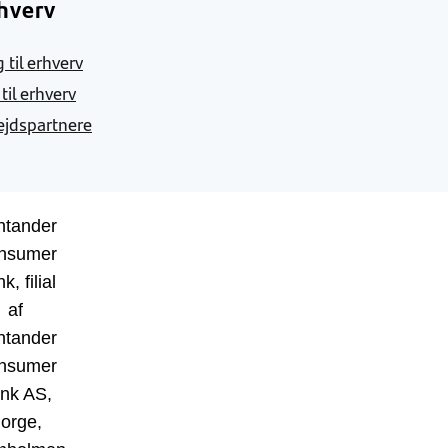
hverv
 til erhverv
 til erhverv
jdspartnere
ntander
nsumer
k, filial
af
ntander
nsumer
nk AS,
orge,