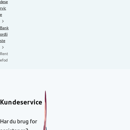
dese
rvic
e
Bank
ordli
ste
Rent
efod
Kundeservice
Har du brug for