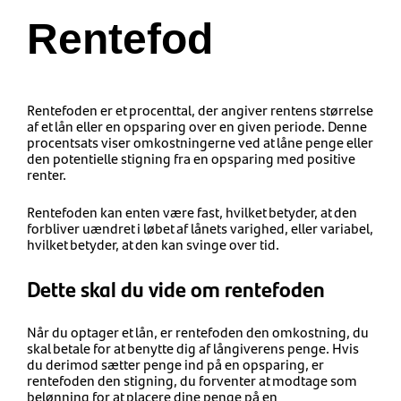
Rentefod
Rentefoden er et procenttal, der angiver rentens størrelse
af et lån eller en opsparing over en given periode. Denne
procentsats viser omkostningerne ved at låne penge eller
den potentielle stigning fra en opsparing med positive
renter.
Rentefoden kan enten være fast, hvilket betyder, at den
forbliver uændret i løbet af lånets varighed, eller variabel,
hvilket betyder, at den kan svinge over tid.
Dette skal du vide om rentefoden
Når du optager et lån, er rentefoden den omkostning, du
skal betale for at benytte dig af långiverens penge. Hvis
du derimod sætter penge ind på en opsparing, er
rentefoden den stigning, du forventer at modtage som
belønning for at placere dine penge på en