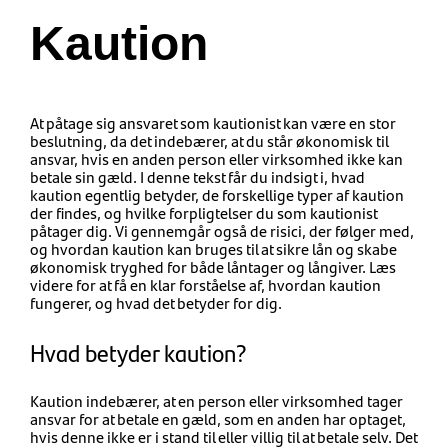
Kaution
At påtage sig ansvaret som kautionist kan være en stor
beslutning, da det indebærer, at du står økonomisk til
ansvar, hvis en anden person eller virksomhed ikke kan
betale sin gæld. I denne tekst får du indsigt i, hvad
kaution egentlig betyder, de forskellige typer af kaution
der findes, og hvilke forpligtelser du som kautionist
påtager dig. Vi gennemgår også de risici, der følger med,
og hvordan kaution kan bruges til at sikre lån og skabe
økonomisk tryghed for både låntager og långiver. Læs
videre for at få en klar forståelse af, hvordan kaution
fungerer, og hvad det betyder for dig.
Hvad betyder kaution?
Kaution indebærer, at en person eller virksomhed tager
ansvar for at betale en gæld, som en anden har optaget,
hvis denne ikke er i stand til eller villig til at betale selv. Det