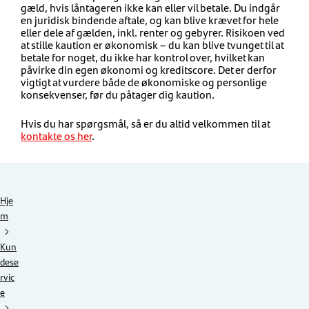
gæld, hvis låntageren ikke kan eller vil betale. Du indgår
en juridisk bindende aftale, og kan blive krævet for hele
eller dele af gælden, inkl. renter og gebyrer. Risikoen ved
at stille kaution er økonomisk – du kan blive tvunget til at
betale for noget, du ikke har kontrol over, hvilket kan
påvirke din egen økonomi og kreditscore. Det er derfor
vigtigt at vurdere både de økonomiske og personlige
konsekvenser, før du påtager dig kaution.
Hvis du har spørgsmål, så er du altid velkommen til at
kontakte os her
.
Hje
m
Kun
dese
rvic
e