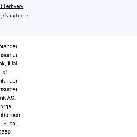
 til erhverv
jdspartnere
ntander
nsumer
k, filial
af
ntander
nsumer
nk AS,
orge,
mholmen
, 5. sal,
2650