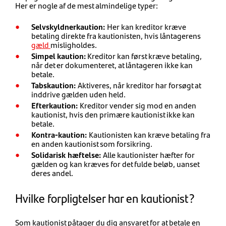
Her er nogle af de mest almindelige typer:
Selvskyldnerkaution:
Her kan kreditor kræve
betaling direkte fra kautionisten, hvis låntagerens
gæld
misligholdes.
Simpel kaution:
Kreditor kan først kræve betaling,
når det er dokumenteret, at låntageren ikke kan
betale.
Tabskaution:
Aktiveres, når kreditor har forsøgt at
inddrive gælden uden held.
Efterkaution:
Kreditor vender sig mod en anden
kautionist, hvis den primære kautionist ikke kan
betale.
Kontra-kaution:
Kautionisten kan kræve betaling fra
en anden kautionist som forsikring.
Solidarisk hæftelse:
Alle kautionister hæfter for
gælden og kan kræves for det fulde beløb, uanset
deres andel.
Hvilke forpligtelser har en kautionist?
Som kautionist påtager du dig ansvaret for at betale en