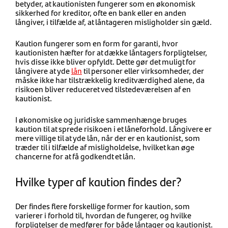
betyder, at kautionisten fungerer som en økonomisk
sikkerhed for kreditor, ofte en bank eller en anden
långiver, i tilfælde af, at låntageren misligholder sin gæld.
Kaution fungerer som en form for garanti, hvor
kautionisten hæfter for at dække låntagers forpligtelser,
hvis disse ikke bliver opfyldt. Dette gør det muligt for
långivere at yde
lån
til personer eller virksomheder, der
måske ikke har tilstrækkelig kreditværdighed alene, da
risikoen bliver reduceret ved tilstedeværelsen af en
kautionist.
I økonomiske og juridiske sammenhænge bruges
kaution til at sprede risikoen i et låneforhold. Långivere er
mere villige til at yde lån, når der er en kautionist, som
træder til i tilfælde af misligholdelse, hvilket kan øge
chancerne for at få godkendt et lån.
Hvilke typer af kaution findes der?
Der findes flere forskellige former for kaution, som
varierer i forhold til, hvordan de fungerer, og hvilke
forpligtelser de medfører for både låntager og kautionist.