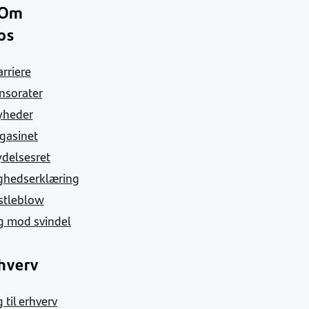
Om
os
arriere
nsorater
yheder
gasinet
ydelsesret
ghedserklæring
stleblow
g mod svindel
hverv
 til erhverv