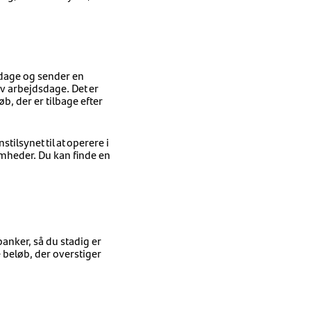
dage og sender en
v arbejdsdage. Det er
, der er tilbage efter
tilsynet til at operere i
omheder. Du kan finde en
anker, så du stadig er
 beløb, der overstiger