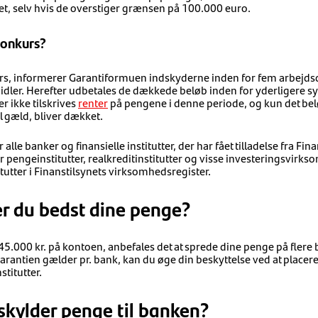
t, selv hvis de overstiger grænsen på 100.000 euro.
 konkurs?
rs, informerer Garantiformuen indskyderne inden for fem arbejds
dler. Herefter udbetales de dækkede beløb inden for yderligere sy
er ikke tilskrives
renter
på pengene i denne periode, og kun det beløb
 gæld, bliver dækket.
e banker og finansielle institutter, der har fået tilladelse fra Finans
 pengeinstitutter, realkreditinstitutter og visse investeringsvirks
tutter i Finanstilsynets virksomhedsregister.
er du bedst dine penge?
5.000 kr. på kontoen, anbefales det at sprede dine penge på flere b
garantien gælder pr. bank, kan du øge din beskyttelse ved at placere
stitutter.
skylder penge til banken?