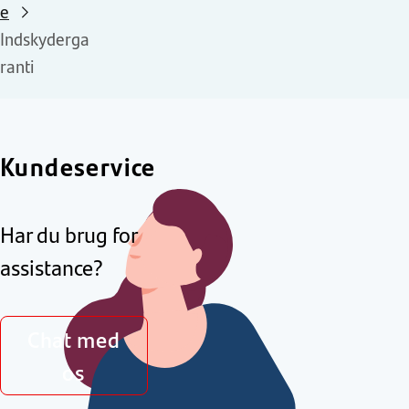
e
Indskyderga
ranti
Kundeservice
Har du brug for
assistance?
Chat med
os