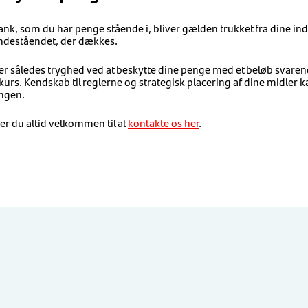
k, som du har penge stående i, bliver gælden trukket fra dine ind
indeståendet, der dækkes.
r således tryghed ved at beskytte dine penge med et beløb svarende
kurs. Kendskab til reglerne og strategisk placering af dine midler k
ingen.
er du altid velkommen til at
kontakte os her
.