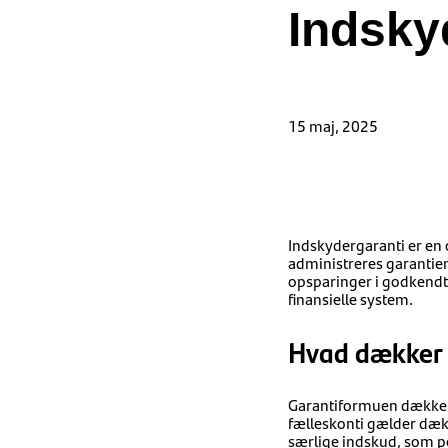
Indsky
15 maj, 2025
Indskydergaranti er en 
administreres garantie
opsparinger i godkendte 
finansielle system.
Hvad dækker 
Garantiformuen dækker in
fælleskonti gælder dækn
særlige indskud, som p