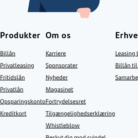
Produkter
Om os
Erhve
Billån
Karriere
Leasing t
Privatleasing
Sponsorater
Billån ti
Fritidslån
Nyheder
Samarbe
Privatlån
Magasinet
Opsparingskonto
Fortrydelsesret
Kreditkort
Tilgængelighedserklæring
Whistleblow
Beskyt dig mod svindel