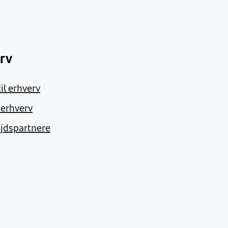
rv
il erhverv
l erhverv
jdspartnere