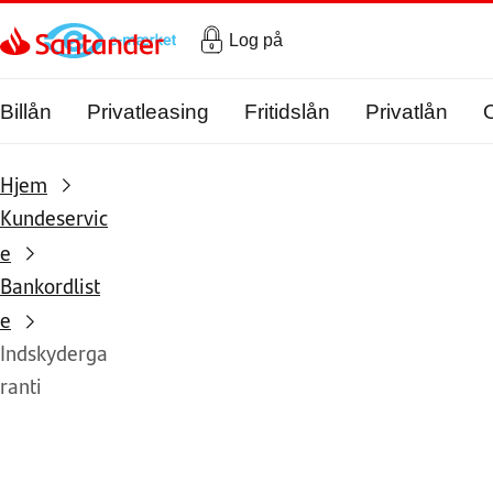
Gå til hovedindholdet
Log på
Billån
Privatleasing
Fritidslån
Privatlån
Hjem
Kundeservic
e
Bankordlist
e
Indskyderga
ranti