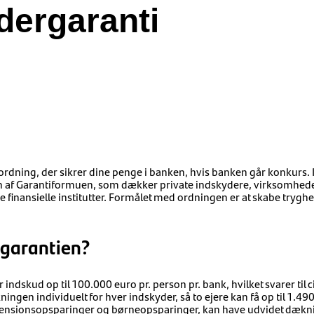
dergaranti
ordning, der sikrer dine penge i banken, hvis banken går konkurs.
n af Garantiformuen, som dækker private indskydere, virksomhede
finansielle institutter. Formålet med ordningen er at skabe tryghed o
garantien?
dskud op til 100.000 euro pr. person pr. bank, hvilket svarer til c
ingen individuelt for hver indskyder, så to ejere kan få op til 1.49
ensionsopsparinger og børneopsparinger, kan have udvidet dækning