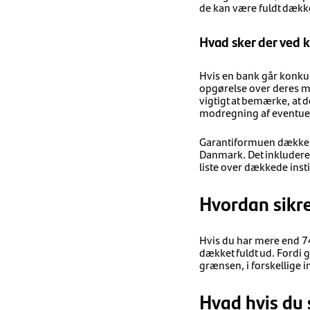
de kan være fuldt dække
Hvad sker der ved
Hvis en bank går konku
opgørelse over deres mi
vigtigt at bemærke, at d
modregning af eventuel
Garantiformuen dækker all
Danmark. Det inkluderer
liste over dækkede insti
Hvordan sikr
Hvis du har mere end 74
dækket fuldt ud. Fordi 
grænsen, i forskellige in
Hvad hvis du 