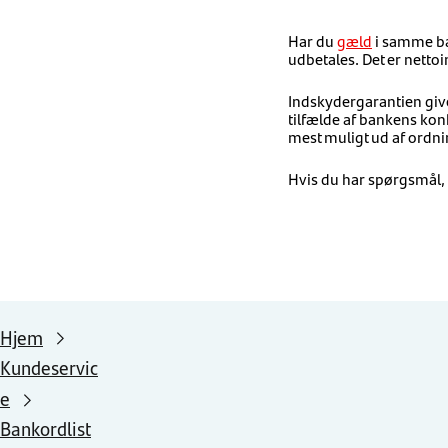
Har du
gæld
i samme ban
udbetales. Det er netto
Indskydergarantien give
tilfælde af bankens kon
mest muligt ud af ordn
Hvis du har spørgsmål, 
Hjem
Kundeservic
e
Bankordlist