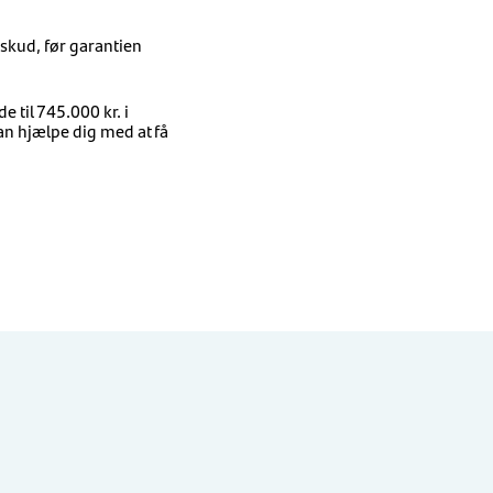
skud, før garantien
 til 745.000 kr. i
an hjælpe dig med at få