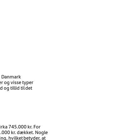
 I Danmark
r og visse typer
g tillid til det
irka 745.000 kr. For
0.000 kr. dækket. Nogle
, hvilket betyder, at