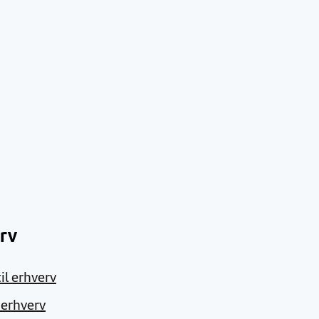
rv
il erhverv
l erhverv