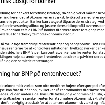
isk udsigt for banker
dning for bankers forretningsstrategi, da den giver et mål for øk
, indikerer det, at økonomien er i vækst, hvilket ofte medfører øge
nansielle produkter. Banker kan vælge at tilpasse deres strategi ved
de flere investeringstilbud og justere deres risikoprofil i overens
mvendt kan et fald i BNP få banker til at være mere forsigtige med
ortefølje for at beskytte mod økonomisk nedtur.
så forudsige fremtidige renteændringer og pengepolitik. Hvis BNP
hæve renterne for at kontrollere inflationen, hvilket påvirker bank
nden side, hvis BNP falder, kan centralbanker sænke renten for at 
klingen nøje, da ændringer i renteniveauet direkte påvirker dere
lån og den samlede rentemargen.
kning har BNP på renteniveauet?
r det økonomisk vækst, som ofte medfører højere efterspørgsel efter
l kan føre til inflation, hvilket kan få centralbanker til at hæve ren
des. På den anden side, hvis BNP falder, og økonomien går i stå, k
t centralbankerne sænker renten for at stimulere økonomisk aktivit
r derfor et vigtigt redskab for at balancere økonomisk vækst og inf