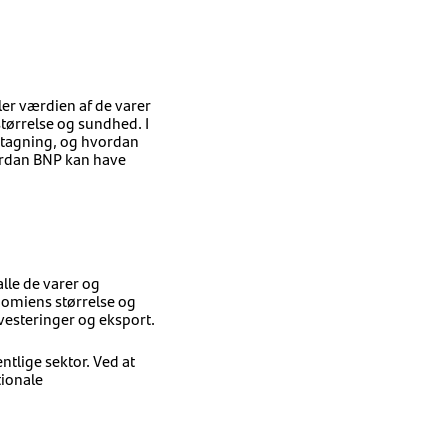
ler værdien af de varer
størrelse og sundhed. I
stagning, og hvordan
ordan BNP kan have
lle de varer og
onomiens størrelse og
investeringer og eksport.
lige sektor. Ved at
tionale