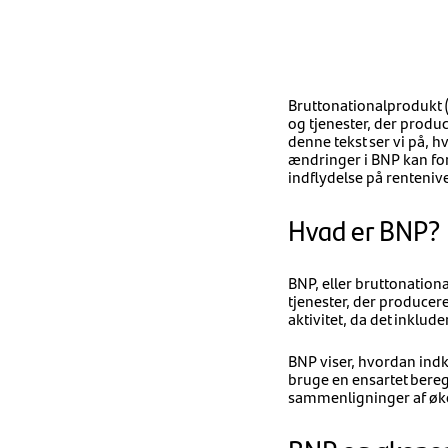
Bruttonationalprodukt (B
og tjenester, der produ
denne tekst ser vi på,
ændringer i BNP kan fo
indflydelse på renteniv
Hvad er BNP?
BNP, eller bruttonation
tjenester, der producere
aktivitet, da det inklud
BNP viser, hvordan ind
bruge en ensartet bere
sammenligninger af øko