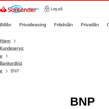
Gå til hovedindholdet
Log på
Billån
Privatleasing
Fritidslån
Privatlån
Hjem
Kundeservic
e
Bankordlist
e
BNP
BNP