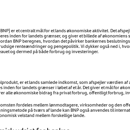
NP) er et centralt mål for et lands økonomiske aktivitet. Det afspej
ceres inden for landets grænser, og giver et billede af økonomiens 
 hvordan BNP beregnes, hvordan det påvirker bankernes beslutning
rudsige renteændringer og pengepolitik. Vi dykker også ned i, hv
eauet og dermed på både forbrug og investeringer.
alprodukt, er et lands samlede indkomst, som afspejler værdien af a
s inden for landets grænser i løbet af et år. Det giver et mål for øk
erer alle økonomiske bidrag fra privat forbrug, offentligt forbrug, 
komsten fordeles mellem lønmodtagere, virksomheder og den offent
gningsmetode på tværs af lande kan BNP også anvendes til interna
nomisk velstand mellem forskellige lande.