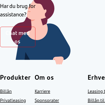
Har du brug for
assistance?
Chat med
os
Produkter
Om os
Erhve
Billån
Karriere
Leasing t
Privatleasing
Sponsorater
Billån ti