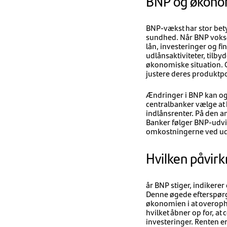
BNP og økonom
BNP-vækst har stor bety
sundhed. Når BNP vokser
lån, investeringer og fi
udlånsaktiviteter, tilby
økonomiske situation. O
justere deres produktp
Ændringer i BNP kan og
centralbanker vælge at 
indlånsrenter. På den a
Banker følger BNP-udvi
omkostningerne ved ud
Hvilken påvir
år BNP stiger, indikere
Denne øgede efterspørgse
økonomien i at overophe
hvilket åbner op for, a
investeringer. Renten e