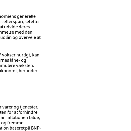
onomiens generelle
t efterspørgsel efter
 at udvide deres
stemmelse med den
 udlån og overveje at
 vokser hurtigt, kan
ernes låne- og
stimulere væksten.
s økonomi, herunder
 varer og tjenester.
ten for at forhindre
an inflationen falde,
et og fremme
lation baseret på BNP-