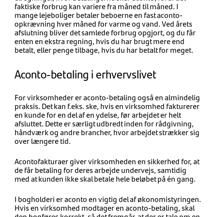
faktiske forbrug kan variere fra måned til måned. I
mange lejeboliger betaler beboerne en fast aconto-
opkrævning hver måned for varme og vand. Ved årets
afslutning bliver det samlede forbrug opgjort, og du får
enten en ekstra regning, hvis du har brugt mere end
betalt, eller penge tilbage, hvis du har betalt for meget.
Aconto-betaling i erhvervslivet
For virksomheder er aconto-betaling også en almindelig
praksis. Det kan f.eks. ske, hvis en virksomhed fakturerer
en kunde for en del af en ydelse, før arbejdet er helt
afsluttet. Dette er særligt udbredt inden for rådgivning,
håndværk og andre brancher, hvor arbejdet strækker sig
over længere tid.
Acontofakturaer giver virksomheden en sikkerhed for, at
de får betaling for deres arbejde undervejs, samtidig
med at kunden ikke skal betale hele beløbet på én gang.
I bogholderi er aconto en vigtig del af økonomistyringen.
Hvis en virksomhed modtager en aconto-betaling, skal
den bogføres korrekt, så det fremgår, at der er tale om en