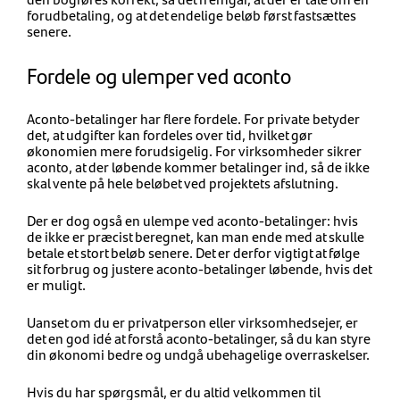
forudbetaling, og at det endelige beløb først fastsættes
senere.
Fordele og ulemper ved aconto
Aconto-betalinger har flere fordele. For private betyder
det, at udgifter kan fordeles over tid, hvilket gør
økonomien mere forudsigelig. For virksomheder sikrer
aconto, at der løbende kommer betalinger ind, så de ikke
skal vente på hele beløbet ved projektets afslutning.
Der er dog også en ulempe ved aconto-betalinger: hvis
de ikke er præcist beregnet, kan man ende med at skulle
betale et stort beløb senere. Det er derfor vigtigt at følge
sit forbrug og justere aconto-betalinger løbende, hvis det
er muligt.
Uanset om du er privatperson eller virksomhedsejer, er
det en god idé at forstå aconto-betalinger, så du kan styre
din økonomi bedre og undgå ubehagelige overraskelser.
Hvis du har spørgsmål, er du altid velkommen til