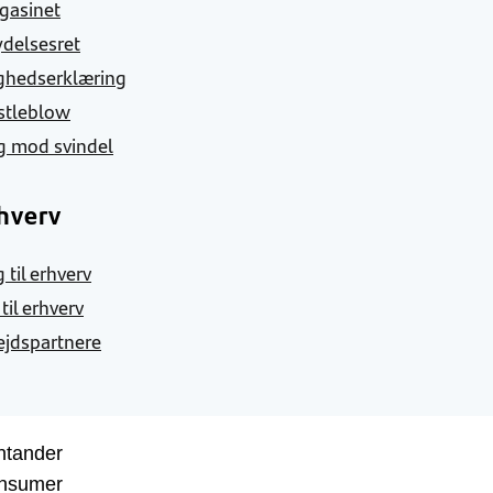
gasinet
ydelsesret
ghedserklæring
stleblow
g mod svindel
hverv
 til erhverv
 til erhverv
jdspartnere
ntander
nsumer