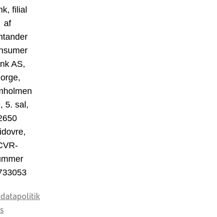
k, filial
af
ntander
nsumer
nk AS,
orge,
mholmen
, 5. sal,
2650
idovre,
CVR-
ummer
733053
datapolitik
s