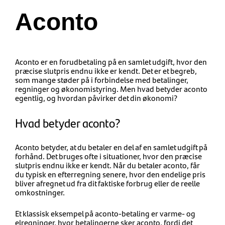
Aconto
Aconto er en forudbetaling på en samlet udgift, hvor den
præcise slutpris endnu ikke er kendt. Det er et begreb,
som mange støder på i forbindelse med betalinger,
regninger og økonomistyring. Men hvad betyder aconto
egentlig, og hvordan påvirker det din økonomi?
Hvad betyder aconto?
Aconto betyder, at du betaler en del af en samlet udgift på
forhånd. Det bruges ofte i situationer, hvor den præcise
slutpris endnu ikke er kendt. Når du betaler aconto, får
du typisk en efterregning senere, hvor den endelige pris
bliver afregnet ud fra dit faktiske forbrug eller de reelle
omkostninger.
Et klassisk eksempel på aconto-betaling er varme- og
elregninger, hvor betalingerne sker aconto, fordi det