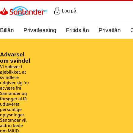
Gå til hovedindholdet
Log på
Billån
Privatleasing
Fritidslån
Privatlån
Advarsel
om svindel
Vi oplever i
øjeblikket, at
svindlere
udgiver sig for
at være fra
Santander og
forsøger at få
udleveret
personlige
oplysninger.
Santander vil
aldrig bede
om MitID-