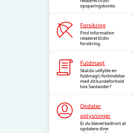
relateret til din
opsparingskonto.
Forsikring
Find information
relateret til din
forsikring.
Fuldmagt
Skal du udfylde en
fuldmagt i forbindelse
med dit kundeforhold
hos Santander?
Opdater
oplysninger
Er du blevet bedt om at
opdatere dine