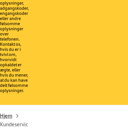
oplysninger,
adgangskoder,
engangskoder
eller andre
følsomme
oplysninger
over
telefonen.
Kontakt os,
hvis du er i
tvivl om,
hvorvidt
opkaldet er
ægte, eller
hvis du mener,
at du kan have
delt følsomme
oplysninger.
Hjem
Kundeservic