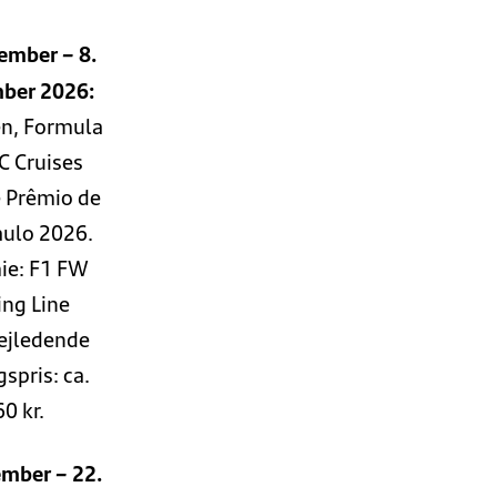
ember – 8.
ber 2026:
en, Formula
C Cruises
 Prêmio de
aulo 2026.
ie: F1 FW
ing Line
Vejledende
spris: ca.
60 kr.
ember – 22.