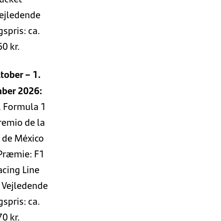
Vejledende
spris: ca.
60 kr.
tober – 1.
ber 2026:
, Formula 1
remio de la
 de México
Præmie: F1
cing Line
 Vejledende
spris: ca.
70 kr.