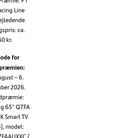
Præmie: F1
cing Line
Vejledende
spris: ca.
60 kr.
iode for
præmien:
ugust – 6.
ber 2026.
dpræmie:
g 65" Q7FA
K Smart TV
), model:
FAAUXXC /