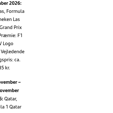
ber 2026:
as, Formula
neken Las
Grand Prix
Præmie: F1
 Logo
 Vejledende
spris: ca.
85 kr.
ovember –
november
6:
Qatar,
la 1 Qatar