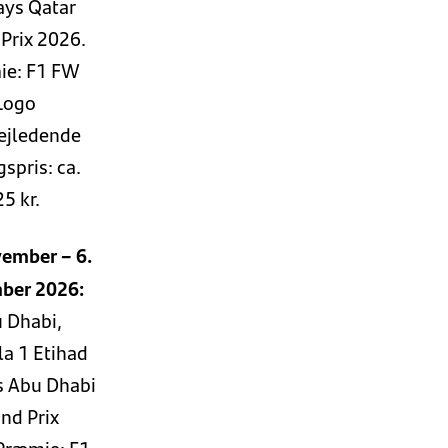
ays Qatar
Prix 2026.
ie: F1 FW
Logo
Vejledende
spris: ca.
25 kr.
vember – 6.
ber 2026:
 Dhabi,
a 1 Etihad
s Abu Dhabi
nd Prix