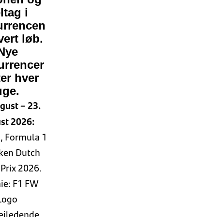
ltag i
urrencen
vert løb.
Nye
urrencer
ter hver
uge.
gust – 23.
st 2026:
, Formula 1
ken Dutch
Prix 2026.
ie: F1 FW
Logo
Vejledende