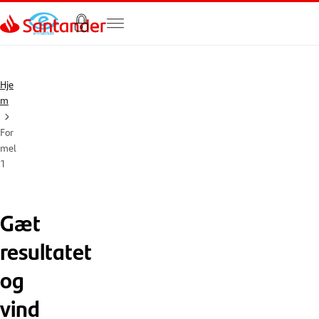
Gå til hovedindholdet
Hje
m
For
mel
1
Gæt
resultatet
og
vind