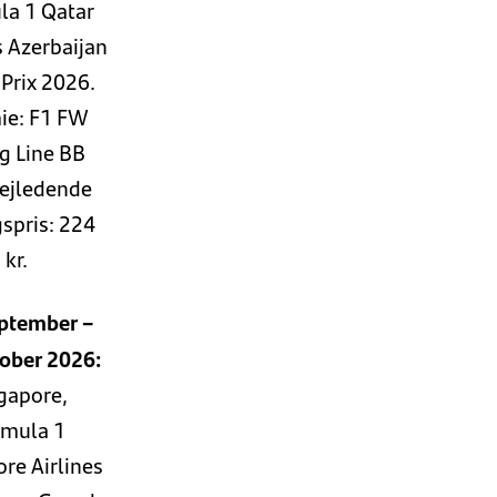
la 1 Qatar
 Azerbaijan
Prix 2026.
ie: F1 FW
g Line BB
Vejledende
spris: 224
kr.
eptember –
tober 2026:
gapore,
rmula 1
re Airlines