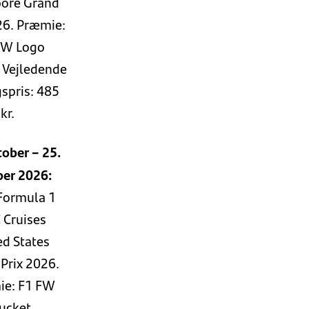
pore Grand
26. Præmie:
FW Logo
 Vejledende
spris: 485
kr.
tober – 25.
ber 2026:
Formula 1
 Cruises
ed States
Prix 2026.
ie: F1 FW
ucket