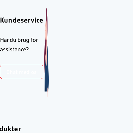
Kundeservice
Har du brug for
assistance?
Chat med os
dukter