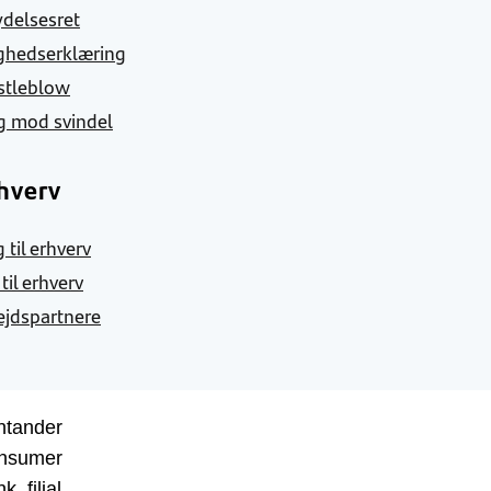
ydelsesret
ghedserklæring
stleblow
g mod svindel
hverv
 til erhverv
 til erhverv
jdspartnere
ntander
nsumer
k, filial