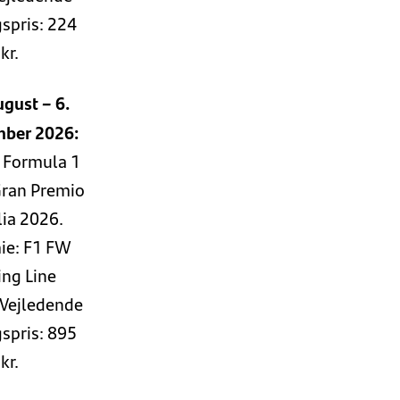
spris: 224
kr.
ugust – 6.
mber 2026:
, Formula 1
 Gran Premio
lia 2026.
ie: F1 FW
ing Line
 Vejledende
spris: 895
kr.