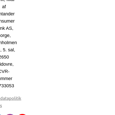
af
ntander
nsumer
nk AS,
orge,
mholmen
, 5. sal,
2650
idovre,
CVR-
ummer
733053
datapolitik
s