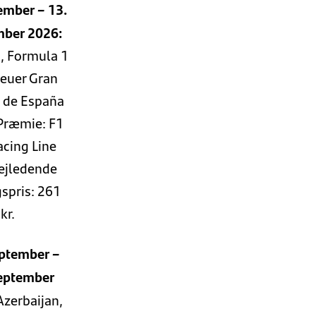
ember – 13.
mber 2026:
, Formula 1
euer Gran
 de España
Præmie: F1
cing Line
Vejledende
spris: 261
kr.
eptember –
september
zerbaijan,