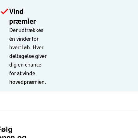
Vind
præmier
Der udtrækkes
én vinder for
hvert løb. Hver
deltagelse giver
dig en chance
for at vinde
hovedpræmien.
Følg
onen og