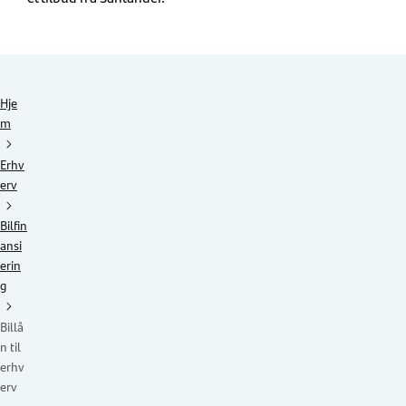
Hje
m
Erhv
erv
Bilfin
ansi
erin
g
Billå
n til
erhv
erv