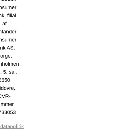
nsumer
k, filial
af
ntander
nsumer
nk AS,
orge,
mholmen
, 5. sal,
2650
idovre,
CVR-
ummer
733053
datapolitik