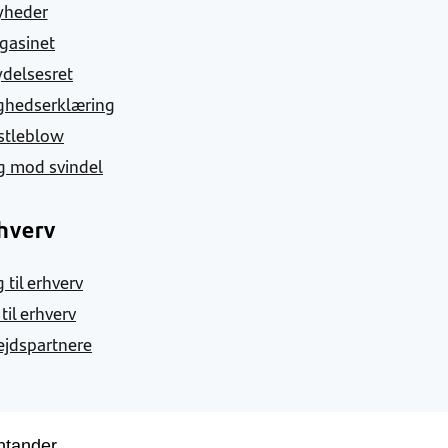
yheder
gasinet
ydelsesret
ghedserklæring
stleblow
g mod svindel
hverv
 til erhverv
 til erhverv
jdspartnere
ntander