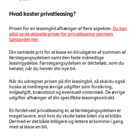
Hvad koster privatleasing?
Prisen for en leasingbil afhænger af flere aspekter.
Du kan
altid se de aktuelle priser for privatleasing gennem
Santander her
.
Din samlede pris for at lease en bil udgøres af summen af
førstegangsydelsen samt den faste månedlige
leasingydelse. Førstegangsydelsen er det beløb, som du
betaler, når du henter din nye bil.
Når du udregner prisen på din leasingbil, så skal du også
huske at medregne øvrige udgifter som forsikring,
miljøafgift, brændstof og eventuelt vinterdæk. De øvrige
udgifter afhænger af din specifikke leasingkontrakt.
En fordel ved privatleasing er, at førstegangsydelsen er
meget lavere, end hvis du skulle købe bilen via et billån.
Dermed er det både billigere og lettere at komme i gang
med at lease en bil.