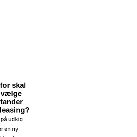
for skal
 vælge
tander
tleasing?
 på udkig
er en ny