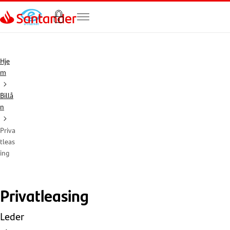
Gå til hovedindholdet
Hje
m
Billå
n
Priva
tleas
ing
Privatleasing
Leder