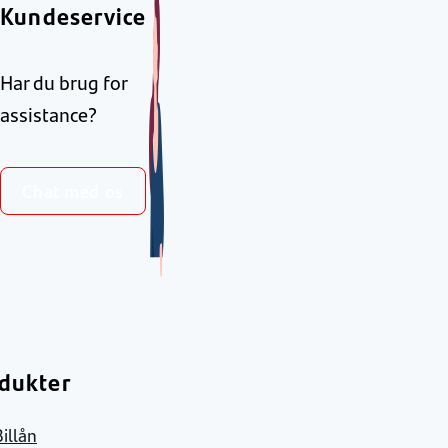
Kundeservice
Har du brug for
assistance?
Chat med os
dukter
Billån