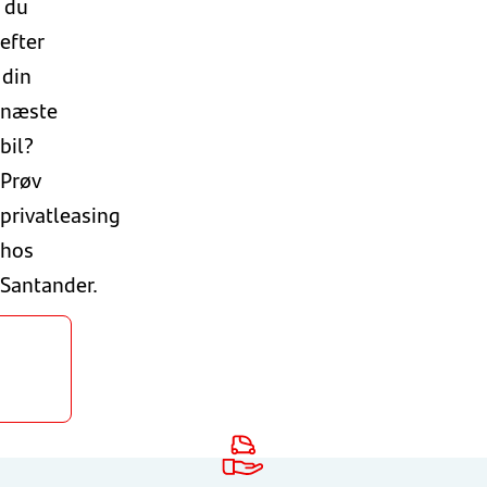
du
efter
din
næste
bil?
Prøv
privatleasing
hos
Santander.
Se
tuelle
riser