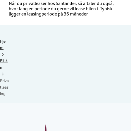
Når du privatleaser hos Santander, så aftaler du også,
hvor lang en periode du gerne vil lease bilen i. Typisk
ligger en
leasingperiode på 36 måneder.
Hje
m
Billå
n
Priva
tleas
ing