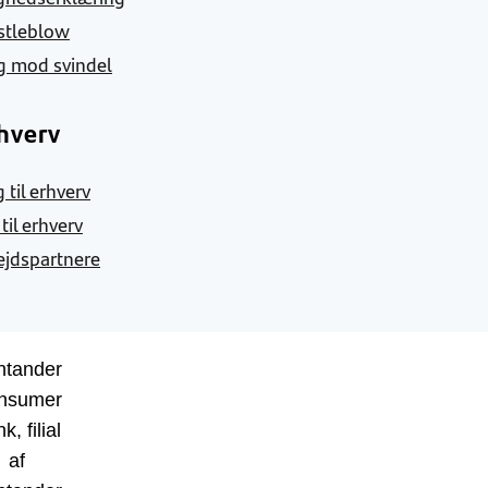
stleblow
g mod svindel
hverv
 til erhverv
 til erhverv
jdspartnere
ntander
nsumer
k, filial
af