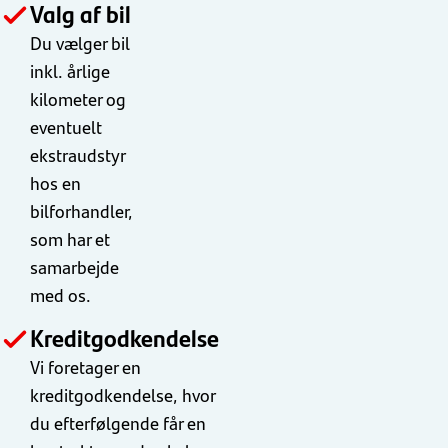
Valg af bil
Du vælger bil
inkl. årlige
kilometer og
eventuelt
ekstraudstyr
hos en
bilforhandler,
som har et
samarbejde
med os.
Kreditgodkendelse
Vi foretager en
kreditgodkendelse, hvor
du efterfølgende får en