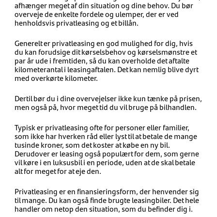
afhænger meget af din situation og dine behov. Du bør
overveje de enkelte fordele og ulemper, der er ved
henholdsvis privatleasing og et
billån
.
Generelt er privatleasing en god mulighed for dig, hvis
du kan forudsige dit kørselsbehov og kørselsmønstre et
par år ude i
fremtiden, så du kan overholde det aftalte
kilometerantal i leasingaftalen. Det kan nemlig blive dyrt
med overkørte kilometer.
Dertil bør du i dine overvejelser ikke kun tænke på prisen,
men også på, hvor meget tid du vil bruge på bilhandlen.
Typisk er privatleasing ofte for personer eller familier,
som ikke har hverken råd eller lyst til at betale de mange
tusinde kroner, som det koster at købe en ny bil.
Derudover er leasing også populært for dem, som gerne
vil køre i en luksusbil i en periode, uden at de skal betale
alt for meget for at eje den.
Privatleasing er en finansieringsform, der henvender sig
til mange. Du kan også finde brugte leasingbiler. Det hele
handler om netop den situation, som du befinder dig i.