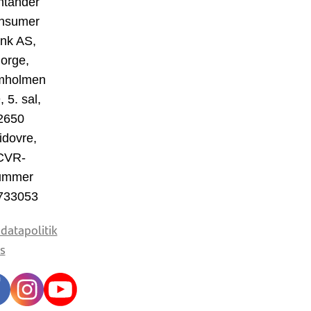
ntander
nsumer
nk AS,
orge,
mholmen
, 5. sal,
2650
idovre,
CVR-
ummer
733053
datapolitik
s