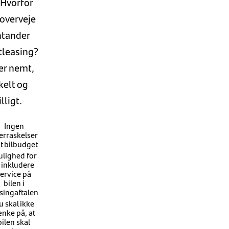
 Hvorfor
 overveje
ntander
tleasing?
er nemt,
kelt og
illigt.
Ingen
erraskelser
it bilbudget
lighed for
t inkludere
ervice på
bilen i
singaftalen
u skal ikke
nke på, at
bilen skal