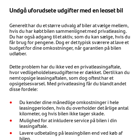
Undgå uforudsete udgifter med en leaset bil
Generelt har du et større udvalg af biler at vælge mellem,
hvis du har købt bilen sammenlignet med privatleasing.
Du har også adgang til et aktiv, som du kan sælge, hvis du
får brug for pengene. Dog er det typisk sværere at lave et
budget for dine omkostninger, når garantien på bilen
udløber.
Dette problem har du ikke ved en privatleasingaftale,
hvor vedligeholdelsesudgifterne er dækket. Dertil kan du
nemt opsige leasingaftalen, som dog oftest har et
opsigelsesvarsel. Med privatleasing får du blandt andet
disse fordele:
Du kender dine månedlige omkostninger i hele
leasingperioden, hvis du overholder det årlige antal
kilometer, og hvis bilen ikke tager skade.
Mulighed for at inkludere service på bilen i din
leasingaftale.
Lavere udbetaling på leasingbilen end ved køb af
bilen.