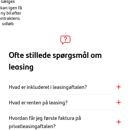
sælges​
kan igen få
ny bil efter
ontraktens
udløb
Ofte stillede spørgsmål om
leasing
Hvad er inkluderet i leasingaftalen?
Hvad er renten på leasing?
Hvordan får jeg første faktura på
privatleasingaftalen?