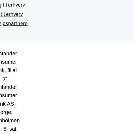
 til erhverv
 til erhverv
jdspartnere
ntander
nsumer
k, filial
af
ntander
nsumer
nk AS,
orge,
mholmen
, 5. sal,