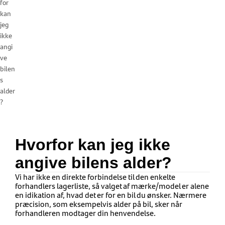
for
kan
jeg
ikke
angi
ve
bilen
s
alder
?
Hvorfor kan jeg ikke
angive bilens alder?
Vi har ikke en direkte forbindelse til den enkelte
forhandlers lagerliste, så valget af mærke/model er alene
en idikation af, hvad det er for en bil du ønsker. Nærmere
præcision, som eksempelvis alder på bil, sker når
forhandleren modtager din henvendelse.