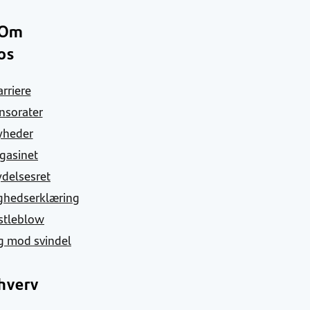
Om
os
arriere
nsorater
yheder
gasinet
ydelsesret
ghedserklæring
stleblow
g mod svindel
hverv