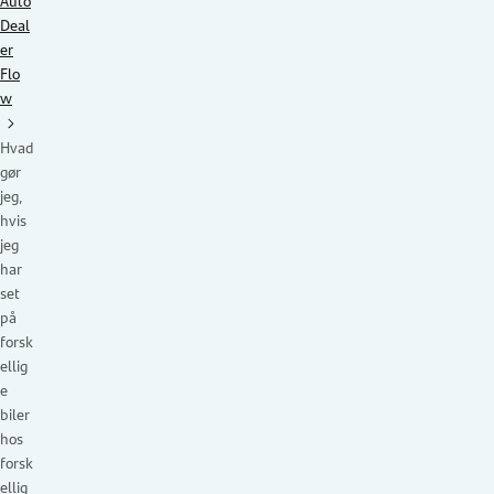
Auto
Deal
er
Flo
w
Hvad
gør
jeg,
hvis
jeg
har
set
på
forsk
ellig
e
biler
hos
forsk
ellig