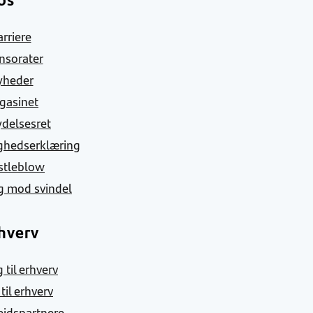
arriere
nsorater
yheder
gasinet
ydelsesret
ghedserklæring
stleblow
g mod svindel
hverv
 til erhverv
 til erhverv
jdspartnere