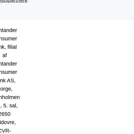
ntander
nsumer
k, filial
af
ntander
nsumer
nk AS,
orge,
mholmen
, 5. sal,
2650
idovre,
CVR-