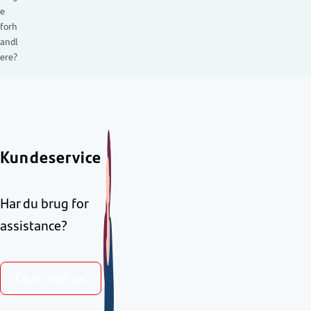
e
forh
andl
ere?
Kundeservice
Har du brug for
assistance?
Chat med os