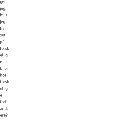
gør
jeg,
hvis
jeg
har
set
på
forsk
ellig
e
biler
hos
forsk
ellig
e
forh
andl
ere?