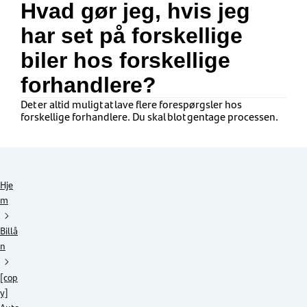
Hvad gør jeg, hvis jeg
har set på forskellige
biler hos forskellige
forhandlere?
Det er altid muligt at lave flere forespørgsler hos
forskellige forhandlere. Du skal blot gentage processen.
Hje
m
Billå
n
[cop
y]